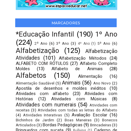
MARCADORES
*Educação Infantil
(190)
1º Ano
(224)
2º Ano
(6)
3º Ano
(3)
5º Ano
(6)
4º Ano
(1)
Alfabetização
(125)
Alfabetização
Atividades
(101)
Alfabetização Métodos
(24)
ALFABETO COM RÓTULOS
(27)
Alfabeto Completo
Moldes
(13)
Alfabeto de Animais
(28)
Alfabetos
(150)
Alimentação
(16)
Animais
(56)
Alimentação Saudável
(5)
Ano Novo
(2)
Apostila de desenhos e moldes inéditos
(10)
Atividades com alfabeto
(23)
Atividades com
Histórias
(12)
Atividades com Músicas
(8)
Atividades com numerais
(54)
Atividades com
receitas
(3)
Atividades com todas as letras do Alfabeto
Avaliação Escolar
(16)
(4)
Atividades Interativas
(5)
Bichinhos de Jardim
(2)
Boas Maneiras
(3)
Bonecos
Bordas Pedagógicas
(9)
Articulados
(3)
Brincadeiras
(3)
Brinquedos com sucata
(9)
Caderno de
Bullying
(1)