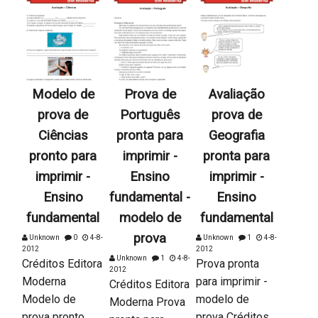
Modelo de
Prova de
Avaliação
prova de
Português
prova de
Ciências
pronta para
Geografia
pronto para
imprimir -
pronta para
imprimir -
Ensino
imprimir -
Ensino
fundamental -
Ensino
fundamental
modelo de
fundamental
prova
Unknown
0
4-8-
Unknown
1
4-8-
2012
2012
Unknown
1
4-8-
Créditos Editora
Prova pronta
2012
Moderna
para imprimir -
Créditos Editora
Modelo de
modelo de
Moderna Prova
prova pronto
prova Créditos