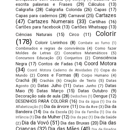
escrita palavras e Frases
(29)
Cálculos
(13)
Caligrafia
(28)
Caligrafia Colorida
(26)
Capas
(17)
Cartazes
Capas para cadernos
(28)
Carnaval
(25)
(47)
Cartazes Numerais
(33)
Cartilhas
(16)
Cartões para facebook
(13)
Cartões Whatsapp
(13)
Colorir
Ciências Naturais
(15)
Circo
(11)
(178)
Colorir Livrinhos
(8)
Combate ao fumo
(1)
Combinados e regras de convivência
(4)
Como fazer
Moldes de Letras
(2)
Conceitos Matemáticos
(5)
Consciência
Concursos Educação
(3)
Conjuntos
(2)
Coord Motora
Negra
(17)
Contos de Fadas
(14)
(34)
Copa do
Coord. Motora Caderno de Atividades
(1)
Cores e Formas
(8)
Mundo
(2)
Corpo Humano
(4)
Crachá
(8)
Crachás
(6)
Criação de Texto
(5)
Datas
Datas Julho
(11)
Datas
Agosto
(3)
Datas Junho
(7)
Maio
(9)
Datas Março
(15)
Datas Outubro
(9)
Decoração sala de aula
(28)
Dengue
(12)
Dedoches
(1)
DESENHOS PARA COLORIR
(16)
Dia da água
(1)
Dia da
Dia da árvore
(11)
Dia da
Dia da Ave
(3)
Alfabetização
(1)
Bandeira
(14)
Dia da Escola
(3)
Dia da Família
(1)
Dia da
Dia da Mulher
(12)
Dia da Saúde
Infância
(1)
Dia da paz
(1)
Dia da Vovó
(51)
Dia das
Dia das Bruxas
(20)
(2)
Crianças
(32)
Dia das Mães
(40)
Dia de Finados