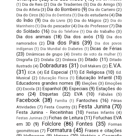
Dia de Reis
(2)
Dia de Tiradentes
(5)
Dia do Amigo
(5)
(1)
Dia do Bombeiro
(9)
Dia do Atleta
(3)
Dia do Carteiro
(2)
Dia
Dia do Circo
(6)
Dia do estudante
(4)
Dia do Dentista
(1)
do Índio
(9)
Dia do Livro
(3)
Dia do Mágico
(2)
Dia do
Dia
Dia do pescador
(4)
Dia do Professor
(7)
Marinheiro
(1)
do Soldado
(16)
Dia do trabalho
(3)
Dia do Telefone
(1)
Dia dos animais
(18)
Dia dos avós
(15)
Dia dos
Dia dos Pais
(39)
namorados
(2)
Dia dos povos
Dicas de Férias
indígenas
(1)
Dia Mundial do Diabetes
(1)
(23)
Dinâmicas de grupo
(4)
Direito de voto da mulher
(1)
Ditado
(11)
Disgrafia
(2)
Dislalia
(2)
Dislexia
(3)
Ditado
Dobraduras
(31)
E.V.A.
Ilustrado
(4)
Doll Makers
(2)
(31)
Ed Especial
(11)
Ed Religiosa
(10)
ECA
(4)
Ed.
Educação Infantil
(10)
Musical
(2)
Educação Física
(1)
Educadores grandes nomes
(8)
Eleições
(3)
Emoções
Espanhol
(8)
Especiais
(9)
Estações do
(3)
Escola
(3)
ano
(24)
Etiquetas
(22)
EVA
(10)
Fábulas
(5)
Facebook
(38)
Fantoches
(16)
Férias
Família
(1)
Festa Junina
(70)
Atividades
(7)
Festa Country
(3)
Festa Junina - Receitinhas
(10)
Festas Infantis
(4)
Fichas de Leitura
(11)
Fofuchas EVA
Festas Juninas
(1)
Folclore
(86)
Fontes
(35)
em 3D
(9)
Formas
Formatura
(45)
Frases e citações
geométricas
(7)
(9)
Halloween
(9)
Higiene
(20)
História e Geografia