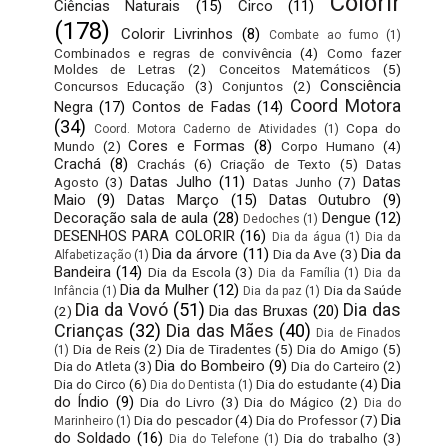
Colorir
Ciências Naturais
(15)
Circo
(11)
(178)
Colorir Livrinhos
(8)
Combate ao fumo
(1)
Combinados e regras de convivência
(4)
Como fazer
Moldes de Letras
(2)
Conceitos Matemáticos
(5)
Consciência
Concursos Educação
(3)
Conjuntos
(2)
Coord Motora
Negra
(17)
Contos de Fadas
(14)
(34)
Copa do
Coord. Motora Caderno de Atividades
(1)
Cores e Formas
(8)
Mundo
(2)
Corpo Humano
(4)
Crachá
(8)
Crachás
(6)
Criação de Texto
(5)
Datas
Datas Julho
(11)
Datas
Agosto
(3)
Datas Junho
(7)
Maio
(9)
Datas Março
(15)
Datas Outubro
(9)
Decoração sala de aula
(28)
Dengue
(12)
Dedoches
(1)
DESENHOS PARA COLORIR
(16)
Dia da água
(1)
Dia da
Dia da árvore
(11)
Dia da
Dia da Ave
(3)
Alfabetização
(1)
Bandeira
(14)
Dia da Escola
(3)
Dia da Família
(1)
Dia da
Dia da Mulher
(12)
Dia da Saúde
Infância
(1)
Dia da paz
(1)
Dia da Vovó
(51)
Dia das
Dia das Bruxas
(20)
(2)
Crianças
(32)
Dia das Mães
(40)
Dia de Finados
Dia de Reis
(2)
Dia de Tiradentes
(5)
Dia do Amigo
(5)
(1)
Dia do Bombeiro
(9)
Dia do Atleta
(3)
Dia do Carteiro
(2)
Dia
Dia do Circo
(6)
Dia do estudante
(4)
Dia do Dentista
(1)
do Índio
(9)
Dia do Livro
(3)
Dia do Mágico
(2)
Dia do
Dia
Dia do pescador
(4)
Dia do Professor
(7)
Marinheiro
(1)
do Soldado
(16)
Dia do trabalho
(3)
Dia do Telefone
(1)