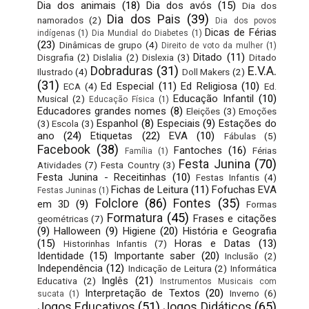
Dia dos animais
(18)
Dia dos avós
(15)
Dia dos
Dia dos Pais
(39)
namorados
(2)
Dia dos povos
Dicas de Férias
indígenas
(1)
Dia Mundial do Diabetes
(1)
(23)
Dinâmicas de grupo
(4)
Direito de voto da mulher
(1)
Ditado
(11)
Disgrafia
(2)
Dislalia
(2)
Dislexia
(3)
Ditado
Dobraduras
(31)
E.V.A.
Ilustrado
(4)
Doll Makers
(2)
(31)
Ed Especial
(11)
Ed Religiosa
(10)
ECA
(4)
Ed.
Educação Infantil
(10)
Musical
(2)
Educação Física
(1)
Educadores grandes nomes
(8)
Eleições
(3)
Emoções
Espanhol
(8)
Especiais
(9)
Estações do
(3)
Escola
(3)
ano
(24)
Etiquetas
(22)
EVA
(10)
Fábulas
(5)
Facebook
(38)
Fantoches
(16)
Férias
Família
(1)
Festa Junina
(70)
Atividades
(7)
Festa Country
(3)
Festa Junina - Receitinhas
(10)
Festas Infantis
(4)
Fichas de Leitura
(11)
Fofuchas EVA
Festas Juninas
(1)
Folclore
(86)
Fontes
(35)
em 3D
(9)
Formas
Formatura
(45)
Frases e citações
geométricas
(7)
(9)
Halloween
(9)
Higiene
(20)
História e Geografia
(15)
Horas e Datas
(13)
Historinhas Infantis
(7)
Identidade
(15)
Importante saber
(20)
Inclusão
(2)
Independência
(12)
Indicação de Leitura
(2)
Informática
Inglês
(21)
Educativa
(2)
Instrumentos Musicais com
Interpretação de Textos
(20)
Inverno
(6)
sucata
(1)
Jogos Educativos
(51)
Jogos Didáticos
(65)