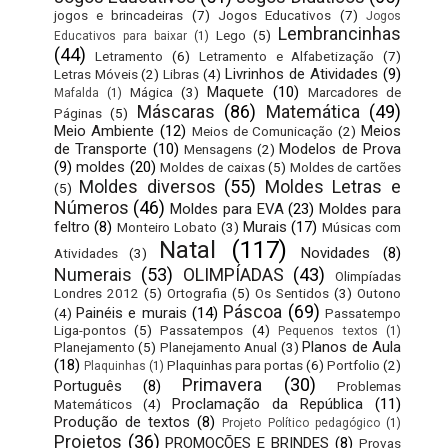
jogos e brincadeiras
(7)
Jogos Educativos
(7)
Jogos
Lembrancinhas
Lego
(5)
Educativos para baixar
(1)
(44)
Letramento
(6)
Letramento e Alfabetização
(7)
Livrinhos de Atividades
(9)
Letras Móveis
(2)
Libras
(4)
Maquete
(10)
Mágica
(3)
Marcadores de
Mafalda
(1)
Máscaras
(86)
Matemática
(49)
Páginas
(5)
Meio Ambiente
(12)
Meios
Meios de Comunicação
(2)
de Transporte
(10)
Modelos de Prova
Mensagens
(2)
(9)
moldes
(20)
Moldes de caixas
(5)
Moldes de cartões
Moldes diversos
(55)
Moldes Letras e
(5)
Números
(46)
Moldes para EVA
(23)
Moldes para
feltro
(8)
Murais
(17)
Monteiro Lobato
(3)
Músicas com
Natal
(117)
Novidades
(8)
Atividades
(3)
Numerais
(53)
OLIMPÍADAS
(43)
Olimpíadas
Londres 2012
(5)
Ortografia
(5)
Os Sentidos
(3)
Outono
Páscoa
(69)
Painéis e murais
(14)
(4)
Passatempo
Liga-pontos
(5)
Passatempos
(4)
Pequenos textos
(1)
Planos de Aula
Planejamento
(5)
Planejamento Anual
(3)
(18)
Plaquinhas para portas
(6)
Portfolio
(2)
Plaquinhas
(1)
Primavera
(30)
Português
(8)
Problemas
Proclamação da República
(11)
Matemáticos
(4)
Produção de textos
(8)
Projeto Político pedagógico
(1)
Projetos
(36)
PROMOÇÕES E BRINDES
(8)
Provas