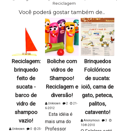
Reciclagem
Você poderá gostar também de...
Reciclagem:
Boliche com
Brinquedos
brinquedo
vidros de
Folclóricos
feito de
Shampoo!
de sucata:
sucata -
Reciclagem e
ioiô, cama de
barco de
diversão!
gato, peteca,
vidro de
palitos,
Unknown
2
21-
6-2012
shampoo
catavento!
Esta idéia é
vazio!
mais uma do
Anonymous
3
10-8-2010
Professor
Unknown
0
25-