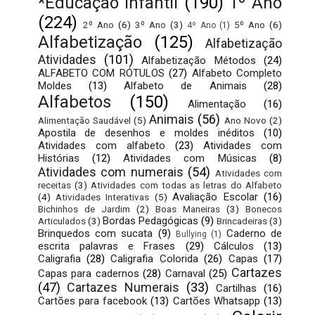
*Educação Infantil
(190)
1º Ano
(224)
2º Ano
(6)
3º Ano
(3)
5º Ano
(6)
4º Ano
(1)
Alfabetização
(125)
Alfabetização
Atividades
(101)
Alfabetização Métodos
(24)
ALFABETO COM RÓTULOS
(27)
Alfabeto Completo
Moldes
(13)
Alfabeto de Animais
(28)
Alfabetos
(150)
Alimentação
(16)
Animais
(56)
Alimentação Saudável
(5)
Ano Novo
(2)
Apostila de desenhos e moldes inéditos
(10)
Atividades com alfabeto
(23)
Atividades com
Histórias
(12)
Atividades com Músicas
(8)
Atividades com numerais
(54)
Atividades com
receitas
(3)
Atividades com todas as letras do Alfabeto
Avaliação Escolar
(16)
(4)
Atividades Interativas
(5)
Bichinhos de Jardim
(2)
Boas Maneiras
(3)
Bonecos
Bordas Pedagógicas
(9)
Articulados
(3)
Brincadeiras
(3)
Brinquedos com sucata
(9)
Caderno de
Bullying
(1)
escrita palavras e Frases
(29)
Cálculos
(13)
Caligrafia
(28)
Caligrafia Colorida
(26)
Capas
(17)
Cartazes
Capas para cadernos
(28)
Carnaval
(25)
(47)
Cartazes Numerais
(33)
Cartilhas
(16)
Cartões para facebook
(13)
Cartões Whatsapp
(13)