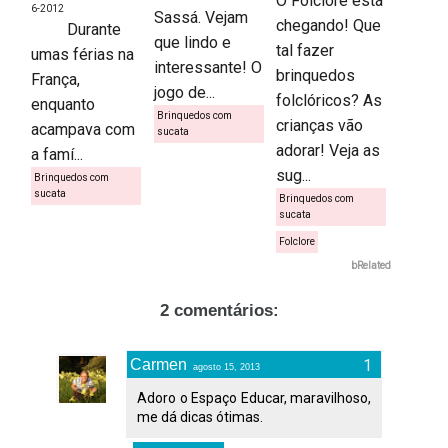
O Folclore está
6-2012
Sassá. Vejam
chegando! Que
Durante
que lindo e
tal fazer
umas férias na
interessante! O
brinquedos
França,
jogo de...
folclóricos? As
enquanto
Brinquedos com
crianças vão
acampava com
sucata
adorar! Veja as
a famí...
sug...
Brinquedos com
sucata
Brinquedos com
sucata
Folclore
bRelated
2 comentários:
Carmen
agosto 15, 2013
Adoro o Espaço Educar, maravilhoso,
me dá dicas ótimas.