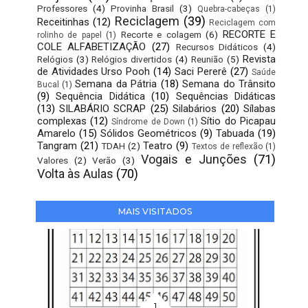
Professores
(4)
Provinha Brasil
(3)
Quebra-cabeças
(1)
Reciclagem
(39)
Receitinhas
(12)
Reciclagem com
RECORTE E
Recorte e colagem
(6)
rolinho de papel
(1)
COLE ALFABETIZAÇÃO
(27)
Recursos Didáticos
(4)
Revista
Relógios
(3)
Relógios divertidos
(4)
Reunião
(5)
de Atividades Urso Pooh
(14)
Saci Pererê
(27)
Saúde
Semana da Pátria
(18)
Semana do Trânsito
Bucal
(1)
(9)
Sequência Didática
(10)
Sequências Didáticas
(13)
SILABÁRIO SCRAP
(25)
Silabários
(20)
Sílabas
complexas
(12)
Sítio do Picapau
Síndrome de Down
(1)
Amarelo
(15)
Sólidos Geométricos
(9)
Tabuada
(19)
Tangram
(21)
Teatro
(9)
TDAH
(2)
Textos de reflexão
(1)
Vogais e Junções
(71)
Valores
(2)
Verão
(3)
Volta às Aulas
(70)
MAIS VISITADOS