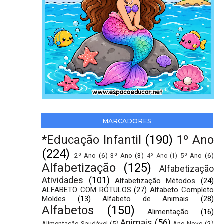
MARCADORES
*Educação Infantil
(190)
1º Ano
(224)
2º Ano
(6)
3º Ano
(3)
5º Ano
(6)
4º Ano
(1)
Alfabetização
(125)
Alfabetização
Atividades
(101)
Alfabetização Métodos
(24)
ALFABETO COM RÓTULOS
(27)
Alfabeto Completo
Moldes
(13)
Alfabeto de Animais
(28)
Alfabetos
(150)
Alimentação
(16)
Animais
(56)
Alimentação Saudável
(5)
Ano Novo
(2)