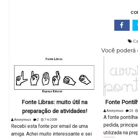
CO
Ca
Você poderá 
Fonte Libras: muito útil na
Fonte Pontil
preparação de atividades!
Anonymous
26
A fonte pontilh
Anonymous
2
7-6-2009
pedida, princip
Recebi esta fonte por email de uma
utilizada na prep
amiga. Achei muito interessante e sei