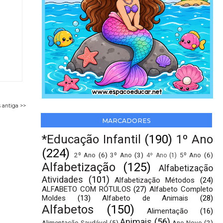
 antiga >>
MARCADORES
*Educação Infantil
(190)
1º Ano
(224)
2º Ano
(6)
3º Ano
(3)
5º Ano
(6)
4º Ano
(1)
Alfabetização
(125)
Alfabetização
Atividades
(101)
Alfabetização Métodos
(24)
ALFABETO COM RÓTULOS
(27)
Alfabeto Completo
Moldes
(13)
Alfabeto de Animais
(28)
Alfabetos
(150)
Alimentação
(16)
Animais
(56)
Alimentação Saudável
(5)
Ano Novo
(2)