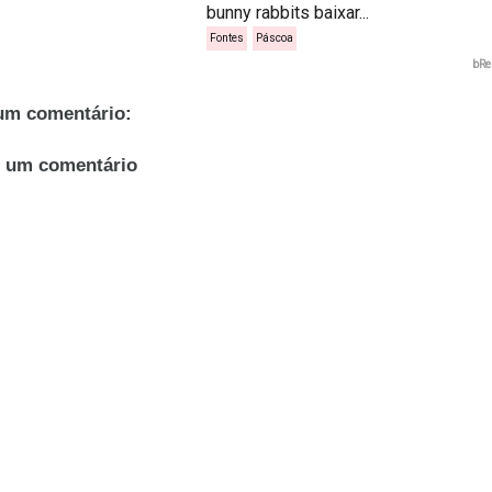
bunny rabbits baixar...
Fontes
Páscoa
bRe
m comentário:
r um comentário