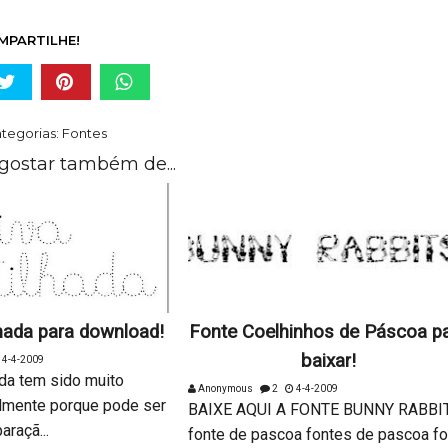
MPARTILHE!
tegorias:
Fontes
gostar também de...
hada para download!
Fonte Coelhinhos de Páscoa p
baixar!
4-4-2009
ada tem sido muito
Anonymous
2
4-4-2009
almente porque pode ser
BAIXE AQUI A FONTE BUNNY RABBI
araçã...
fonte de pascoa fontes de pascoa fo