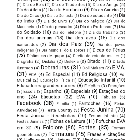
Dia de Reis
(2)
Dia de Tiradentes
(5)
Dia do Amigo
(5)
(1)
Dia do Bombeiro
(9)
Dia do Atleta
(3)
Dia do Carteiro
(2)
Dia
Dia do Circo
(6)
Dia do estudante
(4)
Dia do Dentista
(1)
do Índio
(9)
Dia do Livro
(3)
Dia do Mágico
(2)
Dia do
Dia
Dia do pescador
(4)
Dia do Professor
(7)
Marinheiro
(1)
do Soldado
(16)
Dia do trabalho
(3)
Dia do Telefone
(1)
Dia dos animais
(18)
Dia dos avós
(15)
Dia dos
Dia dos Pais
(39)
namorados
(2)
Dia dos povos
Dicas de Férias
indígenas
(1)
Dia Mundial do Diabetes
(1)
(23)
Dinâmicas de grupo
(4)
Direito de voto da mulher
(1)
Ditado
(11)
Disgrafia
(2)
Dislalia
(2)
Dislexia
(3)
Ditado
Dobraduras
(31)
E.V.A.
Ilustrado
(4)
Doll Makers
(2)
(31)
Ed Especial
(11)
Ed Religiosa
(10)
ECA
(4)
Ed.
Educação Infantil
(10)
Musical
(2)
Educação Física
(1)
Educadores grandes nomes
(8)
Eleições
(3)
Emoções
Espanhol
(8)
Especiais
(9)
Estações do
(3)
Escola
(3)
ano
(24)
Etiquetas
(22)
EVA
(10)
Fábulas
(5)
Facebook
(38)
Fantoches
(16)
Férias
Família
(1)
Festa Junina
(70)
Atividades
(7)
Festa Country
(3)
Festa Junina - Receitinhas
(10)
Festas Infantis
(4)
Fichas de Leitura
(11)
Fofuchas EVA
Festas Juninas
(1)
Folclore
(86)
Fontes
(35)
em 3D
(9)
Formas
Formatura
(45)
Frases e citações
geométricas
(7)