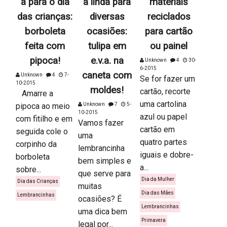
a para o dia
a linda para
materiais
das crianças:
diversas
reciclados
borboleta
ocasiões:
para cartão
feita com
tulipa em
ou painel
pipoca!
e.v.a. na
Unknown
4
30-
6-2015
caneta com
Unknown
4
7-
Se for fazer um
10-2015
moldes!
cartão, recorte
Amarre a
uma cartolina
pipoca ao meio
Unknown
7
5-
10-2015
azul ou papel
com fitilho e em
Vamos fazer
cartão em
seguida cole o
uma
quatro partes
corpinho da
lembrancinha
iguais e dobre-
borboleta
bem simples e
a...
sobre...
que serve para
Dia da Mulher
Dia das Crianças
muitas
Dia das Mães
Lembrancinhas
ocasiões? É
Lembrancinhas
uma dica bem
Primavera
legal por...