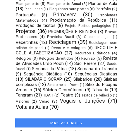
Planos de Aula
Planejamento
(5)
Planejamento Anual
(3)
(18)
Plaquinhas para portas
(6)
Portfolio
(2)
Plaquinhas
(1)
Primavera
(30)
Português
(8)
Problemas
Proclamação da República
(11)
Matemáticos
(4)
Produção de textos
(8)
Projeto Político pedagógico
(1)
Projetos
(36)
PROMOÇÕES E BRINDES
(8)
Provas
Professores
(4)
Provinha Brasil
(3)
Quebra-cabeças
(1)
Reciclagem
(39)
Receitinhas
(12)
Reciclagem com
RECORTE E
Recorte e colagem
(6)
rolinho de papel
(1)
COLE ALFABETIZAÇÃO
(27)
Recursos Didáticos
(4)
Revista
Relógios
(3)
Relógios divertidos
(4)
Reunião
(5)
de Atividades Urso Pooh
(14)
Saci Pererê
(27)
Saúde
Semana da Pátria
(18)
Semana do Trânsito
Bucal
(1)
(9)
Sequência Didática
(10)
Sequências Didáticas
(13)
SILABÁRIO SCRAP
(25)
Silabários
(20)
Sílabas
complexas
(12)
Sítio do Picapau
Síndrome de Down
(1)
Amarelo
(15)
Sólidos Geométricos
(9)
Tabuada
(19)
Tangram
(21)
Teatro
(9)
TDAH
(2)
Textos de reflexão
(1)
Vogais e Junções
(71)
Valores
(2)
Verão
(3)
Volta às Aulas
(70)
MAIS VISITADOS