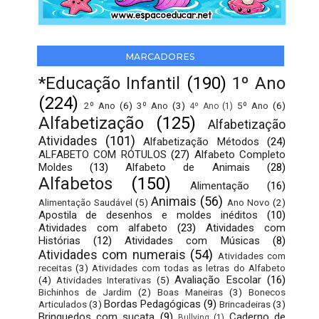
MARCADORES
*Educação Infantil
(190)
1º Ano
(224)
2º Ano
(6)
3º Ano
(3)
5º Ano
(6)
4º Ano
(1)
Alfabetização
(125)
Alfabetização
Atividades
(101)
Alfabetização Métodos
(24)
ALFABETO COM RÓTULOS
(27)
Alfabeto Completo
Moldes
(13)
Alfabeto de Animais
(28)
Alfabetos
(150)
Alimentação
(16)
Animais
(56)
Alimentação Saudável
(5)
Ano Novo
(2)
Apostila de desenhos e moldes inéditos
(10)
Atividades com alfabeto
(23)
Atividades com
Histórias
(12)
Atividades com Músicas
(8)
Atividades com numerais
(54)
Atividades com
receitas
(3)
Atividades com todas as letras do Alfabeto
Avaliação Escolar
(16)
(4)
Atividades Interativas
(5)
Bichinhos de Jardim
(2)
Boas Maneiras
(3)
Bonecos
Bordas Pedagógicas
(9)
Articulados
(3)
Brincadeiras
(3)
Brinquedos com sucata
(9)
Caderno de
Bullying
(1)