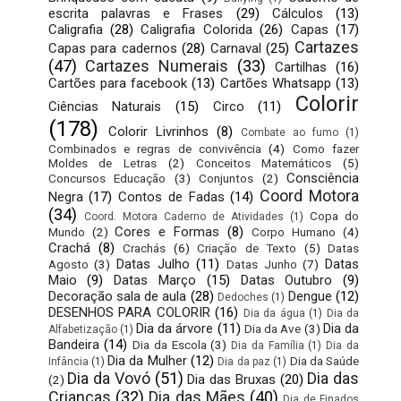
escrita palavras e Frases
(29)
Cálculos
(13)
Caligrafia
(28)
Caligrafia Colorida
(26)
Capas
(17)
Cartazes
Capas para cadernos
(28)
Carnaval
(25)
(47)
Cartazes Numerais
(33)
Cartilhas
(16)
Cartões para facebook
(13)
Cartões Whatsapp
(13)
Colorir
Ciências Naturais
(15)
Circo
(11)
(178)
Colorir Livrinhos
(8)
Combate ao fumo
(1)
Combinados e regras de convivência
(4)
Como fazer
Moldes de Letras
(2)
Conceitos Matemáticos
(5)
Consciência
Concursos Educação
(3)
Conjuntos
(2)
Coord Motora
Negra
(17)
Contos de Fadas
(14)
(34)
Copa do
Coord. Motora Caderno de Atividades
(1)
Cores e Formas
(8)
Mundo
(2)
Corpo Humano
(4)
Crachá
(8)
Crachás
(6)
Criação de Texto
(5)
Datas
Datas Julho
(11)
Datas
Agosto
(3)
Datas Junho
(7)
Maio
(9)
Datas Março
(15)
Datas Outubro
(9)
Decoração sala de aula
(28)
Dengue
(12)
Dedoches
(1)
DESENHOS PARA COLORIR
(16)
Dia da água
(1)
Dia da
Dia da árvore
(11)
Dia da
Dia da Ave
(3)
Alfabetização
(1)
Bandeira
(14)
Dia da Escola
(3)
Dia da Família
(1)
Dia da
Dia da Mulher
(12)
Dia da Saúde
Infância
(1)
Dia da paz
(1)
Dia da Vovó
(51)
Dia das
Dia das Bruxas
(20)
(2)
Crianças
(32)
Dia das Mães
(40)
Dia de Finados