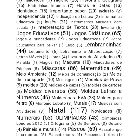
(9)
Halloween
(9)
Higiene
(20)
História e Geografia
(15)
Horas e Datas
(13)
Historinhas Infantis
(7)
Identidade
(15)
Importante saber
(20)
Inclusão
(2)
Independência
(12)
Indicação de Leitura
(2)
Informática
Inglês
(21)
Educativa
(2)
Instrumentos Musicais com
Interpretação de Textos
(20)
Inverno
(6)
sucata
(1)
Jogos Educativos
(51)
Jogos Didáticos
(65)
jogos e brincadeiras
(7)
Jogos Educativos
(7)
Jogos
Lembrancinhas
Lego
(5)
Educativos para baixar
(1)
(44)
Letramento
(6)
Letramento e Alfabetização
(7)
Livrinhos de Atividades
(9)
Letras Móveis
(2)
Libras
(4)
Maquete
(10)
Mágica
(3)
Marcadores de
Mafalda
(1)
Máscaras
(86)
Matemática
(49)
Páginas
(5)
Meio Ambiente
(12)
Meios
Meios de Comunicação
(2)
de Transporte
(10)
Modelos de Prova
Mensagens
(2)
(9)
moldes
(20)
Moldes de caixas
(5)
Moldes de cartões
Moldes diversos
(55)
Moldes Letras e
(5)
Números
(46)
Moldes para EVA
(23)
Moldes para
feltro
(8)
Murais
(17)
Monteiro Lobato
(3)
Músicas com
Natal
(117)
Novidades
(8)
Atividades
(3)
Numerais
(53)
OLIMPÍADAS
(43)
Olimpíadas
Londres 2012
(5)
Ortografia
(5)
Os Sentidos
(3)
Outono
Páscoa
(69)
Painéis e murais
(14)
(4)
Passatempo
Liga-pontos
(5)
Passatempos
(4)
Pequenos textos
(1)