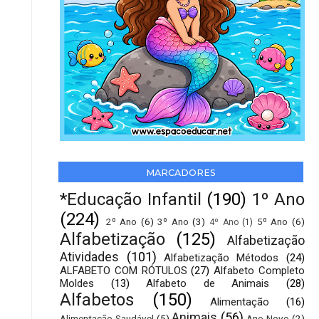
MARCADORES
*Educação Infantil
(190)
1º Ano
(224)
2º Ano
(6)
3º Ano
(3)
5º Ano
(6)
4º Ano
(1)
Alfabetização
(125)
Alfabetização
Atividades
(101)
Alfabetização Métodos
(24)
ALFABETO COM RÓTULOS
(27)
Alfabeto Completo
Moldes
(13)
Alfabeto de Animais
(28)
Alfabetos
(150)
Alimentação
(16)
Animais
(56)
Alimentação Saudável
(5)
Ano Novo
(2)