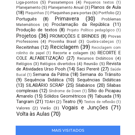
Liga-pontos
(5)
Passatempos
(4)
Pequenos textos
(1)
Planos de Aula
Planejamento
(5)
Planejamento Anual
(3)
(18)
Plaquinhas para portas
(6)
Portfolio
(2)
Plaquinhas
(1)
Primavera
(30)
Português
(8)
Problemas
Proclamação da República
(11)
Matemáticos
(4)
Produção de textos
(8)
Projeto Político pedagógico
(1)
Projetos
(36)
PROMOÇÕES E BRINDES
(8)
Provas
Professores
(4)
Provinha Brasil
(3)
Quebra-cabeças
(1)
Reciclagem
(39)
Receitinhas
(12)
Reciclagem com
RECORTE E
Recorte e colagem
(6)
rolinho de papel
(1)
COLE ALFABETIZAÇÃO
(27)
Recursos Didáticos
(4)
Revista
Relógios
(3)
Relógios divertidos
(4)
Reunião
(5)
de Atividades Urso Pooh
(14)
Saci Pererê
(27)
Saúde
Semana da Pátria
(18)
Semana do Trânsito
Bucal
(1)
(9)
Sequência Didática
(10)
Sequências Didáticas
(13)
SILABÁRIO SCRAP
(25)
Silabários
(20)
Sílabas
complexas
(12)
Sítio do Picapau
Síndrome de Down
(1)
Amarelo
(15)
Sólidos Geométricos
(9)
Tabuada
(19)
Tangram
(21)
Teatro
(9)
TDAH
(2)
Textos de reflexão
(1)
Vogais e Junções
(71)
Valores
(2)
Verão
(3)
Volta às Aulas
(70)
MAIS VISITADOS