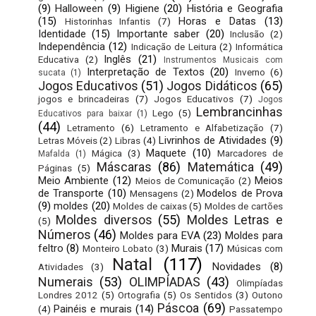
(9)
Halloween
(9)
Higiene
(20)
História e Geografia
(15)
Horas e Datas
(13)
Historinhas Infantis
(7)
Identidade
(15)
Importante saber
(20)
Inclusão
(2)
Independência
(12)
Indicação de Leitura
(2)
Informática
Inglês
(21)
Educativa
(2)
Instrumentos Musicais com
Interpretação de Textos
(20)
Inverno
(6)
sucata
(1)
Jogos Educativos
(51)
Jogos Didáticos
(65)
jogos e brincadeiras
(7)
Jogos Educativos
(7)
Jogos
Lembrancinhas
Lego
(5)
Educativos para baixar
(1)
(44)
Letramento
(6)
Letramento e Alfabetização
(7)
Livrinhos de Atividades
(9)
Letras Móveis
(2)
Libras
(4)
Maquete
(10)
Mágica
(3)
Marcadores de
Mafalda
(1)
Máscaras
(86)
Matemática
(49)
Páginas
(5)
Meio Ambiente
(12)
Meios
Meios de Comunicação
(2)
de Transporte
(10)
Modelos de Prova
Mensagens
(2)
(9)
moldes
(20)
Moldes de caixas
(5)
Moldes de cartões
Moldes diversos
(55)
Moldes Letras e
(5)
Números
(46)
Moldes para EVA
(23)
Moldes para
feltro
(8)
Murais
(17)
Monteiro Lobato
(3)
Músicas com
Natal
(117)
Novidades
(8)
Atividades
(3)
Numerais
(53)
OLIMPÍADAS
(43)
Olimpíadas
Londres 2012
(5)
Ortografia
(5)
Os Sentidos
(3)
Outono
Páscoa
(69)
Painéis e murais
(14)
(4)
Passatempo