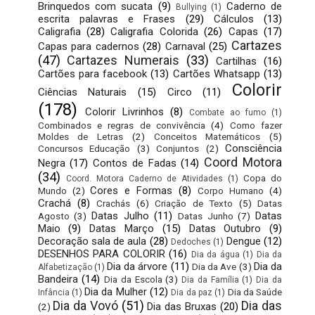
Brinquedos com sucata
(9)
Caderno de
Bullying
(1)
escrita palavras e Frases
(29)
Cálculos
(13)
Caligrafia
(28)
Caligrafia Colorida
(26)
Capas
(17)
Cartazes
Capas para cadernos
(28)
Carnaval
(25)
(47)
Cartazes Numerais
(33)
Cartilhas
(16)
Cartões para facebook
(13)
Cartões Whatsapp
(13)
Colorir
Ciências Naturais
(15)
Circo
(11)
(178)
Colorir Livrinhos
(8)
Combate ao fumo
(1)
Combinados e regras de convivência
(4)
Como fazer
Moldes de Letras
(2)
Conceitos Matemáticos
(5)
Consciência
Concursos Educação
(3)
Conjuntos
(2)
Coord Motora
Negra
(17)
Contos de Fadas
(14)
(34)
Copa do
Coord. Motora Caderno de Atividades
(1)
Cores e Formas
(8)
Mundo
(2)
Corpo Humano
(4)
Crachá
(8)
Crachás
(6)
Criação de Texto
(5)
Datas
Datas Julho
(11)
Datas
Agosto
(3)
Datas Junho
(7)
Maio
(9)
Datas Março
(15)
Datas Outubro
(9)
Decoração sala de aula
(28)
Dengue
(12)
Dedoches
(1)
DESENHOS PARA COLORIR
(16)
Dia da água
(1)
Dia da
Dia da árvore
(11)
Dia da
Dia da Ave
(3)
Alfabetização
(1)
Bandeira
(14)
Dia da Escola
(3)
Dia da Família
(1)
Dia da
Dia da Mulher
(12)
Dia da Saúde
Infância
(1)
Dia da paz
(1)
Dia da Vovó
(51)
Dia das
Dia das Bruxas
(20)
(2)