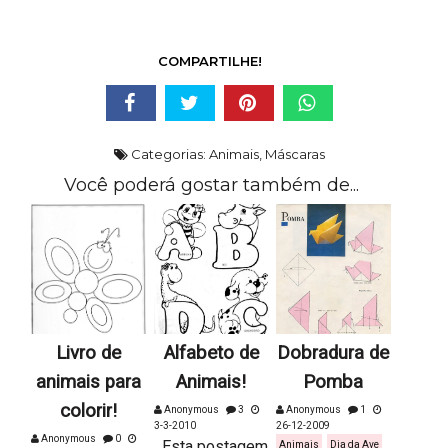
COMPARTILHE!
Categorias:
Animais
,
Máscaras
Você poderá gostar também de...
Livro de
Alfabeto de
Dobradura de
animais para
Animais!
Pomba
colorir!
Anonymous
3
Anonymous
1
3-3-2010
26-12-2009
Anonymous
0
Esta postagem
Animais
Dia da Ave