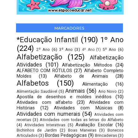
MARCADORES
*Educação Infantil
(190)
1º Ano
(224)
2º Ano
(6)
3º Ano
(3)
5º Ano
(6)
4º Ano
(1)
Alfabetização
(125)
Alfabetização
Atividades
(101)
Alfabetização Métodos
(24)
ALFABETO COM RÓTULOS
(27)
Alfabeto Completo
Moldes
(13)
Alfabeto de Animais
(28)
Alfabetos
(150)
Alimentação
(16)
Animais
(56)
Alimentação Saudável
(5)
Ano Novo
(2)
Apostila de desenhos e moldes inéditos
(10)
Atividades com alfabeto
(23)
Atividades com
Histórias
(12)
Atividades com Músicas
(8)
Atividades com numerais
(54)
Atividades com
receitas
(3)
Atividades com todas as letras do Alfabeto
Avaliação Escolar
(16)
(4)
Atividades Interativas
(5)
Bichinhos de Jardim
(2)
Boas Maneiras
(3)
Bonecos
Bordas Pedagógicas
(9)
Articulados
(3)
Brincadeiras
(3)