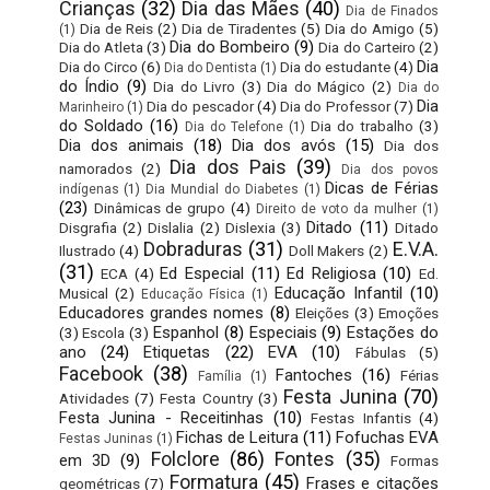
Crianças
(32)
Dia das Mães
(40)
Dia de Finados
Dia de Reis
(2)
Dia de Tiradentes
(5)
Dia do Amigo
(5)
(1)
Dia do Bombeiro
(9)
Dia do Atleta
(3)
Dia do Carteiro
(2)
Dia
Dia do Circo
(6)
Dia do estudante
(4)
Dia do Dentista
(1)
do Índio
(9)
Dia do Livro
(3)
Dia do Mágico
(2)
Dia do
Dia
Dia do pescador
(4)
Dia do Professor
(7)
Marinheiro
(1)
do Soldado
(16)
Dia do trabalho
(3)
Dia do Telefone
(1)
Dia dos animais
(18)
Dia dos avós
(15)
Dia dos
Dia dos Pais
(39)
namorados
(2)
Dia dos povos
Dicas de Férias
indígenas
(1)
Dia Mundial do Diabetes
(1)
(23)
Dinâmicas de grupo
(4)
Direito de voto da mulher
(1)
Ditado
(11)
Disgrafia
(2)
Dislalia
(2)
Dislexia
(3)
Ditado
Dobraduras
(31)
E.V.A.
Ilustrado
(4)
Doll Makers
(2)
(31)
Ed Especial
(11)
Ed Religiosa
(10)
ECA
(4)
Ed.
Educação Infantil
(10)
Musical
(2)
Educação Física
(1)
Educadores grandes nomes
(8)
Eleições
(3)
Emoções
Espanhol
(8)
Especiais
(9)
Estações do
(3)
Escola
(3)
ano
(24)
Etiquetas
(22)
EVA
(10)
Fábulas
(5)
Facebook
(38)
Fantoches
(16)
Férias
Família
(1)
Festa Junina
(70)
Atividades
(7)
Festa Country
(3)
Festa Junina - Receitinhas
(10)
Festas Infantis
(4)
Fichas de Leitura
(11)
Fofuchas EVA
Festas Juninas
(1)
Folclore
(86)
Fontes
(35)
em 3D
(9)
Formas
Formatura
(45)
Frases e citações
geométricas
(7)