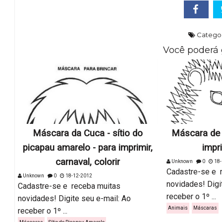
Categor
Você poderá 
Máscara da Cuca - sítio do
Máscara de 
picapau amarelo - para imprimir,
impri
carnaval, colorir
Unknown
0
18-
Cadastre-se e 
Unknown
0
18-12-2012
novidades! Digi
Cadastre-se e receba muitas
receber o 1º ...
novidades! Digite seu e-mail: Ao
Animais
Máscaras
receber o 1º ...