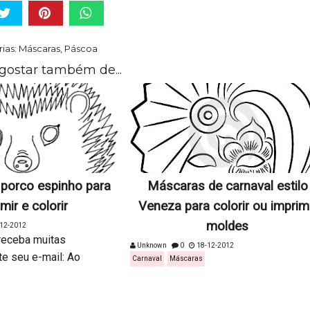
ias:
Máscaras
,
Páscoa
gostar também de...
porco espinho para
Máscaras de carnaval estilo
mir e colorir
Veneza para colorir ou imprim
moldes
12-2012
receba muitas
Unknown
0
18-12-2012
te seu e-mail: Ao
Carnaval
Máscaras