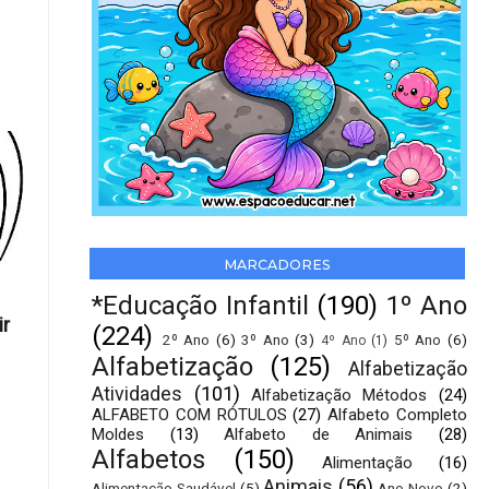
MARCADORES
*Educação Infantil
(190)
1º Ano
ir
(224)
2º Ano
(6)
3º Ano
(3)
5º Ano
(6)
4º Ano
(1)
Alfabetização
(125)
Alfabetização
Atividades
(101)
Alfabetização Métodos
(24)
ALFABETO COM RÓTULOS
(27)
Alfabeto Completo
Moldes
(13)
Alfabeto de Animais
(28)
Alfabetos
(150)
Alimentação
(16)
Animais
(56)
Alimentação Saudável
(5)
Ano Novo
(2)