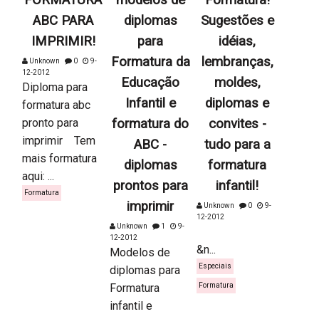
FORMATURA
modelos de
Formatura!
ABC PARA
diplomas
Sugestões e
IMPRIMIR!
para
idéias,
Formatura da
lembranças,
Unknown
0
9-
12-2012
Educação
moldes,
Diploma para
Infantil e
diplomas e
formatura abc
pronto para
formatura do
convites -
imprimir Tem
ABC -
tudo para a
mais formatura
diplomas
formatura
aqui: ...
prontos para
infantil!
Formatura
imprimir
Unknown
0
9-
12-2012
Unknown
1
9-
12-2012
&n...
Modelos de
Especiais
diplomas para
Formatura
Formatura
infantil e