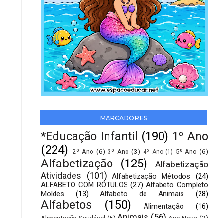
MARCADORES
*Educação Infantil
(190)
1º Ano
(224)
2º Ano
(6)
3º Ano
(3)
5º Ano
(6)
4º Ano
(1)
Alfabetização
(125)
Alfabetização
Atividades
(101)
Alfabetização Métodos
(24)
ALFABETO COM RÓTULOS
(27)
Alfabeto Completo
Moldes
(13)
Alfabeto de Animais
(28)
Alfabetos
(150)
Alimentação
(16)
Animais
(56)
Alimentação Saudável
(5)
Ano Novo
(2)