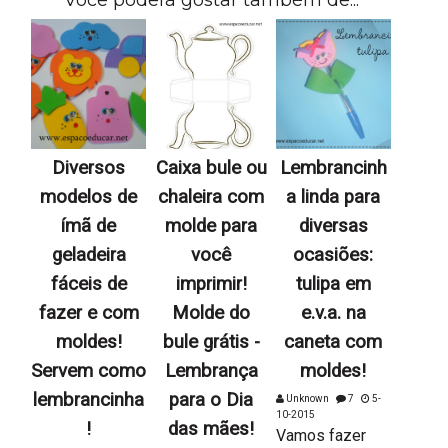
Diversos
Caixa bule ou
Lembrancinh
modelos de
chaleira com
a linda para
ímã de
molde para
diversas
geladeira
você
ocasiões:
fáceis de
imprimir!
tulipa em
fazer e com
Molde do
e.v.a. na
moldes!
bule grátis -
caneta com
Servem como
Lembrança
moldes!
lembrancinha
para o Dia
Unknown
7
5-
10-2015
!
das mães!
Vamos fazer