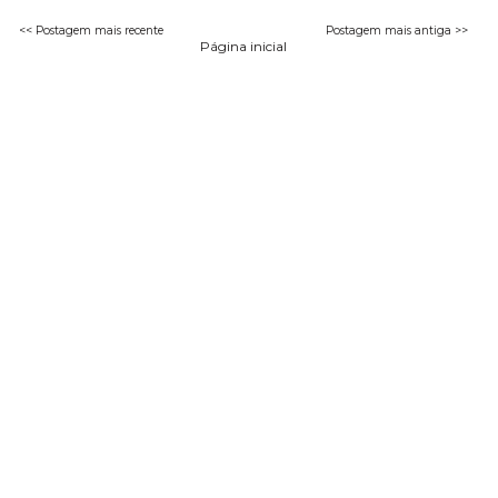
<< Postagem mais recente
Postagem mais antiga >>
Página inicial