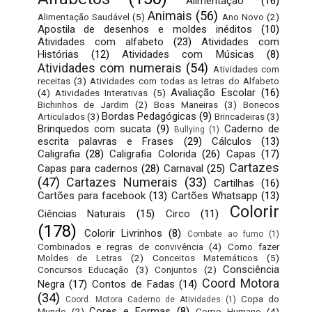
Alimentação
(16)
Animais
(56)
Alimentação Saudável
(5)
Ano Novo
(2)
Apostila de desenhos e moldes inéditos
(10)
Atividades com alfabeto
(23)
Atividades com
Histórias
(12)
Atividades com Músicas
(8)
Atividades com numerais
(54)
Atividades com
receitas
(3)
Atividades com todas as letras do Alfabeto
Avaliação Escolar
(16)
(4)
Atividades Interativas
(5)
Bichinhos de Jardim
(2)
Boas Maneiras
(3)
Bonecos
Bordas Pedagógicas
(9)
Articulados
(3)
Brincadeiras
(3)
Brinquedos com sucata
(9)
Caderno de
Bullying
(1)
escrita palavras e Frases
(29)
Cálculos
(13)
Caligrafia
(28)
Caligrafia Colorida
(26)
Capas
(17)
Cartazes
Capas para cadernos
(28)
Carnaval
(25)
(47)
Cartazes Numerais
(33)
Cartilhas
(16)
Cartões para facebook
(13)
Cartões Whatsapp
(13)
Colorir
Ciências Naturais
(15)
Circo
(11)
(178)
Colorir Livrinhos
(8)
Combate ao fumo
(1)
Combinados e regras de convivência
(4)
Como fazer
Moldes de Letras
(2)
Conceitos Matemáticos
(5)
Consciência
Concursos Educação
(3)
Conjuntos
(2)
Coord Motora
Negra
(17)
Contos de Fadas
(14)
(34)
Copa do
Coord. Motora Caderno de Atividades
(1)
Cores e Formas
(8)
Mundo
(2)
Corpo Humano
(4)