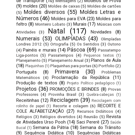
de Transporte
(10)
Modelos de Prova
Mensagens
(2)
(9)
moldes
(20)
Moldes de caixas
(5)
Moldes de cartões
Moldes diversos
(55)
Moldes Letras e
(5)
Números
(46)
Moldes para EVA
(23)
Moldes para
feltro
(8)
Murais
(17)
Monteiro Lobato
(3)
Músicas com
Natal
(117)
Novidades
(8)
Atividades
(3)
Numerais
(53)
OLIMPÍADAS
(43)
Olimpíadas
Londres 2012
(5)
Ortografia
(5)
Os Sentidos
(3)
Outono
Páscoa
(69)
Painéis e murais
(14)
(4)
Passatempo
Liga-pontos
(5)
Passatempos
(4)
Pequenos textos
(1)
Planos de Aula
Planejamento
(5)
Planejamento Anual
(3)
(18)
Plaquinhas para portas
(6)
Portfolio
(2)
Plaquinhas
(1)
Primavera
(30)
Português
(8)
Problemas
Proclamação da República
(11)
Matemáticos
(4)
Produção de textos
(8)
Projeto Político pedagógico
(1)
Projetos
(36)
PROMOÇÕES E BRINDES
(8)
Provas
Professores
(4)
Provinha Brasil
(3)
Quebra-cabeças
(1)
Reciclagem
(39)
Receitinhas
(12)
Reciclagem com
RECORTE E
Recorte e colagem
(6)
rolinho de papel
(1)
COLE ALFABETIZAÇÃO
(27)
Recursos Didáticos
(4)
Revista
Relógios
(3)
Relógios divertidos
(4)
Reunião
(5)
de Atividades Urso Pooh
(14)
Saci Pererê
(27)
Saúde
Semana da Pátria
(18)
Semana do Trânsito
Bucal
(1)
(9)
Sequência Didática
(10)
Sequências Didáticas