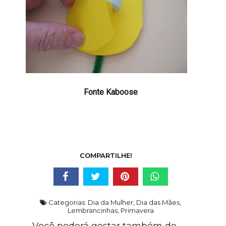
Fonte Kaboose
COMPARTILHE!
Categorias:
Dia da Mulher
,
Dia das Mães
,
Lembrancinhas
,
Primavera
Você poderá gostar também de...