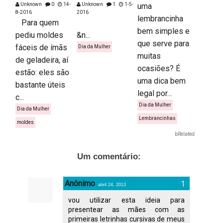
Unknown
0
14-
Unknown
1
1-5-
uma
8-2016
2016
lembrancinha
Para quem
bem simples e
pediu moldes
&n...
que serve para
fáceis de ímãs
Dia da Mulher
muitas
de geladeira, aí
ocasiões? É
estão: eles são
uma dica bem
bastante úteis
legal por...
c...
Dia da Mulher
Dia da Mulher
Lembrancinhas
moldes
bRelated
Um comentário:
Anônimo
abril 24, 2013
vou utilizar esta ideia para
presentear as mães com as
primeiras letrinhas cursivas de meus