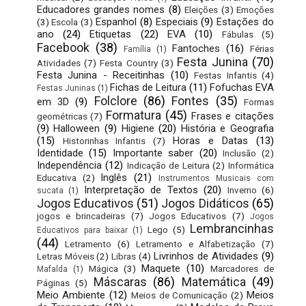
Educadores grandes nomes
(8)
Eleições
(3)
Emoções
Espanhol
(8)
Especiais
(9)
Estações do
(3)
Escola
(3)
ano
(24)
Etiquetas
(22)
EVA
(10)
Fábulas
(5)
Facebook
(38)
Fantoches
(16)
Férias
Família
(1)
Festa Junina
(70)
Atividades
(7)
Festa Country
(3)
Festa Junina - Receitinhas
(10)
Festas Infantis
(4)
Fichas de Leitura
(11)
Fofuchas EVA
Festas Juninas
(1)
Folclore
(86)
Fontes
(35)
em 3D
(9)
Formas
Formatura
(45)
Frases e citações
geométricas
(7)
(9)
Halloween
(9)
Higiene
(20)
História e Geografia
(15)
Horas e Datas
(13)
Historinhas Infantis
(7)
Identidade
(15)
Importante saber
(20)
Inclusão
(2)
Independência
(12)
Indicação de Leitura
(2)
Informática
Inglês
(21)
Educativa
(2)
Instrumentos Musicais com
Interpretação de Textos
(20)
Inverno
(6)
sucata
(1)
Jogos Educativos
(51)
Jogos Didáticos
(65)
jogos e brincadeiras
(7)
Jogos Educativos
(7)
Jogos
Lembrancinhas
Lego
(5)
Educativos para baixar
(1)
(44)
Letramento
(6)
Letramento e Alfabetização
(7)
Livrinhos de Atividades
(9)
Letras Móveis
(2)
Libras
(4)
Maquete
(10)
Mágica
(3)
Marcadores de
Mafalda
(1)
Máscaras
(86)
Matemática
(49)
Páginas
(5)
Meio Ambiente
(12)
Meios
Meios de Comunicação
(2)