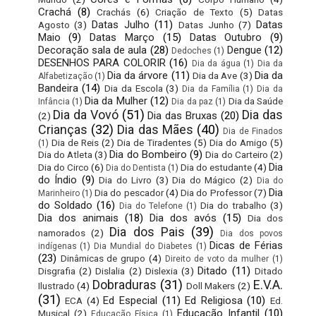
Crachá
(8)
Crachás
(6)
Criação de Texto
(5)
Datas
Datas Julho
(11)
Datas
Agosto
(3)
Datas Junho
(7)
Maio
(9)
Datas Março
(15)
Datas Outubro
(9)
Decoração sala de aula
(28)
Dengue
(12)
Dedoches
(1)
DESENHOS PARA COLORIR
(16)
Dia da água
(1)
Dia da
Dia da árvore
(11)
Dia da
Dia da Ave
(3)
Alfabetização
(1)
Bandeira
(14)
Dia da Escola
(3)
Dia da Família
(1)
Dia da
Dia da Mulher
(12)
Dia da Saúde
Infância
(1)
Dia da paz
(1)
Dia da Vovó
(51)
Dia das
Dia das Bruxas
(20)
(2)
Crianças
(32)
Dia das Mães
(40)
Dia de Finados
Dia de Reis
(2)
Dia de Tiradentes
(5)
Dia do Amigo
(5)
(1)
Dia do Bombeiro
(9)
Dia do Atleta
(3)
Dia do Carteiro
(2)
Dia
Dia do Circo
(6)
Dia do estudante
(4)
Dia do Dentista
(1)
do Índio
(9)
Dia do Livro
(3)
Dia do Mágico
(2)
Dia do
Dia
Dia do pescador
(4)
Dia do Professor
(7)
Marinheiro
(1)
do Soldado
(16)
Dia do trabalho
(3)
Dia do Telefone
(1)
Dia dos animais
(18)
Dia dos avós
(15)
Dia dos
Dia dos Pais
(39)
namorados
(2)
Dia dos povos
Dicas de Férias
indígenas
(1)
Dia Mundial do Diabetes
(1)
(23)
Dinâmicas de grupo
(4)
Direito de voto da mulher
(1)
Ditado
(11)
Disgrafia
(2)
Dislalia
(2)
Dislexia
(3)
Ditado
Dobraduras
(31)
E.V.A.
Ilustrado
(4)
Doll Makers
(2)
(31)
Ed Especial
(11)
Ed Religiosa
(10)
ECA
(4)
Ed.
Educação Infantil
(10)
Musical
(2)
Educação Física
(1)