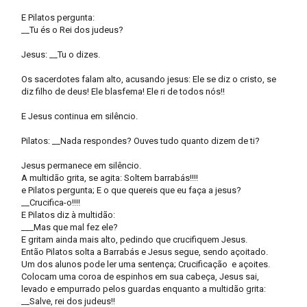
E Pilatos pergunta:
__Tu és o Rei dos judeus?
Jesus: __Tu o dizes.
Os sacerdotes falam alto, acusando jesus: Ele se diz o cristo, se
diz filho de deus! Ele blasfema! Ele ri de todos nós!!
E Jesus continua em silêncio.
Pilatos: __Nada respondes? Ouves tudo quanto dizem de ti?
Jesus permanece em silêncio.
A multidão grita, se agita: Soltem barrabás!!!!
e Pilatos pergunta; E o que quereis que eu faça a jesus?
__Crucifica-o!!!!
E Pilatos diz à multidão:
___Mas que mal fez ele?
E gritam ainda mais alto, pedindo que crucifiquem Jesus.
Então Pilatos solta a Barrabás e Jesus segue, sendo açoitado.
Um dos alunos pode ler uma sentença; Crucificação e açoites.
Colocam uma coroa de espinhos em sua cabeça, Jesus sai,
levado e empurrado pelos guardas enquanto a multidão grita:
__Salve, rei dos judeus!!