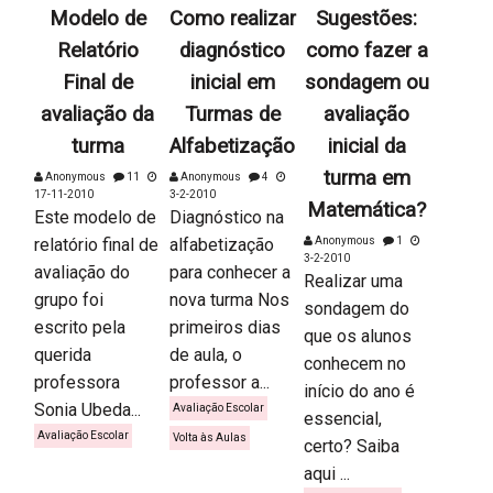
Modelo de
Como realizar
Sugestões:
Relatório
diagnóstico
como fazer a
Final de
inicial em
sondagem ou
avaliação da
Turmas de
avaliação
turma
Alfabetização
inicial da
turma em
Anonymous
11
Anonymous
4
17-11-2010
3-2-2010
Matemática?
Este modelo de
Diagnóstico na
relatório final de
alfabetização
Anonymous
1
3-2-2010
avaliação do
para conhecer a
Realizar uma
grupo foi
nova turma Nos
sondagem do
escrito pela
primeiros dias
que os alunos
querida
de aula, o
conhecem no
professora
professor a...
início do ano é
Sonia Ubeda...
Avaliação Escolar
essencial,
Avaliação Escolar
Volta às Aulas
certo? Saiba
aqui ...