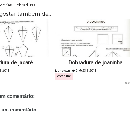
gorias:
Dobraduras
gostar também de...
ura de jacaré
Dobradura de joaninha
5-2014
Unknown
0
23-5-2014
Dobraduras
bRe
m comentário:
r um comentário