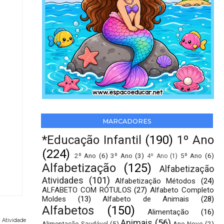
MARCADORES
*Educação Infantil
(190)
1º Ano
(224)
2º Ano
(6)
3º Ano
(3)
5º Ano
(6)
4º Ano
(1)
Alfabetização
(125)
Alfabetização
Atividades
(101)
Alfabetização Métodos
(24)
ALFABETO COM RÓTULOS
(27)
Alfabeto Completo
Moldes
(13)
Alfabeto de Animais
(28)
Alfabetos
(150)
Alimentação
(16)
- Atividade
Animais
(56)
Alimentação Saudável
(5)
Ano Novo
(2)