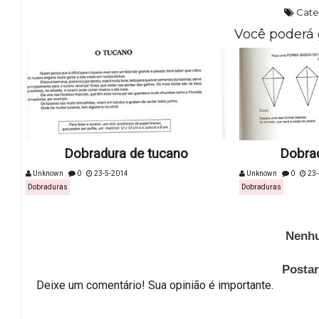
Cate
Você poderá 
Dobradura de tucano
Dobrad
Unknown
0
23-5-2014
Unknown
0
23-
Dobraduras
Dobraduras
Nenhu
Posta
Deixe um comentário! Sua opinião é importante.