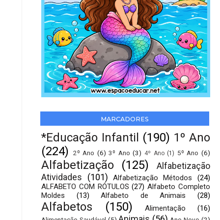
MARCADORES
*Educação Infantil
(190)
1º Ano
(224)
2º Ano
(6)
3º Ano
(3)
5º Ano
(6)
4º Ano
(1)
Alfabetização
(125)
Alfabetização
Atividades
(101)
Alfabetização Métodos
(24)
ALFABETO COM RÓTULOS
(27)
Alfabeto Completo
Moldes
(13)
Alfabeto de Animais
(28)
Alfabetos
(150)
Alimentação
(16)
Animais
(56)
Alimentação Saudável
(5)
Ano Novo
(2)