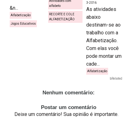
Atividades com
3-2016
alfabeto
&n...
As atividades
RECORTE E COLE
Alfabetização
abaixo
ALFABETIZAÇÃO
Jogos Educativos
destinam-se ao
trabalho com a
Alfabetização.
Com elas você
pode montar um
cade...
Alfabetização
bRelated
Nenhum comentário:
Postar um comentário
Deixe um comentário! Sua opinião é importante.