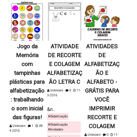
Jogo da
ATIVIDADE
ATIVIDADES
Memória
DE RECORTE
DE
com
E COLAGEM
ALFABETIZAÇ
tampinhas
ALFABETIZAÇ
ÃO E
plásticas para
ÃO LETRA C
ALFABETO -
alfabetização
GRÁTIS PARA
Unknown
0
11-
3-2016
: trabalhando
VOCÊ
o som inicial
IMPRIMIR
&n...
das figuras!
RECORTE E
Alfabetização
Alfabetização
COLAGEM
Unknown
1
28-
Atividades
4-2016
Unknown
0
11-