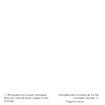
<< Brinquedo com sucata: centopéia
Centopéia dos numerais de 0 a 100
feita com rolos de durex usados muito
completa colorida! >>
colorida!
Página inicial