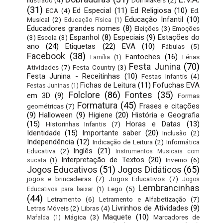
(31)
Ed Especial
(11)
Ed Religiosa
(10)
ECA
(4)
Ed.
Educação Infantil
(10)
Musical
(2)
Educação Física
(1)
Educadores grandes nomes
(8)
Eleições
(3)
Emoções
Espanhol
(8)
Especiais
(9)
Estações do
(3)
Escola
(3)
ano
(24)
Etiquetas
(22)
EVA
(10)
Fábulas
(5)
Facebook
(38)
Fantoches
(16)
Férias
Família
(1)
Festa Junina
(70)
Atividades
(7)
Festa Country
(3)
Festa Junina - Receitinhas
(10)
Festas Infantis
(4)
Fichas de Leitura
(11)
Fofuchas EVA
Festas Juninas
(1)
Folclore
(86)
Fontes
(35)
em 3D
(9)
Formas
Formatura
(45)
Frases e citações
geométricas
(7)
(9)
Halloween
(9)
Higiene
(20)
História e Geografia
(15)
Horas e Datas
(13)
Historinhas Infantis
(7)
Identidade
(15)
Importante saber
(20)
Inclusão
(2)
Independência
(12)
Indicação de Leitura
(2)
Informática
Inglês
(21)
Educativa
(2)
Instrumentos Musicais com
Interpretação de Textos
(20)
Inverno
(6)
sucata
(1)
Jogos Educativos
(51)
Jogos Didáticos
(65)
jogos e brincadeiras
(7)
Jogos Educativos
(7)
Jogos
Lembrancinhas
Lego
(5)
Educativos para baixar
(1)
(44)
Letramento
(6)
Letramento e Alfabetização
(7)
Livrinhos de Atividades
(9)
Letras Móveis
(2)
Libras
(4)
Maquete
(10)
Mágica
(3)
Marcadores de
Mafalda
(1)