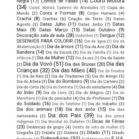
Coord Motora
Negra
(17)
Contos de Fadas
(14)
(34)
Copa do
Coord. Motora Caderno de Atividades
(1)
Cores e Formas
(8)
Mundo
(2)
Corpo Humano
(4)
Crachá
(8)
Crachás
(6)
Criação de Texto
(5)
Datas
Datas Julho
(11)
Datas
Agosto
(3)
Datas Junho
(7)
Maio
(9)
Datas Março
(15)
Datas Outubro
(9)
Decoração sala de aula
(28)
Dengue
(12)
Dedoches
(1)
DESENHOS PARA COLORIR
(16)
Dia da água
(1)
Dia da
Dia da árvore
(11)
Dia da
Dia da Ave
(3)
Alfabetização
(1)
Bandeira
(14)
Dia da Escola
(3)
Dia da Família
(1)
Dia da
Dia da Mulher
(12)
Dia da Saúde
Infância
(1)
Dia da paz
(1)
Dia da Vovó
(51)
Dia das
Dia das Bruxas
(20)
(2)
Crianças
(32)
Dia das Mães
(40)
Dia de Finados
Dia de Reis
(2)
Dia de Tiradentes
(5)
Dia do Amigo
(5)
(1)
Dia do Bombeiro
(9)
Dia do Atleta
(3)
Dia do Carteiro
(2)
Dia
Dia do Circo
(6)
Dia do estudante
(4)
Dia do Dentista
(1)
do Índio
(9)
Dia do Livro
(3)
Dia do Mágico
(2)
Dia do
Dia
Dia do pescador
(4)
Dia do Professor
(7)
Marinheiro
(1)
do Soldado
(16)
Dia do trabalho
(3)
Dia do Telefone
(1)
Dia dos animais
(18)
Dia dos avós
(15)
Dia dos
Dia dos Pais
(39)
namorados
(2)
Dia dos povos
Dicas de Férias
indígenas
(1)
Dia Mundial do Diabetes
(1)
(23)
Dinâmicas de grupo
(4)
Direito de voto da mulher
(1)
Ditado
(11)
Disgrafia
(2)
Dislalia
(2)
Dislexia
(3)
Ditado
Dobraduras
(31)
E.V.A.
Ilustrado
(4)
Doll Makers
(2)