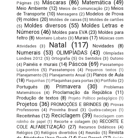
Máscaras
(86)
Matemática
(49)
Páginas
(5)
Meio Ambiente
(12)
Meios
Meios de Comunicação
(2)
de Transporte
(10)
Modelos de Prova
Mensagens
(2)
(9)
moldes
(20)
Moldes de caixas
(5)
Moldes de cartões
Moldes diversos
(55)
Moldes Letras e
(5)
Números
(46)
Moldes para EVA
(23)
Moldes para
feltro
(8)
Murais
(17)
Monteiro Lobato
(3)
Músicas com
Natal
(117)
Novidades
(8)
Atividades
(3)
Numerais
(53)
OLIMPÍADAS
(43)
Olimpíadas
Londres 2012
(5)
Ortografia
(5)
Os Sentidos
(3)
Outono
Páscoa
(69)
Painéis e murais
(14)
(4)
Passatempo
Liga-pontos
(5)
Passatempos
(4)
Pequenos textos
(1)
Planos de Aula
Planejamento
(5)
Planejamento Anual
(3)
(18)
Plaquinhas para portas
(6)
Portfolio
(2)
Plaquinhas
(1)
Primavera
(30)
Português
(8)
Problemas
Proclamação da República
(11)
Matemáticos
(4)
Produção de textos
(8)
Projeto Político pedagógico
(1)
Projetos
(36)
PROMOÇÕES E BRINDES
(8)
Provas
Professores
(4)
Provinha Brasil
(3)
Quebra-cabeças
(1)
Reciclagem
(39)
Receitinhas
(12)
Reciclagem com
RECORTE E
Recorte e colagem
(6)
rolinho de papel
(1)
COLE ALFABETIZAÇÃO
(27)
Recursos Didáticos
(4)
Revista
Relógios
(3)
Relógios divertidos
(4)
Reunião
(5)
de Atividades Urso Pooh
(14)
Saci Pererê
(27)