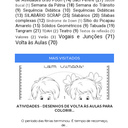
Saúde
Semana da Pátria
(18)
Semana do Trânsito
Bucal
(1)
(9)
Sequência Didática
(10)
Sequências Didáticas
(13)
SILABÁRIO SCRAP
(25)
Silabários
(20)
Sílabas
complexas
(12)
Sítio do Picapau
Síndrome de Down
(1)
Amarelo
(15)
Sólidos Geométricos
(9)
Tabuada
(19)
Tangram
(21)
Teatro
(9)
TDAH
(2)
Textos de reflexão
(1)
Vogais e Junções
(71)
Valores
(2)
Verão
(3)
Volta às Aulas
(70)
MAIS VISITADOS
ATIVIDADES - DESENHOS DE VOLTA ÀS AULAS PARA
COLORIR...
O período das férias terminou. É tempo de recomeço,
de...