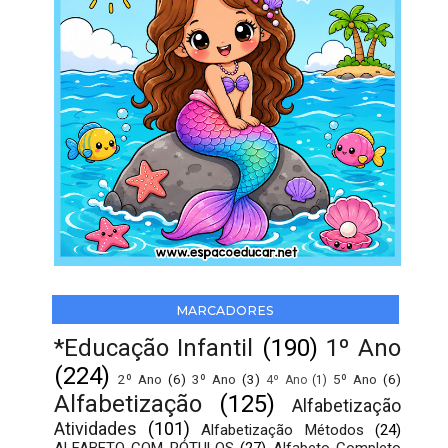
MARCADORES
*Educação Infantil
(190)
1º Ano
(224)
2º Ano
(6)
3º Ano
(3)
5º Ano
(6)
4º Ano
(1)
Alfabetização
(125)
Alfabetização
Atividades
(101)
Alfabetização Métodos
(24)
ALFABETO COM RÓTULOS
(27)
Alfabeto Completo