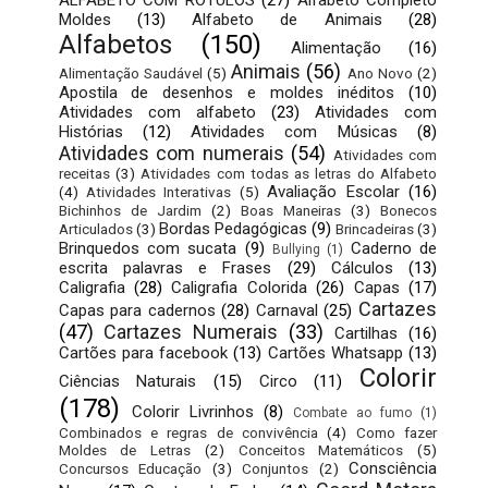
Moldes
(13)
Alfabeto de Animais
(28)
Alfabetos
(150)
Alimentação
(16)
Animais
(56)
Alimentação Saudável
(5)
Ano Novo
(2)
Apostila de desenhos e moldes inéditos
(10)
Atividades com alfabeto
(23)
Atividades com
Histórias
(12)
Atividades com Músicas
(8)
Atividades com numerais
(54)
Atividades com
receitas
(3)
Atividades com todas as letras do Alfabeto
Avaliação Escolar
(16)
(4)
Atividades Interativas
(5)
Bichinhos de Jardim
(2)
Boas Maneiras
(3)
Bonecos
Bordas Pedagógicas
(9)
Articulados
(3)
Brincadeiras
(3)
Brinquedos com sucata
(9)
Caderno de
Bullying
(1)
escrita palavras e Frases
(29)
Cálculos
(13)
Caligrafia
(28)
Caligrafia Colorida
(26)
Capas
(17)
Cartazes
Capas para cadernos
(28)
Carnaval
(25)
(47)
Cartazes Numerais
(33)
Cartilhas
(16)
Cartões para facebook
(13)
Cartões Whatsapp
(13)
Colorir
Ciências Naturais
(15)
Circo
(11)
(178)
Colorir Livrinhos
(8)
Combate ao fumo
(1)
Combinados e regras de convivência
(4)
Como fazer
Moldes de Letras
(2)
Conceitos Matemáticos
(5)
Consciência
Concursos Educação
(3)
Conjuntos
(2)