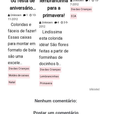
ou festa de
lembrancinha
Unknown
1
10-
7-2012
aniversário...
para a
Dia das Crianças
primavera!
Unknown
1
10-
ECA
11-2012
Unknown
4
3-9-
Coloridas e
2012
fáceis de fazer!
Lindíssima
Essas caixas
esta colorida
para montar em
idéia! São flores
formato de bala
feitas a partir de
são uma
forminhas de
excele...
docinhos b...
Dia das Crianças
Dia das Crianças
Moldes de caixas
Lembrancinhas
Natal
Primavera
bRelated
Nenhum comentário:
Postar um comentário