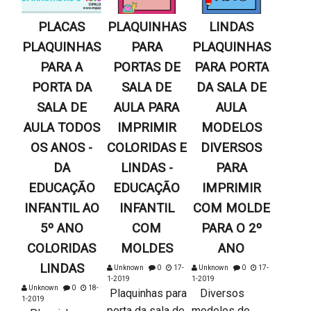
PLACAS
PLAQUINHAS
LINDAS
PLAQUINHAS
PARA
PLAQUINHAS
PARA A
PORTAS DE
PARA PORTA
PORTA DA
SALA DE
DA SALA DE
SALA DE
AULA PARA
AULA
AULA TODOS
IMPRIMIR
MODELOS
OS ANOS -
COLORIDAS E
DIVERSOS
DA
LINDAS -
PARA
EDUCAÇÃO
EDUCAÇÃO
IMPRIMIR
INFANTIL AO
INFANTIL
COM MOLDE
5º ANO
COM
PARA O 2º
COLORIDAS
MOLDES
ANO
LINDAS
Unknown
0
17-
Unknown
0
17-
1-2019
1-2019
Unknown
0
18-
Plaquinhas para
Diversos
1-2019
porta da sala de
modelos de