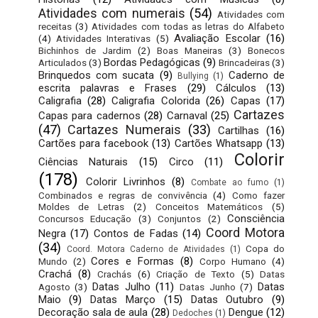
Atividades com numerais
(54)
Atividades com
receitas
(3)
Atividades com todas as letras do Alfabeto
Avaliação Escolar
(16)
(4)
Atividades Interativas
(5)
Bichinhos de Jardim
(2)
Boas Maneiras
(3)
Bonecos
Bordas Pedagógicas
(9)
Articulados
(3)
Brincadeiras
(3)
Brinquedos com sucata
(9)
Caderno de
Bullying
(1)
escrita palavras e Frases
(29)
Cálculos
(13)
Caligrafia
(28)
Caligrafia Colorida
(26)
Capas
(17)
Cartazes
Capas para cadernos
(28)
Carnaval
(25)
(47)
Cartazes Numerais
(33)
Cartilhas
(16)
Cartões para facebook
(13)
Cartões Whatsapp
(13)
Colorir
Ciências Naturais
(15)
Circo
(11)
(178)
Colorir Livrinhos
(8)
Combate ao fumo
(1)
Combinados e regras de convivência
(4)
Como fazer
Moldes de Letras
(2)
Conceitos Matemáticos
(5)
Consciência
Concursos Educação
(3)
Conjuntos
(2)
Coord Motora
Negra
(17)
Contos de Fadas
(14)
(34)
Copa do
Coord. Motora Caderno de Atividades
(1)
Cores e Formas
(8)
Mundo
(2)
Corpo Humano
(4)
Crachá
(8)
Crachás
(6)
Criação de Texto
(5)
Datas
Datas Julho
(11)
Datas
Agosto
(3)
Datas Junho
(7)
Maio
(9)
Datas Março
(15)
Datas Outubro
(9)
Decoração sala de aula
(28)
Dengue
(12)
Dedoches
(1)