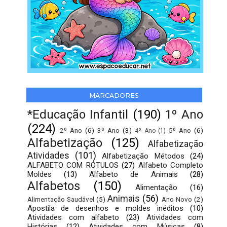
MARCADORES
*Educação Infantil
(190)
1º Ano
(224)
2º Ano
(6)
3º Ano
(3)
5º Ano
(6)
4º Ano
(1)
Alfabetização
(125)
Alfabetização
Atividades
(101)
Alfabetização Métodos
(24)
ALFABETO COM RÓTULOS
(27)
Alfabeto Completo
Moldes
(13)
Alfabeto de Animais
(28)
Alfabetos
(150)
Alimentação
(16)
Animais
(56)
Alimentação Saudável
(5)
Ano Novo
(2)
Apostila de desenhos e moldes inéditos
(10)
Atividades com alfabeto
(23)
Atividades com
Histórias
(12)
Atividades com Músicas
(8)