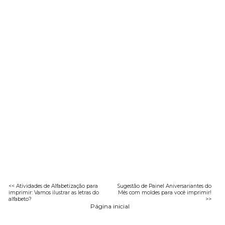
<< Atividades de Alfabetização para
Sugestão de Painel Aniversariantes do
imprimir: Vamos ilustrar as letras do
Mês com moldes para você imprimir!
alfabeto?
>>
Página inicial