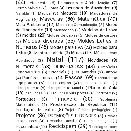
(44)
Letramento
(6)
Letramento e Alfabetização
(7)
Livrinhos de Atividades
(9)
Letras Móveis
(2)
Libras
(4)
Maquete
(10)
Mágica
(3)
Marcadores de
Mafalda
(1)
Máscaras
(86)
Matemática
(49)
Páginas
(5)
Meio Ambiente
(12)
Meios
Meios de Comunicação
(2)
de Transporte
(10)
Modelos de Prova
Mensagens
(2)
(9)
moldes
(20)
Moldes de caixas
(5)
Moldes de cartões
Moldes diversos
(55)
Moldes Letras e
(5)
Números
(46)
Moldes para EVA
(23)
Moldes para
feltro
(8)
Murais
(17)
Monteiro Lobato
(3)
Músicas com
Natal
(117)
Novidades
(8)
Atividades
(3)
Numerais
(53)
OLIMPÍADAS
(43)
Olimpíadas
Londres 2012
(5)
Ortografia
(5)
Os Sentidos
(3)
Outono
Páscoa
(69)
Painéis e murais
(14)
(4)
Passatempo
Liga-pontos
(5)
Passatempos
(4)
Pequenos textos
(1)
Planos de Aula
Planejamento
(5)
Planejamento Anual
(3)
(18)
Plaquinhas para portas
(6)
Portfolio
(2)
Plaquinhas
(1)
Primavera
(30)
Português
(8)
Problemas
Proclamação da República
(11)
Matemáticos
(4)
Produção de textos
(8)
Projeto Político pedagógico
(1)
Projetos
(36)
PROMOÇÕES E BRINDES
(8)
Provas
Professores
(4)
Provinha Brasil
(3)
Quebra-cabeças
(1)
Reciclagem
(39)
Receitinhas
(12)
Reciclagem com