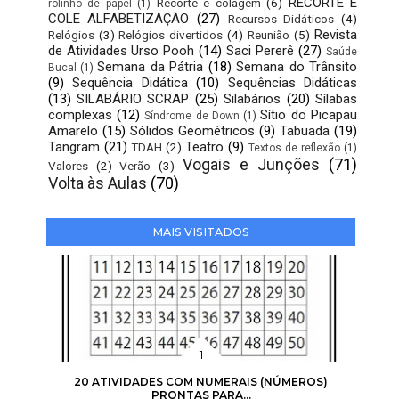
RECORTE E
Recorte e colagem
(6)
rolinho de papel
(1)
COLE ALFABETIZAÇÃO
(27)
Recursos Didáticos
(4)
Revista
Relógios
(3)
Relógios divertidos
(4)
Reunião
(5)
de Atividades Urso Pooh
(14)
Saci Pererê
(27)
Saúde
Semana da Pátria
(18)
Semana do Trânsito
Bucal
(1)
(9)
Sequência Didática
(10)
Sequências Didáticas
(13)
SILABÁRIO SCRAP
(25)
Silabários
(20)
Sílabas
complexas
(12)
Sítio do Picapau
Síndrome de Down
(1)
Amarelo
(15)
Sólidos Geométricos
(9)
Tabuada
(19)
Tangram
(21)
Teatro
(9)
TDAH
(2)
Textos de reflexão
(1)
Vogais e Junções
(71)
Valores
(2)
Verão
(3)
Volta às Aulas
(70)
MAIS VISITADOS
20 ATIVIDADES COM NUMERAIS (NÚMEROS)
PRONTAS PARA...