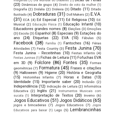
indígenas
(1)
Dia Mundial do Diabetes
(1)
(23)
Dinâmicas de grupo
(4)
Direito de voto da mulher
(1)
Ditado
(11)
Disgrafia
(2)
Dislalia
(2)
Dislexia
(3)
Ditado
Dobraduras
(31)
E.V.A.
Ilustrado
(4)
Doll Makers
(2)
(31)
Ed Especial
(11)
Ed Religiosa
(10)
ECA
(4)
Ed.
Educação Infantil
(10)
Musical
(2)
Educação Física
(1)
Educadores grandes nomes
(8)
Eleições
(3)
Emoções
Espanhol
(8)
Especiais
(9)
Estações do
(3)
Escola
(3)
ano
(24)
Etiquetas
(22)
EVA
(10)
Fábulas
(5)
Facebook
(38)
Fantoches
(16)
Férias
Família
(1)
Festa Junina
(70)
Atividades
(7)
Festa Country
(3)
Festa Junina - Receitinhas
(10)
Festas Infantis
(4)
Fichas de Leitura
(11)
Fofuchas EVA
Festas Juninas
(1)
Folclore
(86)
Fontes
(35)
em 3D
(9)
Formas
Formatura
(45)
Frases e citações
geométricas
(7)
(9)
Halloween
(9)
Higiene
(20)
História e Geografia
(15)
Horas e Datas
(13)
Historinhas Infantis
(7)
Identidade
(15)
Importante saber
(20)
Inclusão
(2)
Independência
(12)
Indicação de Leitura
(2)
Informática
Inglês
(21)
Educativa
(2)
Instrumentos Musicais com
Interpretação de Textos
(20)
Inverno
(6)
sucata
(1)
Jogos Educativos
(51)
Jogos Didáticos
(65)
jogos e brincadeiras
(7)
Jogos Educativos
(7)
Jogos
Lembrancinhas
Lego
(5)
Educativos para baixar
(1)