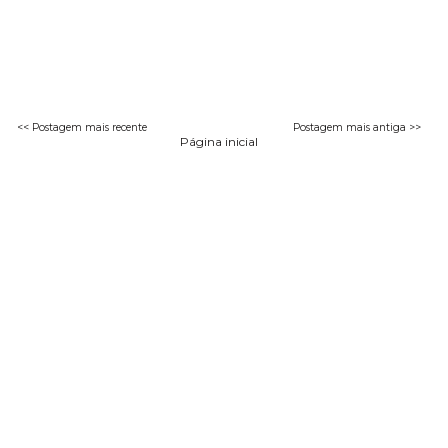
<< Postagem mais recente
Postagem mais antiga >>
Página inicial