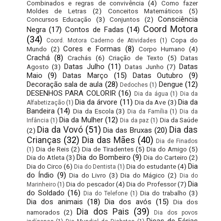
Combinados e regras de convivência
(4)
Como fazer
Moldes de Letras
(2)
Conceitos Matemáticos
(5)
Consciência
Concursos Educação
(3)
Conjuntos
(2)
Coord Motora
Negra
(17)
Contos de Fadas
(14)
(34)
Copa do
Coord. Motora Caderno de Atividades
(1)
Cores e Formas
(8)
Mundo
(2)
Corpo Humano
(4)
Crachá
(8)
Crachás
(6)
Criação de Texto
(5)
Datas
Datas Julho
(11)
Datas
Agosto
(3)
Datas Junho
(7)
Maio
(9)
Datas Março
(15)
Datas Outubro
(9)
Decoração sala de aula
(28)
Dengue
(12)
Dedoches
(1)
DESENHOS PARA COLORIR
(16)
Dia da água
(1)
Dia da
Dia da árvore
(11)
Dia da
Dia da Ave
(3)
Alfabetização
(1)
Bandeira
(14)
Dia da Escola
(3)
Dia da Família
(1)
Dia da
Dia da Mulher
(12)
Dia da Saúde
Infância
(1)
Dia da paz
(1)
Dia da Vovó
(51)
Dia das
Dia das Bruxas
(20)
(2)
Crianças
(32)
Dia das Mães
(40)
Dia de Finados
Dia de Reis
(2)
Dia de Tiradentes
(5)
Dia do Amigo
(5)
(1)
Dia do Bombeiro
(9)
Dia do Atleta
(3)
Dia do Carteiro
(2)
Dia
Dia do Circo
(6)
Dia do estudante
(4)
Dia do Dentista
(1)
do Índio
(9)
Dia do Livro
(3)
Dia do Mágico
(2)
Dia do
Dia
Dia do pescador
(4)
Dia do Professor
(7)
Marinheiro
(1)
do Soldado
(16)
Dia do trabalho
(3)
Dia do Telefone
(1)
Dia dos animais
(18)
Dia dos avós
(15)
Dia dos
Dia dos Pais
(39)
namorados
(2)
Dia dos povos
Dicas de Férias