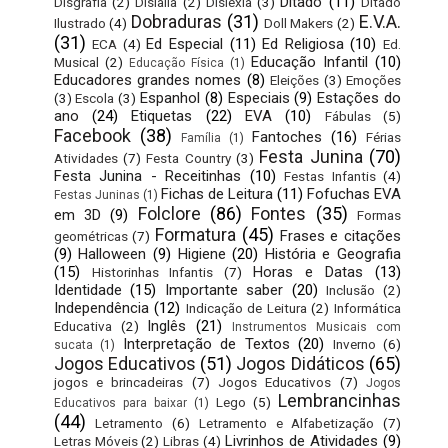
Ditado
(11)
Disgrafia
(2)
Dislalia
(2)
Dislexia
(3)
Ditado
Dobraduras
(31)
E.V.A.
Ilustrado
(4)
Doll Makers
(2)
(31)
Ed Especial
(11)
Ed Religiosa
(10)
ECA
(4)
Ed.
Educação Infantil
(10)
Musical
(2)
Educação Física
(1)
Educadores grandes nomes
(8)
Eleições
(3)
Emoções
Espanhol
(8)
Especiais
(9)
Estações do
(3)
Escola
(3)
ano
(24)
Etiquetas
(22)
EVA
(10)
Fábulas
(5)
Facebook
(38)
Fantoches
(16)
Férias
Família
(1)
Festa Junina
(70)
Atividades
(7)
Festa Country
(3)
Festa Junina - Receitinhas
(10)
Festas Infantis
(4)
Fichas de Leitura
(11)
Fofuchas EVA
Festas Juninas
(1)
Folclore
(86)
Fontes
(35)
em 3D
(9)
Formas
Formatura
(45)
Frases e citações
geométricas
(7)
(9)
Halloween
(9)
Higiene
(20)
História e Geografia
(15)
Horas e Datas
(13)
Historinhas Infantis
(7)
Identidade
(15)
Importante saber
(20)
Inclusão
(2)
Independência
(12)
Indicação de Leitura
(2)
Informática
Inglês
(21)
Educativa
(2)
Instrumentos Musicais com
Interpretação de Textos
(20)
Inverno
(6)
sucata
(1)
Jogos Educativos
(51)
Jogos Didáticos
(65)
jogos e brincadeiras
(7)
Jogos Educativos
(7)
Jogos
Lembrancinhas
Lego
(5)
Educativos para baixar
(1)
(44)
Letramento
(6)
Letramento e Alfabetização
(7)
Livrinhos de Atividades
(9)
Letras Móveis
(2)
Libras
(4)