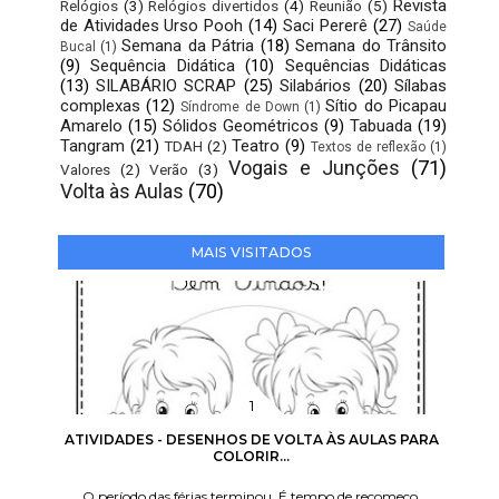
Revista
Relógios
(3)
Relógios divertidos
(4)
Reunião
(5)
de Atividades Urso Pooh
(14)
Saci Pererê
(27)
Saúde
Semana da Pátria
(18)
Semana do Trânsito
Bucal
(1)
(9)
Sequência Didática
(10)
Sequências Didáticas
(13)
SILABÁRIO SCRAP
(25)
Silabários
(20)
Sílabas
complexas
(12)
Sítio do Picapau
Síndrome de Down
(1)
Amarelo
(15)
Sólidos Geométricos
(9)
Tabuada
(19)
Tangram
(21)
Teatro
(9)
TDAH
(2)
Textos de reflexão
(1)
Vogais e Junções
(71)
Valores
(2)
Verão
(3)
Volta às Aulas
(70)
MAIS VISITADOS
ATIVIDADES - DESENHOS DE VOLTA ÀS AULAS PARA
COLORIR...
O período das férias terminou. É tempo de recomeço,