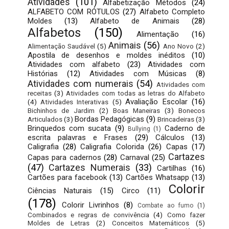
Atividades
(101)
Alfabetização Métodos
(24)
ALFABETO COM RÓTULOS
(27)
Alfabeto Completo
Moldes
(13)
Alfabeto de Animais
(28)
Alfabetos
(150)
Alimentação
(16)
Animais
(56)
Alimentação Saudável
(5)
Ano Novo
(2)
Apostila de desenhos e moldes inéditos
(10)
Atividades com alfabeto
(23)
Atividades com
Histórias
(12)
Atividades com Músicas
(8)
Atividades com numerais
(54)
Atividades com
receitas
(3)
Atividades com todas as letras do Alfabeto
Avaliação Escolar
(16)
(4)
Atividades Interativas
(5)
Bichinhos de Jardim
(2)
Boas Maneiras
(3)
Bonecos
Bordas Pedagógicas
(9)
Articulados
(3)
Brincadeiras
(3)
Brinquedos com sucata
(9)
Caderno de
Bullying
(1)
escrita palavras e Frases
(29)
Cálculos
(13)
Caligrafia
(28)
Caligrafia Colorida
(26)
Capas
(17)
Cartazes
Capas para cadernos
(28)
Carnaval
(25)
(47)
Cartazes Numerais
(33)
Cartilhas
(16)
Cartões para facebook
(13)
Cartões Whatsapp
(13)
Colorir
Ciências Naturais
(15)
Circo
(11)
(178)
Colorir Livrinhos
(8)
Combate ao fumo
(1)
Combinados e regras de convivência
(4)
Como fazer
Moldes de Letras
(2)
Conceitos Matemáticos
(5)