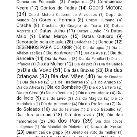
Consciência
Concursos Educação
(3)
Conjuntos
(2)
Coord Motora
Negra
(17)
Contos de Fadas
(14)
(34)
Copa do
Coord. Motora Caderno de Atividades
(1)
Cores e Formas
(8)
Mundo
(2)
Corpo Humano
(4)
Crachá
(8)
Crachás
(6)
Criação de Texto
(5)
Datas
Datas Julho
(11)
Datas
Agosto
(3)
Datas Junho
(7)
Maio
(9)
Datas Março
(15)
Datas Outubro
(9)
Decoração sala de aula
(28)
Dengue
(12)
Dedoches
(1)
DESENHOS PARA COLORIR
(16)
Dia da água
(1)
Dia da
Dia da árvore
(11)
Dia da
Dia da Ave
(3)
Alfabetização
(1)
Bandeira
(14)
Dia da Escola
(3)
Dia da Família
(1)
Dia da
Dia da Mulher
(12)
Dia da Saúde
Infância
(1)
Dia da paz
(1)
Dia da Vovó
(51)
Dia das
Dia das Bruxas
(20)
(2)
Crianças
(32)
Dia das Mães
(40)
Dia de Finados
Dia de Reis
(2)
Dia de Tiradentes
(5)
Dia do Amigo
(5)
(1)
Dia do Bombeiro
(9)
Dia do Atleta
(3)
Dia do Carteiro
(2)
Dia
Dia do Circo
(6)
Dia do estudante
(4)
Dia do Dentista
(1)
do Índio
(9)
Dia do Livro
(3)
Dia do Mágico
(2)
Dia do
Dia
Dia do pescador
(4)
Dia do Professor
(7)
Marinheiro
(1)
do Soldado
(16)
Dia do trabalho
(3)
Dia do Telefone
(1)
Dia dos animais
(18)
Dia dos avós
(15)
Dia dos
Dia dos Pais
(39)
namorados
(2)
Dia dos povos
Dicas de Férias
indígenas
(1)
Dia Mundial do Diabetes
(1)
(23)
Dinâmicas de grupo
(4)
Direito de voto da mulher
(1)