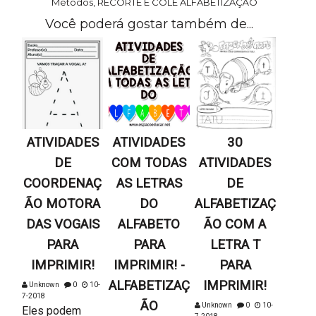
Métodos
,
RECORTE E COLE ALFABETIZAÇÃO
Você poderá gostar também de...
ATIVIDADES
ATIVIDADES
30
DE
COM TODAS
ATIVIDADES
COORDENAÇ
AS LETRAS
DE
ÃO MOTORA
DO
ALFABETIZAÇ
DAS VOGAIS
ALFABETO
ÃO COM A
PARA
PARA
LETRA T
IMPRIMIR!
IMPRIMIR! -
PARA
ALFABETIZAÇ
IMPRIMIR!
Unknown
0
10-
7-2018
ÃO
Unknown
0
10-
Eles podem