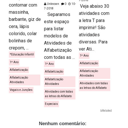
7-2018
contornar com
Unknown
0
10-
Veja abaixo 30
7-2018
massinha,
atividades com
Separamos
barbante, giz de
a letra T para
este espaço
cera, lápis
imprimir! São
para listar
colorido, colar
atividades
modelos de
bolinhas de
diversas. Para
Atividades de
crepom, ...
ver Ati...
Alfabetização
*Educação Infantil
1º Ano
com todas as ...
1º Ano
Alfabetização
1º Ano
Alfabetização
Alfabetização
Alfabetização
Atividades
Alfabetização
Alfabetização
Atividades
Atividades com todas
Atividades
as letras do Alfabeto
Vogais e Junções
Atividades com todas
as letras do Alfabeto
Especiais
bRelated
Nenhum comentário: