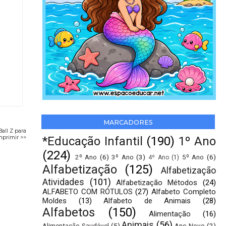
MARCADORES
all Z para
*Educação Infantil
(190)
1º Ano
imprimir >>
(224)
2º Ano
(6)
3º Ano
(3)
5º Ano
(6)
4º Ano
(1)
Alfabetização
(125)
Alfabetização
Atividades
(101)
Alfabetização Métodos
(24)
ALFABETO COM RÓTULOS
(27)
Alfabeto Completo
Moldes
(13)
Alfabeto de Animais
(28)
Alfabetos
(150)
Alimentação
(16)
Animais
(56)
Alimentação Saudável
(5)
Ano Novo
(2)