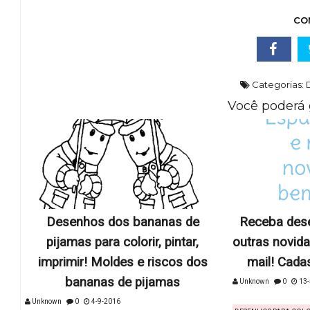
CO
Categorias:
Você poderá 
Desenhos dos bananas de
Receba dese
pijamas para colorir, pintar,
outras novida
imprimir! Moldes e riscos dos
mail! Cadas
bananas de pijamas
Unknown
0
13-
&n..
Unknown
0
4-9-2016