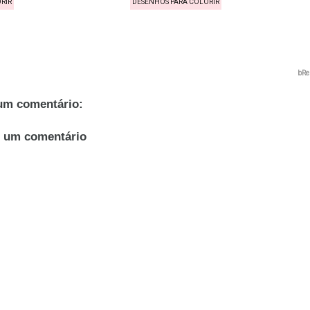
RIR
DESENHOS PARA COLORIR
bRe
m comentário:
r um comentário