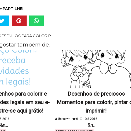
MPARTILHE!
DESENHOS PARA COLORIR
gostar também de...
nhos para colorir e
Desenhos de preciosos
des legais em seu e-
Momentos para colorir, pintar 
tre-se aqui grátis!
imprimir!
5-2016
Unknown
0
10-5-2016
.
&n...