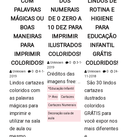
COM
DOS
LINDOS DE
PALAVRAS
NUMERAIS
ROTINA E
MÁGICAS OU
DE 0 ZERO A
HIGIENE
BOAS
10 DEZ PARA
PARA
MANEIRAS
IMPRIMIR
EDUCAÇÃO
PARA
ILUSTRADOS
INFANTIL
IMPRIMIR
COLORIDOS!
GRÁTIS
COLORIDOS!
COLORIDOS!
Unknown
0
3-1-
2019
Unknown
0
4-1-
Unknown
0
24-
Créditos das
2019
11-2018
imagens free: ...
Lindos cartazes
São 30 lindos
*Educação Infantil
coloridos com
cartazes
as palavras
1º Ano
Cartazes
ilustrados
mágicas para
coloridos
Cartazes Numerais
imprimir e
GRÁTIS para
Decoração sala de
aula
utilizar na sala
você expor nos
de aula ou
mais diferentes
mesmo...
e...