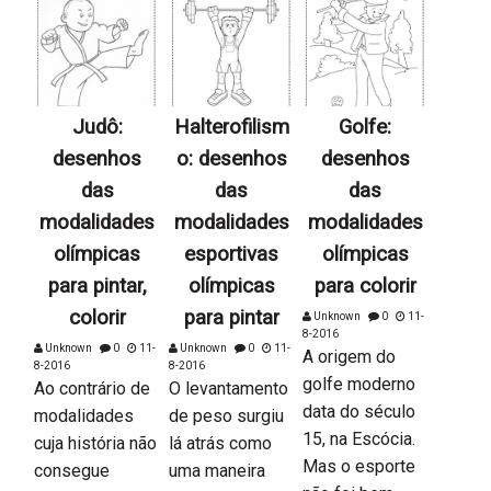
Judô:
Halterofilism
Golfe:
desenhos
o: desenhos
desenhos
das
das
das
modalidades
modalidades
modalidades
olímpicas
esportivas
olímpicas
para pintar,
olímpicas
para colorir
colorir
para pintar
Unknown
0
11-
8-2016
Unknown
0
11-
Unknown
0
11-
A origem do
8-2016
8-2016
golfe moderno
Ao contrário de
O levantamento
data do século
modalidades
de peso surgiu
15, na Escócia.
cuja história não
lá atrás como
Mas o esporte
consegue
uma maneira