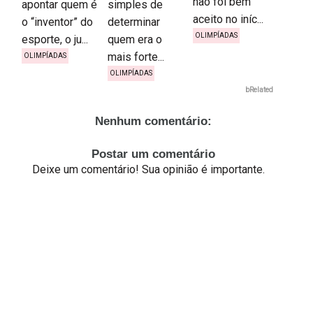
não foi bem
apontar quem é
simples de
aceito no iníc...
o “inventor” do
determinar
OLIMPÍADAS
esporte, o ju...
quem era o
mais forte...
OLIMPÍADAS
OLIMPÍADAS
bRelated
Nenhum comentário:
Postar um comentário
Deixe um comentário! Sua opinião é importante.