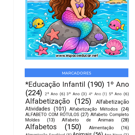
MARCADORES
*Educação Infantil
(190)
1º Ano
(224)
2º Ano
(6)
3º Ano
(3)
5º Ano
(6)
4º Ano
(1)
Alfabetização
(125)
Alfabetização
Atividades
(101)
Alfabetização Métodos
(24)
ALFABETO COM RÓTULOS
(27)
Alfabeto Completo
Moldes
(13)
Alfabeto de Animais
(28)
Alfabetos
(150)
Alimentação
(16)
Animais
(56)
Alimentação Saudável
(5)
Ano Novo
(2)