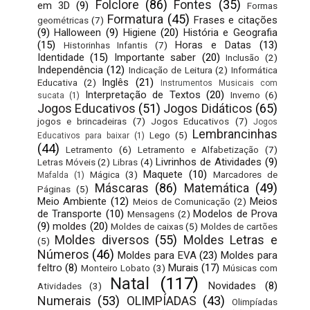
Folclore
(86)
Fontes
(35)
em 3D
(9)
Formas
Formatura
(45)
Frases e citações
geométricas
(7)
(9)
Halloween
(9)
Higiene
(20)
História e Geografia
(15)
Horas e Datas
(13)
Historinhas Infantis
(7)
Identidade
(15)
Importante saber
(20)
Inclusão
(2)
Independência
(12)
Indicação de Leitura
(2)
Informática
Inglês
(21)
Educativa
(2)
Instrumentos Musicais com
Interpretação de Textos
(20)
Inverno
(6)
sucata
(1)
Jogos Educativos
(51)
Jogos Didáticos
(65)
jogos e brincadeiras
(7)
Jogos Educativos
(7)
Jogos
Lembrancinhas
Lego
(5)
Educativos para baixar
(1)
(44)
Letramento
(6)
Letramento e Alfabetização
(7)
Livrinhos de Atividades
(9)
Letras Móveis
(2)
Libras
(4)
Maquete
(10)
Mágica
(3)
Marcadores de
Mafalda
(1)
Máscaras
(86)
Matemática
(49)
Páginas
(5)
Meio Ambiente
(12)
Meios
Meios de Comunicação
(2)
de Transporte
(10)
Modelos de Prova
Mensagens
(2)
(9)
moldes
(20)
Moldes de caixas
(5)
Moldes de cartões
Moldes diversos
(55)
Moldes Letras e
(5)
Números
(46)
Moldes para EVA
(23)
Moldes para
feltro
(8)
Murais
(17)
Monteiro Lobato
(3)
Músicas com
Natal
(117)
Novidades
(8)
Atividades
(3)
Numerais
(53)
OLIMPÍADAS
(43)
Olimpíadas