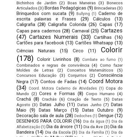
Bichinhos de Jardim
(2)
Boas Maneiras
(3)
Bonecos
Bordas Pedagógicas
(9)
Articulados
(3)
Brincadeiras
(3)
Brinquedos com sucata
(9)
Caderno de
Bullying
(1)
escrita palavras e Frases
(29)
Cálculos
(13)
Caligrafia
(28)
Caligrafia Colorida
(26)
Capas
(17)
Cartazes
Capas para cadernos
(28)
Carnaval
(25)
(47)
Cartazes Numerais
(33)
Cartilhas
(16)
Cartões para facebook
(13)
Cartões Whatsapp
(13)
Colorir
Ciências Naturais
(15)
Circo
(11)
(178)
Colorir Livrinhos
(8)
Combate ao fumo
(1)
Combinados e regras de convivência
(4)
Como fazer
Moldes de Letras
(2)
Conceitos Matemáticos
(5)
Consciência
Concursos Educação
(3)
Conjuntos
(2)
Coord Motora
Negra
(17)
Contos de Fadas
(14)
(34)
Copa do
Coord. Motora Caderno de Atividades
(1)
Cores e Formas
(8)
Mundo
(2)
Corpo Humano
(4)
Crachá
(8)
Crachás
(6)
Criação de Texto
(5)
Datas
Datas Julho
(11)
Datas
Agosto
(3)
Datas Junho
(7)
Maio
(9)
Datas Março
(15)
Datas Outubro
(9)
Decoração sala de aula
(28)
Dengue
(12)
Dedoches
(1)
DESENHOS PARA COLORIR
(16)
Dia da água
(1)
Dia da
Dia da árvore
(11)
Dia da
Dia da Ave
(3)
Alfabetização
(1)
Bandeira
(14)
Dia da Escola
(3)
Dia da Família
(1)
Dia da