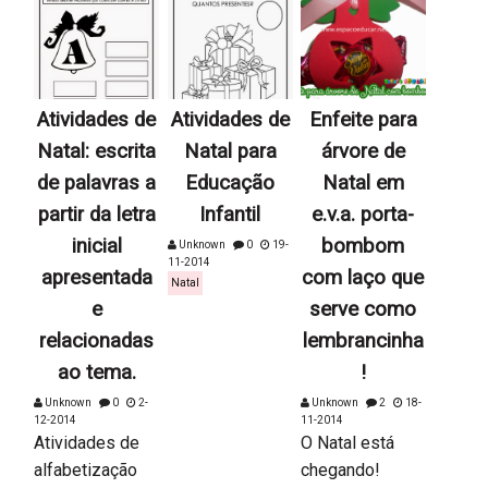
Atividades de
Atividades de
Enfeite para
Natal: escrita
Natal para
árvore de
de palavras a
Educação
Natal em
partir da letra
Infantil
e.v.a. porta-
inicial
bombom
Unknown
0
19-
11-2014
apresentada
com laço que
Natal
e
serve como
relacionadas
lembrancinha
ao tema.
!
Unknown
0
2-
Unknown
2
18-
12-2014
11-2014
Atividades de
O Natal está
alfabetização
chegando!