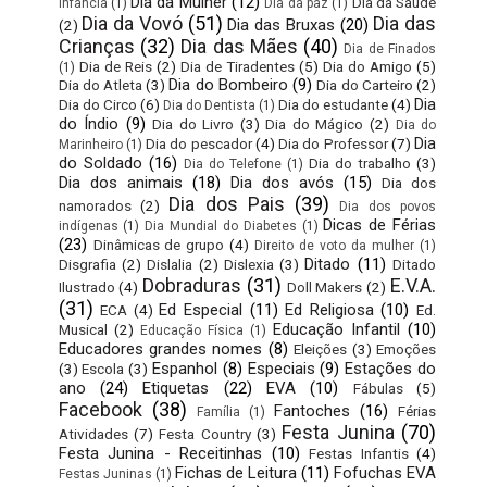
Dia da Mulher
(12)
Dia da Saúde
Infância
(1)
Dia da paz
(1)
Dia da Vovó
(51)
Dia das
Dia das Bruxas
(20)
(2)
Crianças
(32)
Dia das Mães
(40)
Dia de Finados
Dia de Reis
(2)
Dia de Tiradentes
(5)
Dia do Amigo
(5)
(1)
Dia do Bombeiro
(9)
Dia do Atleta
(3)
Dia do Carteiro
(2)
Dia
Dia do Circo
(6)
Dia do estudante
(4)
Dia do Dentista
(1)
do Índio
(9)
Dia do Livro
(3)
Dia do Mágico
(2)
Dia do
Dia
Dia do pescador
(4)
Dia do Professor
(7)
Marinheiro
(1)
do Soldado
(16)
Dia do trabalho
(3)
Dia do Telefone
(1)
Dia dos animais
(18)
Dia dos avós
(15)
Dia dos
Dia dos Pais
(39)
namorados
(2)
Dia dos povos
Dicas de Férias
indígenas
(1)
Dia Mundial do Diabetes
(1)
(23)
Dinâmicas de grupo
(4)
Direito de voto da mulher
(1)
Ditado
(11)
Disgrafia
(2)
Dislalia
(2)
Dislexia
(3)
Ditado
Dobraduras
(31)
E.V.A.
Ilustrado
(4)
Doll Makers
(2)
(31)
Ed Especial
(11)
Ed Religiosa
(10)
ECA
(4)
Ed.
Educação Infantil
(10)
Musical
(2)
Educação Física
(1)
Educadores grandes nomes
(8)
Eleições
(3)
Emoções
Espanhol
(8)
Especiais
(9)
Estações do
(3)
Escola
(3)
ano
(24)
Etiquetas
(22)
EVA
(10)
Fábulas
(5)
Facebook
(38)
Fantoches
(16)
Férias
Família
(1)
Festa Junina
(70)
Atividades
(7)
Festa Country
(3)
Festa Junina - Receitinhas
(10)
Festas Infantis
(4)
Fichas de Leitura
(11)
Fofuchas EVA
Festas Juninas
(1)