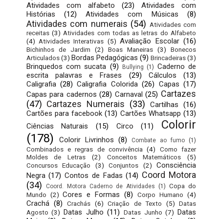
Atividades com alfabeto
(23)
Atividades com
Histórias
(12)
Atividades com Músicas
(8)
Atividades com numerais
(54)
Atividades com
receitas
(3)
Atividades com todas as letras do Alfabeto
Avaliação Escolar
(16)
(4)
Atividades Interativas
(5)
Bichinhos de Jardim
(2)
Boas Maneiras
(3)
Bonecos
Bordas Pedagógicas
(9)
Articulados
(3)
Brincadeiras
(3)
Brinquedos com sucata
(9)
Caderno de
Bullying
(1)
escrita palavras e Frases
(29)
Cálculos
(13)
Caligrafia
(28)
Caligrafia Colorida
(26)
Capas
(17)
Cartazes
Capas para cadernos
(28)
Carnaval
(25)
(47)
Cartazes Numerais
(33)
Cartilhas
(16)
Cartões para facebook
(13)
Cartões Whatsapp
(13)
Colorir
Ciências Naturais
(15)
Circo
(11)
(178)
Colorir Livrinhos
(8)
Combate ao fumo
(1)
Combinados e regras de convivência
(4)
Como fazer
Moldes de Letras
(2)
Conceitos Matemáticos
(5)
Consciência
Concursos Educação
(3)
Conjuntos
(2)
Coord Motora
Negra
(17)
Contos de Fadas
(14)
(34)
Copa do
Coord. Motora Caderno de Atividades
(1)
Cores e Formas
(8)
Mundo
(2)
Corpo Humano
(4)
Crachá
(8)
Crachás
(6)
Criação de Texto
(5)
Datas
Datas Julho
(11)
Datas
Agosto
(3)
Datas Junho
(7)