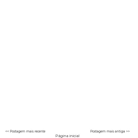
<< Postagem mais recente
Postagem mais antiga >>
Página inicial