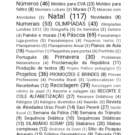
Números
(46)
Moldes para EVA
(23)
Moldes para
feltro
(8)
Murais
(17)
Monteiro Lobato
(3)
Músicas com
Natal
(117)
Novidades
(8)
Atividades
(3)
Numerais
(53)
OLIMPÍADAS
(43)
Olimpíadas
Londres 2012
(5)
Ortografia
(5)
Os Sentidos
(3)
Outono
Páscoa
(69)
Painéis e murais
(14)
(4)
Passatempo
Liga-pontos
(5)
Passatempos
(4)
Pequenos textos
(1)
Planos de Aula
Planejamento
(5)
Planejamento Anual
(3)
(18)
Plaquinhas para portas
(6)
Portfolio
(2)
Plaquinhas
(1)
Primavera
(30)
Português
(8)
Problemas
Proclamação da República
(11)
Matemáticos
(4)
Produção de textos
(8)
Projeto Político pedagógico
(1)
Projetos
(36)
PROMOÇÕES E BRINDES
(8)
Provas
Professores
(4)
Provinha Brasil
(3)
Quebra-cabeças
(1)
Reciclagem
(39)
Receitinhas
(12)
Reciclagem com
RECORTE E
Recorte e colagem
(6)
rolinho de papel
(1)
COLE ALFABETIZAÇÃO
(27)
Recursos Didáticos
(4)
Revista
Relógios
(3)
Relógios divertidos
(4)
Reunião
(5)
de Atividades Urso Pooh
(14)
Saci Pererê
(27)
Saúde
Semana da Pátria
(18)
Semana do Trânsito
Bucal
(1)
(9)
Sequência Didática
(10)
Sequências Didáticas
(13)
SILABÁRIO SCRAP
(25)
Silabários
(20)
Sílabas
complexas
(12)
Sítio do Picapau
Síndrome de Down
(1)
Amarelo
(15)
Sólidos Geométricos
(9)
Tabuada
(19)