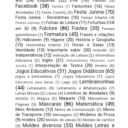
ano
(24)
Etiquetas
(22)
EVA
(10)
Fábulas
(5)
Facebook
(38)
Fantoches
(16)
Férias
Família
(1)
Festa Junina
(70)
Atividades
(7)
Festa Country
(3)
Festa Junina - Receitinhas
(10)
Festas Infantis
(4)
Fichas de Leitura
(11)
Fofuchas EVA
Festas Juninas
(1)
Folclore
(86)
Fontes
(35)
em 3D
(9)
Formas
Formatura
(45)
Frases e citações
geométricas
(7)
(9)
Halloween
(9)
Higiene
(20)
História e Geografia
(15)
Horas e Datas
(13)
Historinhas Infantis
(7)
Identidade
(15)
Importante saber
(20)
Inclusão
(2)
Independência
(12)
Indicação de Leitura
(2)
Informática
Inglês
(21)
Educativa
(2)
Instrumentos Musicais com
Interpretação de Textos
(20)
Inverno
(6)
sucata
(1)
Jogos Educativos
(51)
Jogos Didáticos
(65)
jogos e brincadeiras
(7)
Jogos Educativos
(7)
Jogos
Lembrancinhas
Lego
(5)
Educativos para baixar
(1)
(44)
Letramento
(6)
Letramento e Alfabetização
(7)
Livrinhos de Atividades
(9)
Letras Móveis
(2)
Libras
(4)
Maquete
(10)
Mágica
(3)
Marcadores de
Mafalda
(1)
Máscaras
(86)
Matemática
(49)
Páginas
(5)
Meio Ambiente
(12)
Meios
Meios de Comunicação
(2)
de Transporte
(10)
Modelos de Prova
Mensagens
(2)
(9)
moldes
(20)
Moldes de caixas
(5)
Moldes de cartões
Moldes diversos
(55)
Moldes Letras e
(5)