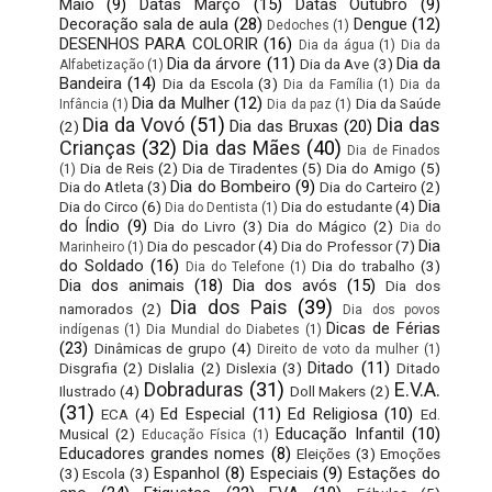
Maio
(9)
Datas Março
(15)
Datas Outubro
(9)
Decoração sala de aula
(28)
Dengue
(12)
Dedoches
(1)
DESENHOS PARA COLORIR
(16)
Dia da água
(1)
Dia da
Dia da árvore
(11)
Dia da
Dia da Ave
(3)
Alfabetização
(1)
Bandeira
(14)
Dia da Escola
(3)
Dia da Família
(1)
Dia da
Dia da Mulher
(12)
Dia da Saúde
Infância
(1)
Dia da paz
(1)
Dia da Vovó
(51)
Dia das
Dia das Bruxas
(20)
(2)
Crianças
(32)
Dia das Mães
(40)
Dia de Finados
Dia de Reis
(2)
Dia de Tiradentes
(5)
Dia do Amigo
(5)
(1)
Dia do Bombeiro
(9)
Dia do Atleta
(3)
Dia do Carteiro
(2)
Dia
Dia do Circo
(6)
Dia do estudante
(4)
Dia do Dentista
(1)
do Índio
(9)
Dia do Livro
(3)
Dia do Mágico
(2)
Dia do
Dia
Dia do pescador
(4)
Dia do Professor
(7)
Marinheiro
(1)
do Soldado
(16)
Dia do trabalho
(3)
Dia do Telefone
(1)
Dia dos animais
(18)
Dia dos avós
(15)
Dia dos
Dia dos Pais
(39)
namorados
(2)
Dia dos povos
Dicas de Férias
indígenas
(1)
Dia Mundial do Diabetes
(1)
(23)
Dinâmicas de grupo
(4)
Direito de voto da mulher
(1)
Ditado
(11)
Disgrafia
(2)
Dislalia
(2)
Dislexia
(3)
Ditado
Dobraduras
(31)
E.V.A.
Ilustrado
(4)
Doll Makers
(2)
(31)
Ed Especial
(11)
Ed Religiosa
(10)
ECA
(4)
Ed.
Educação Infantil
(10)
Musical
(2)
Educação Física
(1)
Educadores grandes nomes
(8)
Eleições
(3)
Emoções
Espanhol
(8)
Especiais
(9)
Estações do
(3)
Escola
(3)