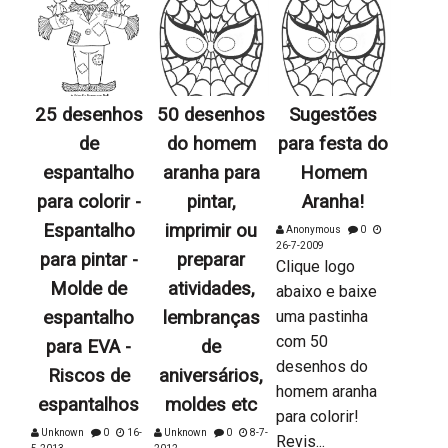
25 desenhos
50 desenhos
Sugestões
de
do homem
para festa do
espantalho
aranha para
Homem
para colorir -
pintar,
Aranha!
Espantalho
imprimir ou
Anonymous
0
26-7-2009
para pintar -
preparar
Clique logo
Molde de
atividades,
abaixo e baixe
espantalho
lembranças
uma pastinha
com 50
para EVA -
de
desenhos do
Riscos de
aniversários,
homem aranha
espantalhos
moldes etc
para colorir!
Unknown
0
16-
Unknown
0
8-7-
Revis...