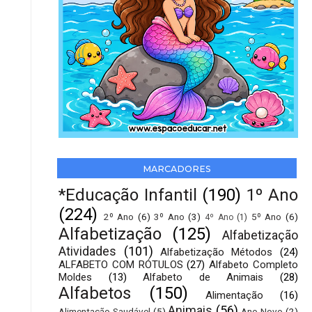
MARCADORES
*Educação Infantil
(190)
1º Ano
(224)
2º Ano
(6)
3º Ano
(3)
5º Ano
(6)
4º Ano
(1)
Alfabetização
(125)
Alfabetização
Atividades
(101)
Alfabetização Métodos
(24)
ALFABETO COM RÓTULOS
(27)
Alfabeto Completo
Moldes
(13)
Alfabeto de Animais
(28)
Alfabetos
(150)
Alimentação
(16)
Animais
(56)
Alimentação Saudável
(5)
Ano Novo
(2)