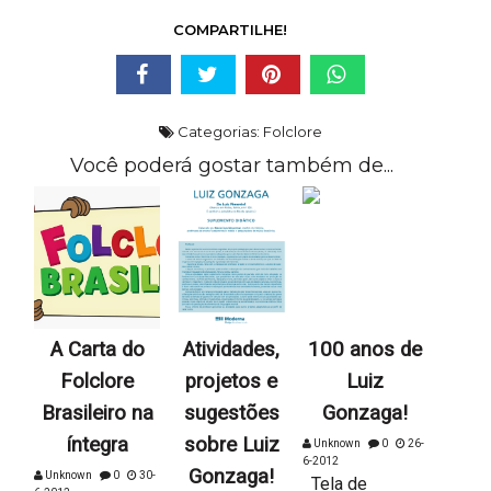
COMPARTILHE!
Categorias:
Folclore
Você poderá gostar também de...
A Carta do
Atividades,
100 anos de
Folclore
projetos e
Luiz
Brasileiro na
sugestões
Gonzaga!
íntegra
sobre Luiz
Unknown
0
26-
6-2012
Gonzaga!
Unknown
0
30-
Tela de