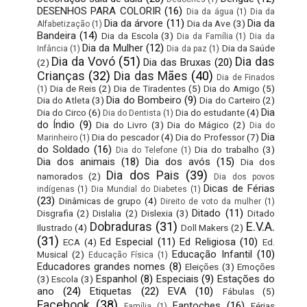
DESENHOS PARA COLORIR
(16)
Dia da água
(1)
Dia da
Dia da árvore
(11)
Dia da
Dia da Ave
(3)
Alfabetização
(1)
Bandeira
(14)
Dia da Escola
(3)
Dia da Família
(1)
Dia da
Dia da Mulher
(12)
Dia da Saúde
Infância
(1)
Dia da paz
(1)
Dia da Vovó
(51)
Dia das
Dia das Bruxas
(20)
(2)
Crianças
(32)
Dia das Mães
(40)
Dia de Finados
Dia de Reis
(2)
Dia de Tiradentes
(5)
Dia do Amigo
(5)
(1)
Dia do Bombeiro
(9)
Dia do Atleta
(3)
Dia do Carteiro
(2)
Dia
Dia do Circo
(6)
Dia do estudante
(4)
Dia do Dentista
(1)
do Índio
(9)
Dia do Livro
(3)
Dia do Mágico
(2)
Dia do
Dia
Dia do pescador
(4)
Dia do Professor
(7)
Marinheiro
(1)
do Soldado
(16)
Dia do trabalho
(3)
Dia do Telefone
(1)
Dia dos animais
(18)
Dia dos avós
(15)
Dia dos
Dia dos Pais
(39)
namorados
(2)
Dia dos povos
Dicas de Férias
indígenas
(1)
Dia Mundial do Diabetes
(1)
(23)
Dinâmicas de grupo
(4)
Direito de voto da mulher
(1)
Ditado
(11)
Disgrafia
(2)
Dislalia
(2)
Dislexia
(3)
Ditado
Dobraduras
(31)
E.V.A.
Ilustrado
(4)
Doll Makers
(2)
(31)
Ed Especial
(11)
Ed Religiosa
(10)
ECA
(4)
Ed.
Educação Infantil
(10)
Musical
(2)
Educação Física
(1)
Educadores grandes nomes
(8)
Eleições
(3)
Emoções
Espanhol
(8)
Especiais
(9)
Estações do
(3)
Escola
(3)
ano
(24)
Etiquetas
(22)
EVA
(10)
Fábulas
(5)
Facebook
(38)
Fantoches
(16)
Férias
Família
(1)