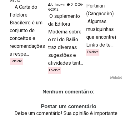
6-2012
Unknown
0
26-
Portinari
A Carta do
6-2012
(Cangaceiro)
Folclore
O suplemento
Algumas
Brasileiro é um
da Editora
musiquinhas
conjunto de
Moderna sobre
que encontrei
conceitos e
o rei do Baião
Links de te...
recomendações
traz diversas
Folclore
a respe...
sugestões e
Folclore
atividades tant...
Folclore
bRelated
Nenhum comentário:
Postar um comentário
Deixe um comentário! Sua opinião é importante.