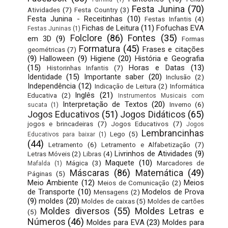
Festa Junina
(70)
Atividades
(7)
Festa Country
(3)
Festa Junina - Receitinhas
(10)
Festas Infantis
(4)
Fichas de Leitura
(11)
Fofuchas EVA
Festas Juninas
(1)
Folclore
(86)
Fontes
(35)
em 3D
(9)
Formas
Formatura
(45)
Frases e citações
geométricas
(7)
(9)
Halloween
(9)
Higiene
(20)
História e Geografia
(15)
Horas e Datas
(13)
Historinhas Infantis
(7)
Identidade
(15)
Importante saber
(20)
Inclusão
(2)
Independência
(12)
Indicação de Leitura
(2)
Informática
Inglês
(21)
Educativa
(2)
Instrumentos Musicais com
Interpretação de Textos
(20)
Inverno
(6)
sucata
(1)
Jogos Educativos
(51)
Jogos Didáticos
(65)
jogos e brincadeiras
(7)
Jogos Educativos
(7)
Jogos
Lembrancinhas
Lego
(5)
Educativos para baixar
(1)
(44)
Letramento
(6)
Letramento e Alfabetização
(7)
Livrinhos de Atividades
(9)
Letras Móveis
(2)
Libras
(4)
Maquete
(10)
Mágica
(3)
Marcadores de
Mafalda
(1)
Máscaras
(86)
Matemática
(49)
Páginas
(5)
Meio Ambiente
(12)
Meios
Meios de Comunicação
(2)
de Transporte
(10)
Modelos de Prova
Mensagens
(2)
(9)
moldes
(20)
Moldes de caixas
(5)
Moldes de cartões
Moldes diversos
(55)
Moldes Letras e
(5)
Números
(46)
Moldes para EVA
(23)
Moldes para