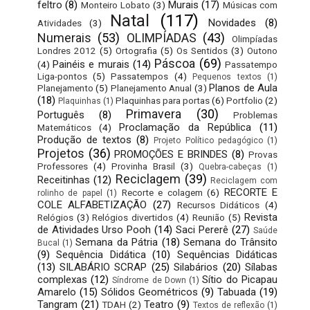
feltro
(8)
Murais
(17)
Monteiro Lobato
(3)
Músicas com
Natal
(117)
Novidades
(8)
Atividades
(3)
Numerais
(53)
OLIMPÍADAS
(43)
Olimpíadas
Londres 2012
(5)
Ortografia
(5)
Os Sentidos
(3)
Outono
Páscoa
(69)
Painéis e murais
(14)
(4)
Passatempo
Liga-pontos
(5)
Passatempos
(4)
Pequenos textos
(1)
Planos de Aula
Planejamento
(5)
Planejamento Anual
(3)
(18)
Plaquinhas para portas
(6)
Portfolio
(2)
Plaquinhas
(1)
Primavera
(30)
Português
(8)
Problemas
Proclamação da República
(11)
Matemáticos
(4)
Produção de textos
(8)
Projeto Político pedagógico
(1)
Projetos
(36)
PROMOÇÕES E BRINDES
(8)
Provas
Professores
(4)
Provinha Brasil
(3)
Quebra-cabeças
(1)
Reciclagem
(39)
Receitinhas
(12)
Reciclagem com
RECORTE E
Recorte e colagem
(6)
rolinho de papel
(1)
COLE ALFABETIZAÇÃO
(27)
Recursos Didáticos
(4)
Revista
Relógios
(3)
Relógios divertidos
(4)
Reunião
(5)
de Atividades Urso Pooh
(14)
Saci Pererê
(27)
Saúde
Semana da Pátria
(18)
Semana do Trânsito
Bucal
(1)
(9)
Sequência Didática
(10)
Sequências Didáticas
(13)
SILABÁRIO SCRAP
(25)
Silabários
(20)
Sílabas
complexas
(12)
Sítio do Picapau
Síndrome de Down
(1)
Amarelo
(15)
Sólidos Geométricos
(9)
Tabuada
(19)
Tangram
(21)
Teatro
(9)
TDAH
(2)
Textos de reflexão
(1)