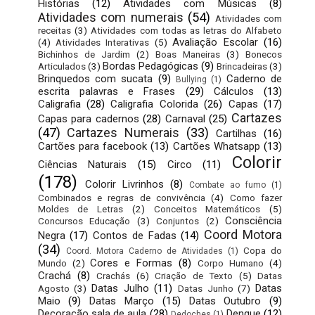
Histórias
(12)
Atividades com Músicas
(8)
Atividades com numerais
(54)
Atividades com
receitas
(3)
Atividades com todas as letras do Alfabeto
Avaliação Escolar
(16)
(4)
Atividades Interativas
(5)
Bichinhos de Jardim
(2)
Boas Maneiras
(3)
Bonecos
Bordas Pedagógicas
(9)
Articulados
(3)
Brincadeiras
(3)
Brinquedos com sucata
(9)
Caderno de
Bullying
(1)
escrita palavras e Frases
(29)
Cálculos
(13)
Caligrafia
(28)
Caligrafia Colorida
(26)
Capas
(17)
Cartazes
Capas para cadernos
(28)
Carnaval
(25)
(47)
Cartazes Numerais
(33)
Cartilhas
(16)
Cartões para facebook
(13)
Cartões Whatsapp
(13)
Colorir
Ciências Naturais
(15)
Circo
(11)
(178)
Colorir Livrinhos
(8)
Combate ao fumo
(1)
Combinados e regras de convivência
(4)
Como fazer
Moldes de Letras
(2)
Conceitos Matemáticos
(5)
Consciência
Concursos Educação
(3)
Conjuntos
(2)
Coord Motora
Negra
(17)
Contos de Fadas
(14)
(34)
Copa do
Coord. Motora Caderno de Atividades
(1)
Cores e Formas
(8)
Mundo
(2)
Corpo Humano
(4)
Crachá
(8)
Crachás
(6)
Criação de Texto
(5)
Datas
Datas Julho
(11)
Datas
Agosto
(3)
Datas Junho
(7)
Maio
(9)
Datas Março
(15)
Datas Outubro
(9)
Decoração sala de aula
(28)
Dengue
(12)
Dedoches
(1)