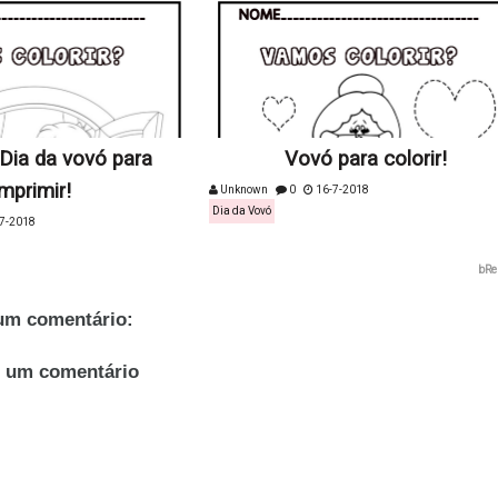
 Dia da vovó para
Vovó para colorir!
imprimir!
Unknown
0
16-7-2018
Dia da Vovó
7-2018
bRe
m comentário:
r um comentário