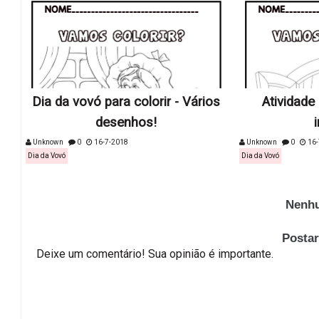
Dia da vovó para colorir - Vários
Atividade
desenhos!
Unknown
0
16-7-2018
Unknown
0
16-
Dia da Vovó
Dia da Vovó
Nenhu
Posta
Deixe um comentário! Sua opinião é importante.