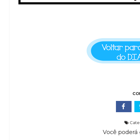
CO
Cate
Você poderá 