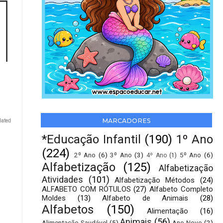
MARCADORES
lated
*Educação Infantil
(190)
1º Ano
(224)
2º Ano
(6)
3º Ano
(3)
5º Ano
(6)
4º Ano
(1)
Alfabetização
(125)
Alfabetização
Atividades
(101)
Alfabetização Métodos
(24)
ALFABETO COM RÓTULOS
(27)
Alfabeto Completo
Moldes
(13)
Alfabeto de Animais
(28)
Alfabetos
(150)
Alimentação
(16)
Animais
(56)
Alimentação Saudável
(5)
Ano Novo
(2)