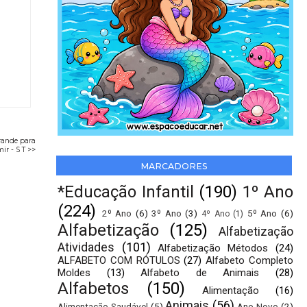
rande para
ir - S T >>
MARCADORES
*Educação Infantil
(190)
1º Ano
(224)
2º Ano
(6)
3º Ano
(3)
5º Ano
(6)
4º Ano
(1)
Alfabetização
(125)
Alfabetização
Atividades
(101)
Alfabetização Métodos
(24)
ALFABETO COM RÓTULOS
(27)
Alfabeto Completo
Moldes
(13)
Alfabeto de Animais
(28)
Alfabetos
(150)
Alimentação
(16)
Animais
(56)
Alimentação Saudável
(5)
Ano Novo
(2)