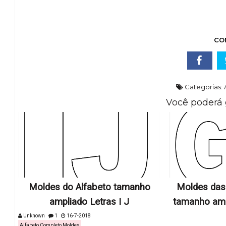
CO
Categorias:
Você poderá 
Moldes do Alfabeto tamanho
Moldes das 
ampliado Letras I J
tamanho ampl
Unknown
1
16-7-2018
Alfabeto Completo Moldes