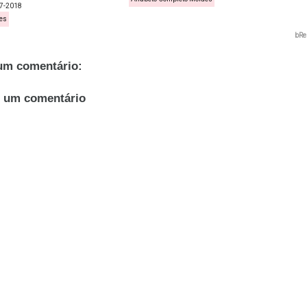
7-2018
es
bRe
m comentário:
r um comentário