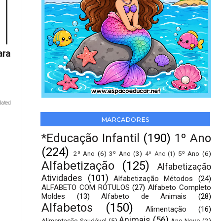
ara
lated
MARCADORES
*Educação Infantil
(190)
1º Ano
(224)
2º Ano
(6)
3º Ano
(3)
5º Ano
(6)
4º Ano
(1)
Alfabetização
(125)
Alfabetização
Atividades
(101)
Alfabetização Métodos
(24)
ALFABETO COM RÓTULOS
(27)
Alfabeto Completo
Moldes
(13)
Alfabeto de Animais
(28)
Alfabetos
(150)
Alimentação
(16)
Animais
(56)
Alimentação Saudável
(5)
Ano Novo
(2)