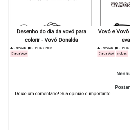
Desenho do dia da vovó para
Vovó e Vovô 
colorir - Vovó Donalda
eva
Unknown
0
16-7-2018
Unknown
0
16-
Dia da Vovó
Dia da Vovó
moldes
Nenhu
Posta
Deixe um comentário! Sua opinião é importante.