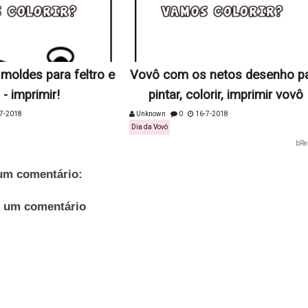
moldes para feltro e
Vovô com os netos desenho p
 - imprimir!
pintar, colorir, imprimir vovô
7-2018
Unknown
0
16-7-2018
Dia da Vovó
bRe
m comentário:
r um comentário