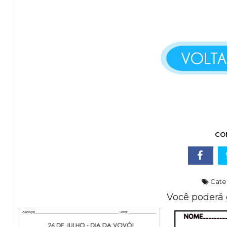
CO
Cate
Você poderá 