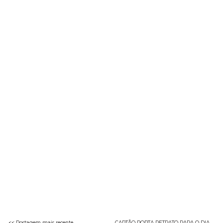
<< Postagem mais recente
CARTÃO PORTA RETRATO PARA O DIA