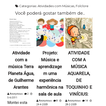
Categorias:
Atividades com Músicas
,
Folclore
Você poderá gostar também de...
Atividade
Projeto:
ATIVIDADE
com a
Música e
COM A
música Terra
aprendizage
MÚSICA
Planeta Água,
m uma
AQUARELA,
de Guilherme
experiência
DE
Arantes
harmônica na
TOQUINHO E
sala de aula
VINÍCIUS:
Anonymous
2
5-6-2011
Anonymous
8
Anonymous
14
Montei esta
24-4-2009
28-2-2009