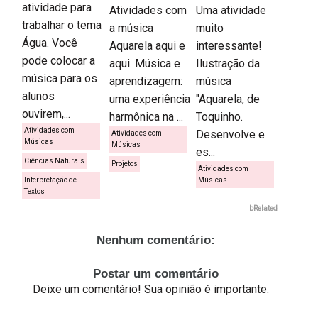
atividade para
Atividades com
Uma atividade
trabalhar o tema
a música
muito
Água. Você
Aquarela aqui e
interessante!
pode colocar a
aqui. Música e
Ilustração da
música para os
aprendizagem:
música
alunos
uma experiência
"Aquarela, de
ouvirem,...
harmônica na ...
Toquinho.
Atividades com
Desenvolve e
Atividades com
Músicas
Músicas
es...
Ciências Naturais
Projetos
Atividades com
Interpretação de
Músicas
Textos
bRelated
Nenhum comentário:
Postar um comentário
Deixe um comentário! Sua opinião é importante.