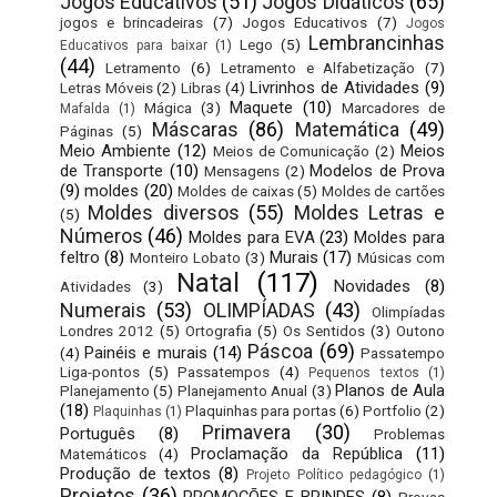
Jogos Educativos
(51)
Jogos Didáticos
(65)
jogos e brincadeiras
(7)
Jogos Educativos
(7)
Jogos
Lembrancinhas
Lego
(5)
Educativos para baixar
(1)
(44)
Letramento
(6)
Letramento e Alfabetização
(7)
Livrinhos de Atividades
(9)
Letras Móveis
(2)
Libras
(4)
Maquete
(10)
Mágica
(3)
Marcadores de
Mafalda
(1)
Máscaras
(86)
Matemática
(49)
Páginas
(5)
Meio Ambiente
(12)
Meios
Meios de Comunicação
(2)
de Transporte
(10)
Modelos de Prova
Mensagens
(2)
(9)
moldes
(20)
Moldes de caixas
(5)
Moldes de cartões
Moldes diversos
(55)
Moldes Letras e
(5)
Números
(46)
Moldes para EVA
(23)
Moldes para
feltro
(8)
Murais
(17)
Monteiro Lobato
(3)
Músicas com
Natal
(117)
Novidades
(8)
Atividades
(3)
Numerais
(53)
OLIMPÍADAS
(43)
Olimpíadas
Londres 2012
(5)
Ortografia
(5)
Os Sentidos
(3)
Outono
Páscoa
(69)
Painéis e murais
(14)
(4)
Passatempo
Liga-pontos
(5)
Passatempos
(4)
Pequenos textos
(1)
Planos de Aula
Planejamento
(5)
Planejamento Anual
(3)
(18)
Plaquinhas para portas
(6)
Portfolio
(2)
Plaquinhas
(1)
Primavera
(30)
Português
(8)
Problemas
Proclamação da República
(11)
Matemáticos
(4)
Produção de textos
(8)
Projeto Político pedagógico
(1)
Projetos
(36)