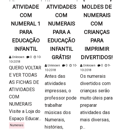
ATIVIDADE
ATIVIDADES
MOLDES DE
COM
COM
NUMERAIS
NUMERAL 1
NUMERAIS
COM
PARA
PARA A
CRIANÇAS
EDUCAÇÃO
EDUCAÇÃO
PARA
INFANTIL
INFANTIL
IMPRIMIR
GRÁTIS!
DIVERTIDOS!
Unknown
0
10-
10-2018
Unknown
0
10-
Unknown
0
9-
QUERO VOLTAR
10-2018
10-2018
E VER TODAS
Antes das
Os numerais
AS FICHAS DE
atividades
divertidos com
ATIVIDADES
impressas, o
crianças serão
COM
professor pode
muito úteis para
NUMERAIS
trabalhar
preparar
Visite a Loja do
músicas dos
atividades das
Espaço Educar...
Numerais,
mais diversas,
Numerais
histórias,
p...