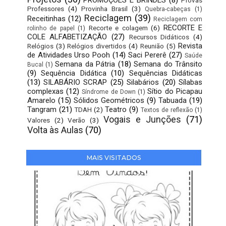
PROMOÇÕES E BRINDES
(8)
Provas
Professores
(4)
Provinha Brasil
(3)
Quebra-cabeças
(1)
Reciclagem
(39)
Receitinhas
(12)
Reciclagem com
RECORTE E
Recorte e colagem
(6)
rolinho de papel
(1)
COLE ALFABETIZAÇÃO
(27)
Recursos Didáticos
(4)
Revista
Relógios
(3)
Relógios divertidos
(4)
Reunião
(5)
de Atividades Urso Pooh
(14)
Saci Pererê
(27)
Saúde
Semana da Pátria
(18)
Semana do Trânsito
Bucal
(1)
(9)
Sequência Didática
(10)
Sequências Didáticas
(13)
SILABÁRIO SCRAP
(25)
Silabários
(20)
Sílabas
complexas
(12)
Sítio do Picapau
Síndrome de Down
(1)
Amarelo
(15)
Sólidos Geométricos
(9)
Tabuada
(19)
Tangram
(21)
Teatro
(9)
TDAH
(2)
Textos de reflexão
(1)
Vogais e Junções
(71)
Valores
(2)
Verão
(3)
Volta às Aulas
(70)
MAIS VISITADOS