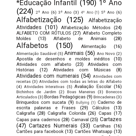
*Educação Infantil
(190)
1º Ano
(224)
2º Ano
(6)
3º Ano
(3)
5º Ano
(6)
4º Ano
(1)
Alfabetização
(125)
Alfabetização
Atividades
(101)
Alfabetização Métodos
(24)
ALFABETO COM RÓTULOS
(27)
Alfabeto Completo
Moldes
(13)
Alfabeto de Animais
(28)
Alfabetos
(150)
Alimentação
(16)
Animais
(56)
Alimentação Saudável
(5)
Ano Novo
(2)
Apostila de desenhos e moldes inéditos
(10)
Atividades com alfabeto
(23)
Atividades com
Histórias
(12)
Atividades com Músicas
(8)
Atividades com numerais
(54)
Atividades com
receitas
(3)
Atividades com todas as letras do Alfabeto
Avaliação Escolar
(16)
(4)
Atividades Interativas
(5)
Bichinhos de Jardim
(2)
Boas Maneiras
(3)
Bonecos
Bordas Pedagógicas
(9)
Articulados
(3)
Brincadeiras
(3)
Brinquedos com sucata
(9)
Caderno de
Bullying
(1)
escrita palavras e Frases
(29)
Cálculos
(13)
Caligrafia
(28)
Caligrafia Colorida
(26)
Capas
(17)
Cartazes
Capas para cadernos
(28)
Carnaval
(25)
(47)
Cartazes Numerais
(33)
Cartilhas
(16)
Cartões para facebook
(13)
Cartões Whatsapp
(13)