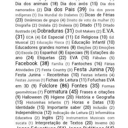
Dia dos animais
(18)
Dia dos avós
(15)
Dia dos
Dia dos Pais
(39)
namorados
(2)
Dia dos povos
Dicas de Férias
indígenas
(1)
Dia Mundial do Diabetes
(1)
(23)
Dinâmicas de grupo
(4)
Direito de voto da mulher
(1)
Ditado
(11)
Disgrafia
(2)
Dislalia
(2)
Dislexia
(3)
Ditado
Dobraduras
(31)
E.V.A.
Ilustrado
(4)
Doll Makers
(2)
(31)
Ed Especial
(11)
Ed Religiosa
(10)
ECA
(4)
Ed.
Educação Infantil
(10)
Musical
(2)
Educação Física
(1)
Educadores grandes nomes
(8)
Eleições
(3)
Emoções
Espanhol
(8)
Especiais
(9)
Estações do
(3)
Escola
(3)
ano
(24)
Etiquetas
(22)
EVA
(10)
Fábulas
(5)
Facebook
(38)
Fantoches
(16)
Férias
Família
(1)
Festa Junina
(70)
Atividades
(7)
Festa Country
(3)
Festa Junina - Receitinhas
(10)
Festas Infantis
(4)
Fichas de Leitura
(11)
Fofuchas EVA
Festas Juninas
(1)
Folclore
(86)
Fontes
(35)
em 3D
(9)
Formas
Formatura
(45)
Frases e citações
geométricas
(7)
(9)
Halloween
(9)
Higiene
(20)
História e Geografia
(15)
Horas e Datas
(13)
Historinhas Infantis
(7)
Identidade
(15)
Importante saber
(20)
Inclusão
(2)
Independência
(12)
Indicação de Leitura
(2)
Informática
Inglês
(21)
Educativa
(2)
Instrumentos Musicais com
Interpretação de Textos
(20)
Inverno
(6)
sucata
(1)