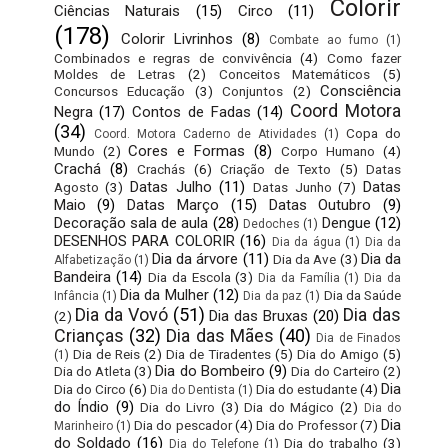
Colorir
Ciências Naturais
(15)
Circo
(11)
(178)
Colorir Livrinhos
(8)
Combate ao fumo
(1)
Combinados e regras de convivência
(4)
Como fazer
Moldes de Letras
(2)
Conceitos Matemáticos
(5)
Consciência
Concursos Educação
(3)
Conjuntos
(2)
Coord Motora
Negra
(17)
Contos de Fadas
(14)
(34)
Copa do
Coord. Motora Caderno de Atividades
(1)
Cores e Formas
(8)
Mundo
(2)
Corpo Humano
(4)
Crachá
(8)
Crachás
(6)
Criação de Texto
(5)
Datas
Datas Julho
(11)
Datas
Agosto
(3)
Datas Junho
(7)
Maio
(9)
Datas Março
(15)
Datas Outubro
(9)
Decoração sala de aula
(28)
Dengue
(12)
Dedoches
(1)
DESENHOS PARA COLORIR
(16)
Dia da água
(1)
Dia da
Dia da árvore
(11)
Dia da
Dia da Ave
(3)
Alfabetização
(1)
Bandeira
(14)
Dia da Escola
(3)
Dia da Família
(1)
Dia da
Dia da Mulher
(12)
Dia da Saúde
Infância
(1)
Dia da paz
(1)
Dia da Vovó
(51)
Dia das
Dia das Bruxas
(20)
(2)
Crianças
(32)
Dia das Mães
(40)
Dia de Finados
Dia de Reis
(2)
Dia de Tiradentes
(5)
Dia do Amigo
(5)
(1)
Dia do Bombeiro
(9)
Dia do Atleta
(3)
Dia do Carteiro
(2)
Dia
Dia do Circo
(6)
Dia do estudante
(4)
Dia do Dentista
(1)
do Índio
(9)
Dia do Livro
(3)
Dia do Mágico
(2)
Dia do
Dia
Dia do pescador
(4)
Dia do Professor
(7)
Marinheiro
(1)
do Soldado
(16)
Dia do trabalho
(3)
Dia do Telefone
(1)