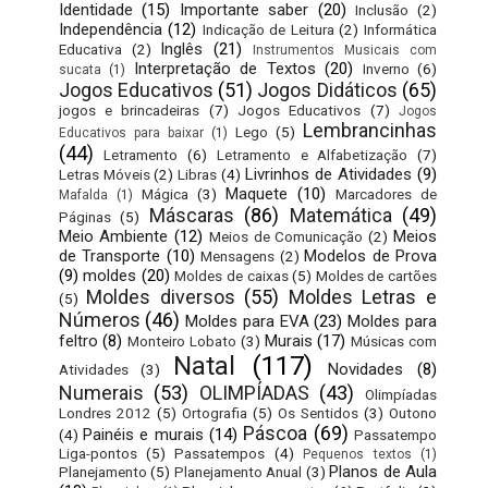
Identidade
(15)
Importante saber
(20)
Inclusão
(2)
Independência
(12)
Indicação de Leitura
(2)
Informática
Inglês
(21)
Educativa
(2)
Instrumentos Musicais com
Interpretação de Textos
(20)
Inverno
(6)
sucata
(1)
Jogos Educativos
(51)
Jogos Didáticos
(65)
jogos e brincadeiras
(7)
Jogos Educativos
(7)
Jogos
Lembrancinhas
Lego
(5)
Educativos para baixar
(1)
(44)
Letramento
(6)
Letramento e Alfabetização
(7)
Livrinhos de Atividades
(9)
Letras Móveis
(2)
Libras
(4)
Maquete
(10)
Mágica
(3)
Marcadores de
Mafalda
(1)
Máscaras
(86)
Matemática
(49)
Páginas
(5)
Meio Ambiente
(12)
Meios
Meios de Comunicação
(2)
de Transporte
(10)
Modelos de Prova
Mensagens
(2)
(9)
moldes
(20)
Moldes de caixas
(5)
Moldes de cartões
Moldes diversos
(55)
Moldes Letras e
(5)
Números
(46)
Moldes para EVA
(23)
Moldes para
feltro
(8)
Murais
(17)
Monteiro Lobato
(3)
Músicas com
Natal
(117)
Novidades
(8)
Atividades
(3)
Numerais
(53)
OLIMPÍADAS
(43)
Olimpíadas
Londres 2012
(5)
Ortografia
(5)
Os Sentidos
(3)
Outono
Páscoa
(69)
Painéis e murais
(14)
(4)
Passatempo
Liga-pontos
(5)
Passatempos
(4)
Pequenos textos
(1)
Planos de Aula
Planejamento
(5)
Planejamento Anual
(3)