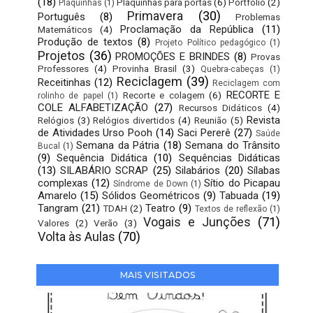
(18)
Plaquinhas para portas
(6)
Portfolio
(2)
Plaquinhas
(1)
Primavera
(30)
Português
(8)
Problemas
Proclamação da República
(11)
Matemáticos
(4)
Produção de textos
(8)
Projeto Político pedagógico
(1)
Projetos
(36)
PROMOÇÕES E BRINDES
(8)
Provas
Professores
(4)
Provinha Brasil
(3)
Quebra-cabeças
(1)
Reciclagem
(39)
Receitinhas
(12)
Reciclagem com
RECORTE E
Recorte e colagem
(6)
rolinho de papel
(1)
COLE ALFABETIZAÇÃO
(27)
Recursos Didáticos
(4)
Revista
Relógios
(3)
Relógios divertidos
(4)
Reunião
(5)
de Atividades Urso Pooh
(14)
Saci Pererê
(27)
Saúde
Semana da Pátria
(18)
Semana do Trânsito
Bucal
(1)
(9)
Sequência Didática
(10)
Sequências Didáticas
(13)
SILABÁRIO SCRAP
(25)
Silabários
(20)
Sílabas
complexas
(12)
Sítio do Picapau
Síndrome de Down
(1)
Amarelo
(15)
Sólidos Geométricos
(9)
Tabuada
(19)
Tangram
(21)
Teatro
(9)
TDAH
(2)
Textos de reflexão
(1)
Vogais e Junções
(71)
Valores
(2)
Verão
(3)
Volta às Aulas
(70)
MAIS VISITADOS