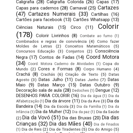
Caligrafia
(28)
Caligrafia Colorida
(26)
Capas
(17)
Cartazes
Capas para cadernos
(28)
Carnaval
(25)
(47)
Cartazes Numerais
(33)
Cartilhas
(16)
Cartões para facebook
(13)
Cartões Whatsapp
(13)
Colorir
Ciências Naturais
(15)
Circo
(11)
(178)
Colorir Livrinhos
(8)
Combate ao fumo
(1)
Combinados e regras de convivência
(4)
Como fazer
Moldes de Letras
(2)
Conceitos Matemáticos
(5)
Consciência
Concursos Educação
(3)
Conjuntos
(2)
Coord Motora
Negra
(17)
Contos de Fadas
(14)
(34)
Copa do
Coord. Motora Caderno de Atividades
(1)
Cores e Formas
(8)
Mundo
(2)
Corpo Humano
(4)
Crachá
(8)
Crachás
(6)
Criação de Texto
(5)
Datas
Datas Julho
(11)
Datas
Agosto
(3)
Datas Junho
(7)
Maio
(9)
Datas Março
(15)
Datas Outubro
(9)
Decoração sala de aula
(28)
Dengue
(12)
Dedoches
(1)
DESENHOS PARA COLORIR
(16)
Dia da água
(1)
Dia da
Dia da árvore
(11)
Dia da
Dia da Ave
(3)
Alfabetização
(1)
Bandeira
(14)
Dia da Escola
(3)
Dia da Família
(1)
Dia da
Dia da Mulher
(12)
Dia da Saúde
Infância
(1)
Dia da paz
(1)
Dia da Vovó
(51)
Dia das
Dia das Bruxas
(20)
(2)
Crianças
(32)
Dia das Mães
(40)
Dia de Finados
Dia de Reis
(2)
Dia de Tiradentes
(5)
Dia do Amigo
(5)
(1)