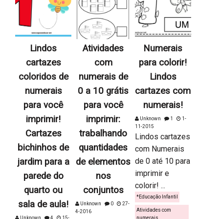
Lindos
Atividades
Numerais
cartazes
com
para colorir!
coloridos de
numerais de
Lindos
numerais
0 a 10 grátis
cartazes com
para você
para você
numerais!
imprimir!
imprimir:
Unknown
1
1-
11-2015
Cartazes
trabalhando
Lindos cartazes
bichinhos de
quantidades
com Numerais
jardim para a
de elementos
de 0 até 10 para
imprimir e
parede do
nos
colorir! ...
quarto ou
conjuntos
*Educação Infantil
sala de aula!
Unknown
0
27-
Atividades com
4-2016
Unknown
4
15-
numerais