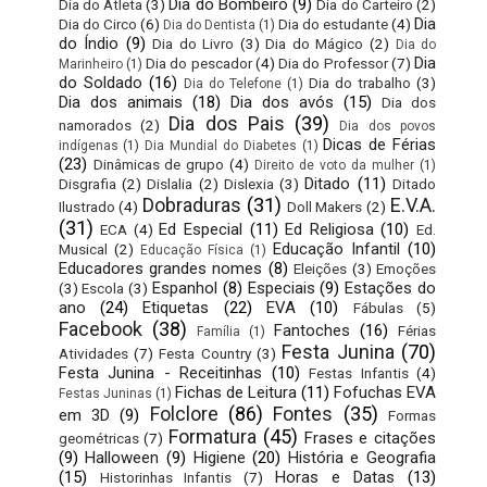
Dia do Bombeiro
(9)
Dia do Atleta
(3)
Dia do Carteiro
(2)
Dia
Dia do Circo
(6)
Dia do estudante
(4)
Dia do Dentista
(1)
do Índio
(9)
Dia do Livro
(3)
Dia do Mágico
(2)
Dia do
Dia
Dia do pescador
(4)
Dia do Professor
(7)
Marinheiro
(1)
do Soldado
(16)
Dia do trabalho
(3)
Dia do Telefone
(1)
Dia dos animais
(18)
Dia dos avós
(15)
Dia dos
Dia dos Pais
(39)
namorados
(2)
Dia dos povos
Dicas de Férias
indígenas
(1)
Dia Mundial do Diabetes
(1)
(23)
Dinâmicas de grupo
(4)
Direito de voto da mulher
(1)
Ditado
(11)
Disgrafia
(2)
Dislalia
(2)
Dislexia
(3)
Ditado
Dobraduras
(31)
E.V.A.
Ilustrado
(4)
Doll Makers
(2)
(31)
Ed Especial
(11)
Ed Religiosa
(10)
ECA
(4)
Ed.
Educação Infantil
(10)
Musical
(2)
Educação Física
(1)
Educadores grandes nomes
(8)
Eleições
(3)
Emoções
Espanhol
(8)
Especiais
(9)
Estações do
(3)
Escola
(3)
ano
(24)
Etiquetas
(22)
EVA
(10)
Fábulas
(5)
Facebook
(38)
Fantoches
(16)
Férias
Família
(1)
Festa Junina
(70)
Atividades
(7)
Festa Country
(3)
Festa Junina - Receitinhas
(10)
Festas Infantis
(4)
Fichas de Leitura
(11)
Fofuchas EVA
Festas Juninas
(1)
Folclore
(86)
Fontes
(35)
em 3D
(9)
Formas
Formatura
(45)
Frases e citações
geométricas
(7)
(9)
Halloween
(9)
Higiene
(20)
História e Geografia
(15)
Horas e Datas
(13)
Historinhas Infantis
(7)