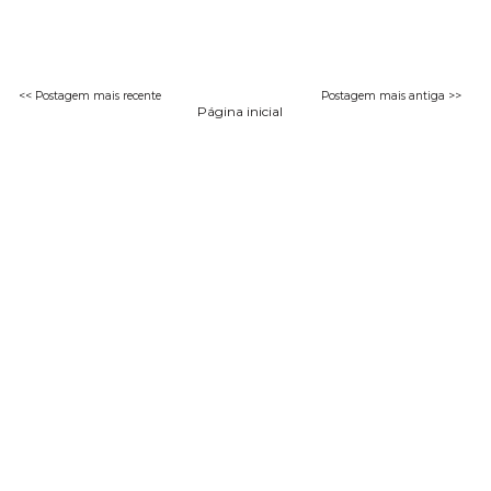
<< Postagem mais recente
Postagem mais antiga >>
Página inicial