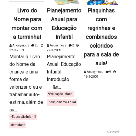
Livro do
Planejamento
Plaquinhas
Nome para
Anual para
com
montar com
Educação
regrinhas e
a turminha!
Infantil
combinados
coloridos
Anonymous
23
Anonymous
2
22-3-2009
22-3-2009
para a sala de
Montar o Livro
Planejamento
aula!
do Nome da
Anual Educação
criança é uma
Infantil
Anonymous
9
16-3-2009
forma de
Introdução
valorizar o eu e
&n...
trabalhar auto-
*Educação Infantil
estima, além de
Planejamento Anual
au...
*Educação Infantil
Identidade
bRelated