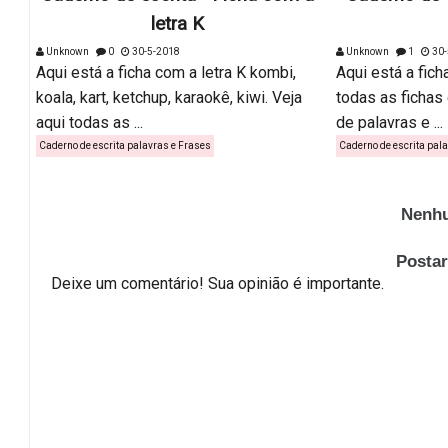
letra K
Unknown
0
30-5-2018
Unknown
1
30-
Aqui está a ficha com a letra K kombi,
Aqui está a fich
koala, kart, ketchup, karaokê, kiwi. Veja
todas as fichas
aqui todas as ...
de palavras e ...
Caderno de escrita palavras e Frases
Caderno de escrita pal
Nenhu
Posta
Deixe um comentário! Sua opinião é importante.