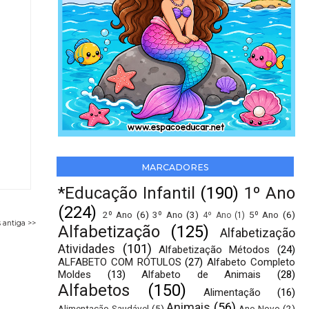
MARCADORES
*Educação Infantil
(190)
1º Ano
(224)
2º Ano
(6)
3º Ano
(3)
5º Ano
(6)
4º Ano
(1)
 antiga >>
Alfabetização
(125)
Alfabetização
Atividades
(101)
Alfabetização Métodos
(24)
ALFABETO COM RÓTULOS
(27)
Alfabeto Completo
Moldes
(13)
Alfabeto de Animais
(28)
Alfabetos
(150)
Alimentação
(16)
Animais
(56)
Alimentação Saudável
(5)
Ano Novo
(2)