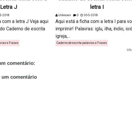
Letra J
letra I
5-2018
Unknown
0
30-5-2018
a com a letra J Veja aqui
Aqui está a ficha com a letra I para v
 do Caderno de escrita
imprimir! Palavras: iglu, ilha, índio, ioi
igreja,...
avras e Frases
Caderno de escrita palavras e Frases
bRe
m comentário:
r um comentário