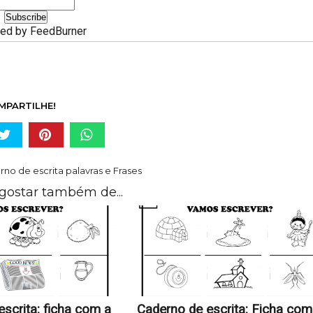
red by
FeedBurner
MPARTILHE!
no de escrita palavras e Frases
gostar também de...
scrita: ficha com a
Caderno de escrita: Ficha com