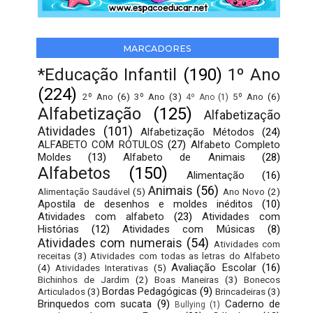
MARCADORES
*Educação Infantil
(190)
1º Ano
(224)
2º Ano
(6)
3º Ano
(3)
5º Ano
(6)
4º Ano
(1)
Alfabetização
(125)
Alfabetização
Atividades
(101)
Alfabetização Métodos
(24)
ALFABETO COM RÓTULOS
(27)
Alfabeto Completo
Moldes
(13)
Alfabeto de Animais
(28)
Alfabetos
(150)
Alimentação
(16)
Animais
(56)
Alimentação Saudável
(5)
Ano Novo
(2)
Apostila de desenhos e moldes inéditos
(10)
Atividades com alfabeto
(23)
Atividades com
Histórias
(12)
Atividades com Músicas
(8)
Atividades com numerais
(54)
Atividades com
receitas
(3)
Atividades com todas as letras do Alfabeto
Avaliação Escolar
(16)
(4)
Atividades Interativas
(5)
Bichinhos de Jardim
(2)
Boas Maneiras
(3)
Bonecos
Bordas Pedagógicas
(9)
Articulados
(3)
Brincadeiras
(3)
Brinquedos com sucata
(9)
Caderno de
Bullying
(1)