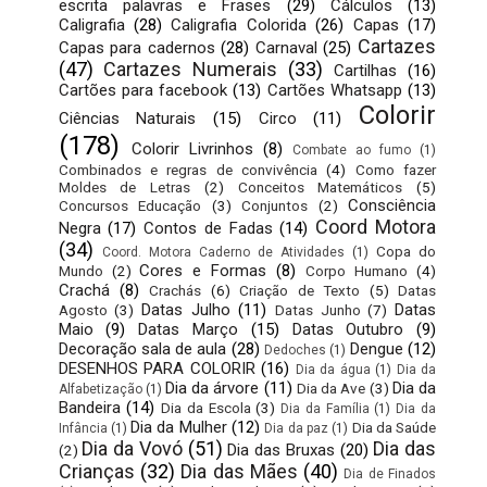
escrita palavras e Frases
(29)
Cálculos
(13)
Caligrafia
(28)
Caligrafia Colorida
(26)
Capas
(17)
Cartazes
Capas para cadernos
(28)
Carnaval
(25)
(47)
Cartazes Numerais
(33)
Cartilhas
(16)
Cartões para facebook
(13)
Cartões Whatsapp
(13)
Colorir
Ciências Naturais
(15)
Circo
(11)
(178)
Colorir Livrinhos
(8)
Combate ao fumo
(1)
Combinados e regras de convivência
(4)
Como fazer
Moldes de Letras
(2)
Conceitos Matemáticos
(5)
Consciência
Concursos Educação
(3)
Conjuntos
(2)
Coord Motora
Negra
(17)
Contos de Fadas
(14)
(34)
Copa do
Coord. Motora Caderno de Atividades
(1)
Cores e Formas
(8)
Mundo
(2)
Corpo Humano
(4)
Crachá
(8)
Crachás
(6)
Criação de Texto
(5)
Datas
Datas Julho
(11)
Datas
Agosto
(3)
Datas Junho
(7)
Maio
(9)
Datas Março
(15)
Datas Outubro
(9)
Decoração sala de aula
(28)
Dengue
(12)
Dedoches
(1)
DESENHOS PARA COLORIR
(16)
Dia da água
(1)
Dia da
Dia da árvore
(11)
Dia da
Dia da Ave
(3)
Alfabetização
(1)
Bandeira
(14)
Dia da Escola
(3)
Dia da Família
(1)
Dia da
Dia da Mulher
(12)
Dia da Saúde
Infância
(1)
Dia da paz
(1)
Dia da Vovó
(51)
Dia das
Dia das Bruxas
(20)
(2)
Crianças
(32)
Dia das Mães
(40)
Dia de Finados