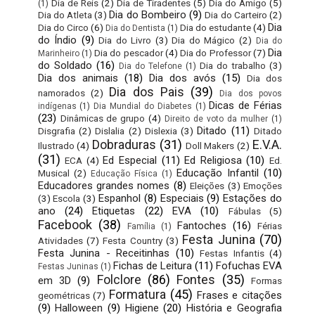
Dia de Reis
(2)
Dia de Tiradentes
(5)
Dia do Amigo
(5)
(1)
Dia do Bombeiro
(9)
Dia do Atleta
(3)
Dia do Carteiro
(2)
Dia
Dia do Circo
(6)
Dia do estudante
(4)
Dia do Dentista
(1)
do Índio
(9)
Dia do Livro
(3)
Dia do Mágico
(2)
Dia do
Dia
Dia do pescador
(4)
Dia do Professor
(7)
Marinheiro
(1)
do Soldado
(16)
Dia do trabalho
(3)
Dia do Telefone
(1)
Dia dos animais
(18)
Dia dos avós
(15)
Dia dos
Dia dos Pais
(39)
namorados
(2)
Dia dos povos
Dicas de Férias
indígenas
(1)
Dia Mundial do Diabetes
(1)
(23)
Dinâmicas de grupo
(4)
Direito de voto da mulher
(1)
Ditado
(11)
Disgrafia
(2)
Dislalia
(2)
Dislexia
(3)
Ditado
Dobraduras
(31)
E.V.A.
Ilustrado
(4)
Doll Makers
(2)
(31)
Ed Especial
(11)
Ed Religiosa
(10)
ECA
(4)
Ed.
Educação Infantil
(10)
Musical
(2)
Educação Física
(1)
Educadores grandes nomes
(8)
Eleições
(3)
Emoções
Espanhol
(8)
Especiais
(9)
Estações do
(3)
Escola
(3)
ano
(24)
Etiquetas
(22)
EVA
(10)
Fábulas
(5)
Facebook
(38)
Fantoches
(16)
Férias
Família
(1)
Festa Junina
(70)
Atividades
(7)
Festa Country
(3)
Festa Junina - Receitinhas
(10)
Festas Infantis
(4)
Fichas de Leitura
(11)
Fofuchas EVA
Festas Juninas
(1)
Folclore
(86)
Fontes
(35)
em 3D
(9)
Formas
Formatura
(45)
Frases e citações
geométricas
(7)
(9)
Halloween
(9)
Higiene
(20)
História e Geografia