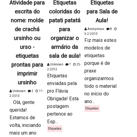
Atividade para
Etiquetas
Etiquetas
escrita do
coloridas do
para Sala de
nome: molde
patati patatá
Aula!
de crachá
para
Anonymous
8
5-2-2010
ursinho ou
organizar o
Fiz mais estes
urso -
armário da
modelos de
etiquetas
sala de aula!
etiquetas
porque é de
prontas para
Unknown
7
25-
2-2012
praxe
imprimir
Etiquetas
organizarmos
ursinho
enviadas pela
todo o material
pro Flávia.
Unknown
2
11-
no início do
2-2013
Obrigada! Esta
ano...
Olá, gente
postagem
Etiquetas
querida!
pertence ao
Estamos de
Esp...
volta, iniciando
Etiquetas
mais um ano