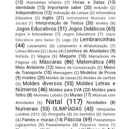
(15)
Horas e Datas
(13)
Historinhas Infantis
(7)
Identidade
(15)
Importante saber
(20)
Inclusão
(2)
Independência
(12)
Indicação de Leitura
(2)
Informática
Inglês
(21)
Educativa
(2)
Instrumentos Musicais com
Interpretação de Textos
(20)
Inverno
(6)
sucata
(1)
Jogos Educativos
(51)
Jogos Didáticos
(65)
jogos e brincadeiras
(7)
Jogos Educativos
(7)
Jogos
Lembrancinhas
Lego
(5)
Educativos para baixar
(1)
(44)
Letramento
(6)
Letramento e Alfabetização
(7)
Livrinhos de Atividades
(9)
Letras Móveis
(2)
Libras
(4)
Maquete
(10)
Mágica
(3)
Marcadores de
Mafalda
(1)
Máscaras
(86)
Matemática
(49)
Páginas
(5)
Meio Ambiente
(12)
Meios
Meios de Comunicação
(2)
de Transporte
(10)
Modelos de Prova
Mensagens
(2)
(9)
moldes
(20)
Moldes de caixas
(5)
Moldes de cartões
Moldes diversos
(55)
Moldes Letras e
(5)
Números
(46)
Moldes para EVA
(23)
Moldes para
feltro
(8)
Murais
(17)
Monteiro Lobato
(3)
Músicas com
Natal
(117)
Novidades
(8)
Atividades
(3)
Numerais
(53)
OLIMPÍADAS
(43)
Olimpíadas
Londres 2012
(5)
Ortografia
(5)
Os Sentidos
(3)
Outono
Páscoa
(69)
Painéis e murais
(14)
(4)
Passatempo
Liga-pontos
(5)
Passatempos
(4)
Pequenos textos
(1)