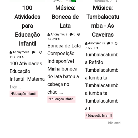
100
Música:
Música:
Atividades
Boneca de
Tumbalacatu
para
Lata
mba - As
Educação
Caveiras
Anonymous
0
7-6-2009
Infantil
Anonymous
3
Boneca de Lata
7-6-2009
Anonymous
5
Composição:
Tumbalacatumb
12-6-2009
Indisponível
a Refrão
100 Atividades
Minha boneca
Tumbalacatumb
Educação
de lata bateu a
a tumba ta
Infantil_Materna
cabeça no
Tumbalacatumb
l.rar ...
chão......
a tumba ta
*Educação Infantil
*Educação Infantil
Tumbalacatumb
a t...
*Educação Infantil
bRelated