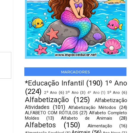
MARCADORES
*Educação Infantil
(190)
1º Ano
(224)
2º Ano
(6)
3º Ano
(3)
5º Ano
(6)
4º Ano
(1)
Alfabetização
(125)
Alfabetização
Atividades
(101)
Alfabetização Métodos
(24)
ALFABETO COM RÓTULOS
(27)
Alfabeto Completo
Moldes
(13)
Alfabeto de Animais
(28)
Alfabetos
(150)
Alimentação
(16)
Animais
(56)
Alimentação Saudável
(5)
Ano Novo
(2)