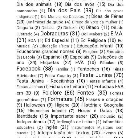
Dia dos animais
(18)
Dia dos avós
(15)
Dia dos
Dia dos Pais
(39)
namorados
(2)
Dia dos povos
Dicas de Férias
indígenas
(1)
Dia Mundial do Diabetes
(1)
(23)
Dinâmicas de grupo
(4)
Direito de voto da mulher
(1)
Ditado
(11)
Disgrafia
(2)
Dislalia
(2)
Dislexia
(3)
Ditado
Dobraduras
(31)
E.V.A.
Ilustrado
(4)
Doll Makers
(2)
(31)
Ed Especial
(11)
Ed Religiosa
(10)
ECA
(4)
Ed.
Educação Infantil
(10)
Musical
(2)
Educação Física
(1)
Educadores grandes nomes
(8)
Eleições
(3)
Emoções
Espanhol
(8)
Especiais
(9)
Estações do
(3)
Escola
(3)
ano
(24)
Etiquetas
(22)
EVA
(10)
Fábulas
(5)
Facebook
(38)
Fantoches
(16)
Férias
Família
(1)
Festa Junina
(70)
Atividades
(7)
Festa Country
(3)
Festa Junina - Receitinhas
(10)
Festas Infantis
(4)
Fichas de Leitura
(11)
Fofuchas EVA
Festas Juninas
(1)
Folclore
(86)
Fontes
(35)
em 3D
(9)
Formas
Formatura
(45)
Frases e citações
geométricas
(7)
(9)
Halloween
(9)
Higiene
(20)
História e Geografia
(15)
Horas e Datas
(13)
Historinhas Infantis
(7)
Identidade
(15)
Importante saber
(20)
Inclusão
(2)
Independência
(12)
Indicação de Leitura
(2)
Informática
Inglês
(21)
Educativa
(2)
Instrumentos Musicais com
Interpretação de Textos
(20)
Inverno
(6)
sucata
(1)