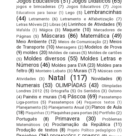
Jogos Educativos
(51)
Jogos Didáticos
(65)
jogos e brincadeiras
(7)
Jogos Educativos
(7)
Jogos
Lembrancinhas
Lego
(5)
Educativos para baixar
(1)
(44)
Letramento
(6)
Letramento e Alfabetização
(7)
Livrinhos de Atividades
(9)
Letras Móveis
(2)
Libras
(4)
Maquete
(10)
Mágica
(3)
Marcadores de
Mafalda
(1)
Máscaras
(86)
Matemática
(49)
Páginas
(5)
Meio Ambiente
(12)
Meios
Meios de Comunicação
(2)
de Transporte
(10)
Modelos de Prova
Mensagens
(2)
(9)
moldes
(20)
Moldes de caixas
(5)
Moldes de cartões
Moldes diversos
(55)
Moldes Letras e
(5)
Números
(46)
Moldes para EVA
(23)
Moldes para
feltro
(8)
Murais
(17)
Monteiro Lobato
(3)
Músicas com
Natal
(117)
Novidades
(8)
Atividades
(3)
Numerais
(53)
OLIMPÍADAS
(43)
Olimpíadas
Londres 2012
(5)
Ortografia
(5)
Os Sentidos
(3)
Outono
Páscoa
(69)
Painéis e murais
(14)
(4)
Passatempo
Liga-pontos
(5)
Passatempos
(4)
Pequenos textos
(1)
Planos de Aula
Planejamento
(5)
Planejamento Anual
(3)
(18)
Plaquinhas para portas
(6)
Portfolio
(2)
Plaquinhas
(1)
Primavera
(30)
Português
(8)
Problemas
Proclamação da República
(11)
Matemáticos
(4)
Produção de textos
(8)
Projeto Político pedagógico
(1)
Projetos
(36)