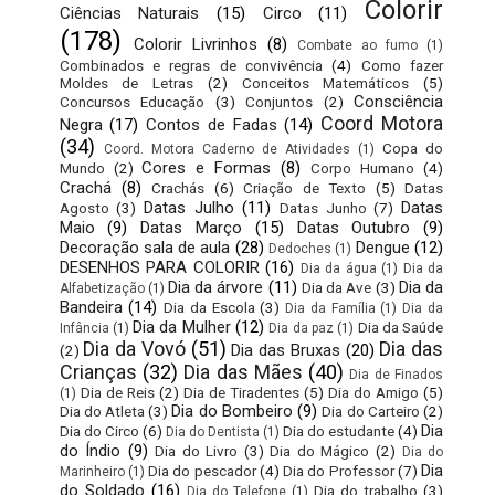
Colorir
Ciências Naturais
(15)
Circo
(11)
(178)
Colorir Livrinhos
(8)
Combate ao fumo
(1)
Combinados e regras de convivência
(4)
Como fazer
Moldes de Letras
(2)
Conceitos Matemáticos
(5)
Consciência
Concursos Educação
(3)
Conjuntos
(2)
Coord Motora
Negra
(17)
Contos de Fadas
(14)
(34)
Copa do
Coord. Motora Caderno de Atividades
(1)
Cores e Formas
(8)
Mundo
(2)
Corpo Humano
(4)
Crachá
(8)
Crachás
(6)
Criação de Texto
(5)
Datas
Datas Julho
(11)
Datas
Agosto
(3)
Datas Junho
(7)
Maio
(9)
Datas Março
(15)
Datas Outubro
(9)
Decoração sala de aula
(28)
Dengue
(12)
Dedoches
(1)
DESENHOS PARA COLORIR
(16)
Dia da água
(1)
Dia da
Dia da árvore
(11)
Dia da
Dia da Ave
(3)
Alfabetização
(1)
Bandeira
(14)
Dia da Escola
(3)
Dia da Família
(1)
Dia da
Dia da Mulher
(12)
Dia da Saúde
Infância
(1)
Dia da paz
(1)
Dia da Vovó
(51)
Dia das
Dia das Bruxas
(20)
(2)
Crianças
(32)
Dia das Mães
(40)
Dia de Finados
Dia de Reis
(2)
Dia de Tiradentes
(5)
Dia do Amigo
(5)
(1)
Dia do Bombeiro
(9)
Dia do Atleta
(3)
Dia do Carteiro
(2)
Dia
Dia do Circo
(6)
Dia do estudante
(4)
Dia do Dentista
(1)
do Índio
(9)
Dia do Livro
(3)
Dia do Mágico
(2)
Dia do
Dia
Dia do pescador
(4)
Dia do Professor
(7)
Marinheiro
(1)
do Soldado
(16)
Dia do trabalho
(3)
Dia do Telefone
(1)