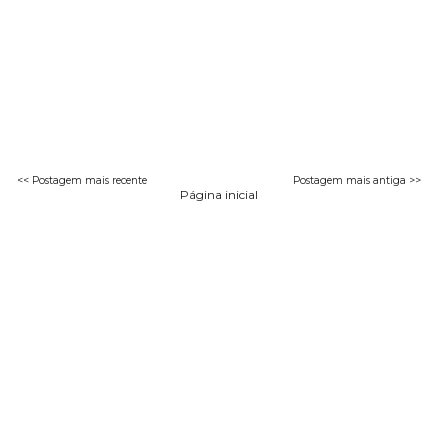
<< Postagem mais recente
Postagem mais antiga >>
Página inicial