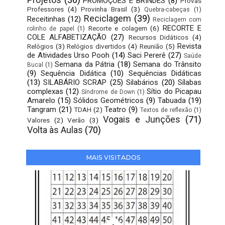
PROMOÇÕES E BRINDES
(8)
Provas
Professores
(4)
Provinha Brasil
(3)
Quebra-cabeças
(1)
Reciclagem
(39)
Receitinhas
(12)
Reciclagem com
RECORTE E
Recorte e colagem
(6)
rolinho de papel
(1)
COLE ALFABETIZAÇÃO
(27)
Recursos Didáticos
(4)
Revista
Relógios
(3)
Relógios divertidos
(4)
Reunião
(5)
de Atividades Urso Pooh
(14)
Saci Pererê
(27)
Saúde
Semana da Pátria
(18)
Semana do Trânsito
Bucal
(1)
(9)
Sequência Didática
(10)
Sequências Didáticas
(13)
SILABÁRIO SCRAP
(25)
Silabários
(20)
Sílabas
complexas
(12)
Sítio do Picapau
Síndrome de Down
(1)
Amarelo
(15)
Sólidos Geométricos
(9)
Tabuada
(19)
Tangram
(21)
Teatro
(9)
TDAH
(2)
Textos de reflexão
(1)
Vogais e Junções
(71)
Valores
(2)
Verão
(3)
Volta às Aulas
(70)
MAIS VISITADOS