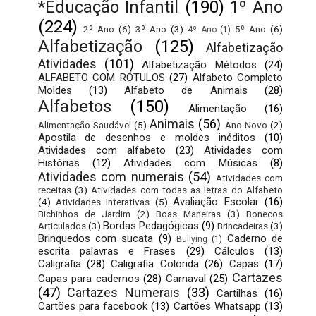
*Educação Infantil
(190)
1º Ano
(224)
2º Ano
(6)
3º Ano
(3)
5º Ano
(6)
4º Ano
(1)
Alfabetização
(125)
Alfabetização
Atividades
(101)
Alfabetização Métodos
(24)
ALFABETO COM RÓTULOS
(27)
Alfabeto Completo
Moldes
(13)
Alfabeto de Animais
(28)
Alfabetos
(150)
Alimentação
(16)
Animais
(56)
Alimentação Saudável
(5)
Ano Novo
(2)
Apostila de desenhos e moldes inéditos
(10)
Atividades com alfabeto
(23)
Atividades com
Histórias
(12)
Atividades com Músicas
(8)
Atividades com numerais
(54)
Atividades com
receitas
(3)
Atividades com todas as letras do Alfabeto
Avaliação Escolar
(16)
(4)
Atividades Interativas
(5)
Bichinhos de Jardim
(2)
Boas Maneiras
(3)
Bonecos
Bordas Pedagógicas
(9)
Articulados
(3)
Brincadeiras
(3)
Brinquedos com sucata
(9)
Caderno de
Bullying
(1)
escrita palavras e Frases
(29)
Cálculos
(13)
Caligrafia
(28)
Caligrafia Colorida
(26)
Capas
(17)
Cartazes
Capas para cadernos
(28)
Carnaval
(25)
(47)
Cartazes Numerais
(33)
Cartilhas
(16)
Cartões para facebook
(13)
Cartões Whatsapp
(13)