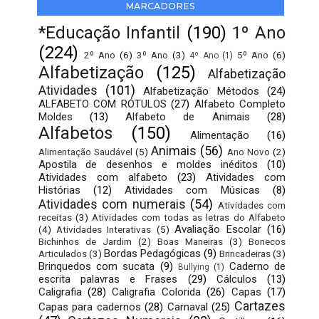
MARCADORES
*Educação Infantil
(190)
1º Ano
(224)
2º Ano
(6)
3º Ano
(3)
5º Ano
(6)
4º Ano
(1)
Alfabetização
(125)
Alfabetização
Atividades
(101)
Alfabetização Métodos
(24)
ALFABETO COM RÓTULOS
(27)
Alfabeto Completo
Moldes
(13)
Alfabeto de Animais
(28)
Alfabetos
(150)
Alimentação
(16)
Animais
(56)
Alimentação Saudável
(5)
Ano Novo
(2)
Apostila de desenhos e moldes inéditos
(10)
Atividades com alfabeto
(23)
Atividades com
Histórias
(12)
Atividades com Músicas
(8)
Atividades com numerais
(54)
Atividades com
receitas
(3)
Atividades com todas as letras do Alfabeto
Avaliação Escolar
(16)
(4)
Atividades Interativas
(5)
Bichinhos de Jardim
(2)
Boas Maneiras
(3)
Bonecos
Bordas Pedagógicas
(9)
Articulados
(3)
Brincadeiras
(3)
Brinquedos com sucata
(9)
Caderno de
Bullying
(1)
escrita palavras e Frases
(29)
Cálculos
(13)
Caligrafia
(28)
Caligrafia Colorida
(26)
Capas
(17)
Cartazes
Capas para cadernos
(28)
Carnaval
(25)