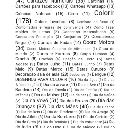
(47)
Cartazes Numerais
(33)
Cartilhas
(16)
Cartões para facebook
(13)
Cartões Whatsapp
(13)
Colorir
Ciências Naturais
(15)
Circo
(11)
(178)
Colorir Livrinhos
(8)
Combate ao fumo
(1)
Combinados e regras de convivência
(4)
Como fazer
Moldes de Letras
(2)
Conceitos Matemáticos
(5)
Consciência
Concursos Educação
(3)
Conjuntos
(2)
Coord Motora
Negra
(17)
Contos de Fadas
(14)
(34)
Copa do
Coord. Motora Caderno de Atividades
(1)
Cores e Formas
(8)
Mundo
(2)
Corpo Humano
(4)
Crachá
(8)
Crachás
(6)
Criação de Texto
(5)
Datas
Datas Julho
(11)
Datas
Agosto
(3)
Datas Junho
(7)
Maio
(9)
Datas Março
(15)
Datas Outubro
(9)
Decoração sala de aula
(28)
Dengue
(12)
Dedoches
(1)
DESENHOS PARA COLORIR
(16)
Dia da água
(1)
Dia da
Dia da árvore
(11)
Dia da
Dia da Ave
(3)
Alfabetização
(1)
Bandeira
(14)
Dia da Escola
(3)
Dia da Família
(1)
Dia da
Dia da Mulher
(12)
Dia da Saúde
Infância
(1)
Dia da paz
(1)
Dia da Vovó
(51)
Dia das
Dia das Bruxas
(20)
(2)
Crianças
(32)
Dia das Mães
(40)
Dia de Finados
Dia de Reis
(2)
Dia de Tiradentes
(5)
Dia do Amigo
(5)
(1)
Dia do Bombeiro
(9)
Dia do Atleta
(3)
Dia do Carteiro
(2)
Dia
Dia do Circo
(6)
Dia do estudante
(4)
Dia do Dentista
(1)
do Índio
(9)
Dia do Livro
(3)
Dia do Mágico
(2)
Dia do