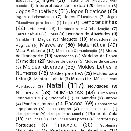
Inglês
(21)
Educativa
(2)
Instrumentos Musicais com
Interpretação de Textos
(20)
Inverno
(6)
sucata
(1)
Jogos Educativos
(51)
Jogos Didáticos
(65)
jogos e brincadeiras
(7)
Jogos Educativos
(7)
Jogos
Lembrancinhas
Lego
(5)
Educativos para baixar
(1)
(44)
Letramento
(6)
Letramento e Alfabetização
(7)
Livrinhos de Atividades
(9)
Letras Móveis
(2)
Libras
(4)
Maquete
(10)
Mágica
(3)
Marcadores de
Mafalda
(1)
Máscaras
(86)
Matemática
(49)
Páginas
(5)
Meio Ambiente
(12)
Meios
Meios de Comunicação
(2)
de Transporte
(10)
Modelos de Prova
Mensagens
(2)
(9)
moldes
(20)
Moldes de caixas
(5)
Moldes de cartões
Moldes diversos
(55)
Moldes Letras e
(5)
Números
(46)
Moldes para EVA
(23)
Moldes para
feltro
(8)
Murais
(17)
Monteiro Lobato
(3)
Músicas com
Natal
(117)
Novidades
(8)
Atividades
(3)
Numerais
(53)
OLIMPÍADAS
(43)
Olimpíadas
Londres 2012
(5)
Ortografia
(5)
Os Sentidos
(3)
Outono
Páscoa
(69)
Painéis e murais
(14)
(4)
Passatempo
Liga-pontos
(5)
Passatempos
(4)
Pequenos textos
(1)
Planos de Aula
Planejamento
(5)
Planejamento Anual
(3)
(18)
Plaquinhas para portas
(6)
Portfolio
(2)
Plaquinhas
(1)
Primavera
(30)
Português
(8)
Problemas
Proclamação da República
(11)
Matemáticos
(4)