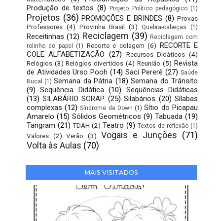
Produção de textos
(8)
Projeto Político pedagógico
(1)
Projetos
(36)
PROMOÇÕES E BRINDES
(8)
Provas
Professores
(4)
Provinha Brasil
(3)
Quebra-cabeças
(1)
Reciclagem
(39)
Receitinhas
(12)
Reciclagem com
RECORTE E
Recorte e colagem
(6)
rolinho de papel
(1)
COLE ALFABETIZAÇÃO
(27)
Recursos Didáticos
(4)
Revista
Relógios
(3)
Relógios divertidos
(4)
Reunião
(5)
de Atividades Urso Pooh
(14)
Saci Pererê
(27)
Saúde
Semana da Pátria
(18)
Semana do Trânsito
Bucal
(1)
(9)
Sequência Didática
(10)
Sequências Didáticas
(13)
SILABÁRIO SCRAP
(25)
Silabários
(20)
Sílabas
complexas
(12)
Sítio do Picapau
Síndrome de Down
(1)
Amarelo
(15)
Sólidos Geométricos
(9)
Tabuada
(19)
Tangram
(21)
Teatro
(9)
TDAH
(2)
Textos de reflexão
(1)
Vogais e Junções
(71)
Valores
(2)
Verão
(3)
Volta às Aulas
(70)
MAIS VISITADOS