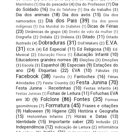
Dia
Dia do pescador
(4)
Dia do Professor
(7)
Marinheiro
(1)
do Soldado
(16)
Dia do trabalho
(3)
Dia do Telefone
(1)
Dia dos animais
(18)
Dia dos avós
(15)
Dia dos
Dia dos Pais
(39)
namorados
(2)
Dia dos povos
Dicas de Férias
indígenas
(1)
Dia Mundial do Diabetes
(1)
(23)
Dinâmicas de grupo
(4)
Direito de voto da mulher
(1)
Ditado
(11)
Disgrafia
(2)
Dislalia
(2)
Dislexia
(3)
Ditado
Dobraduras
(31)
E.V.A.
Ilustrado
(4)
Doll Makers
(2)
(31)
Ed Especial
(11)
Ed Religiosa
(10)
ECA
(4)
Ed.
Educação Infantil
(10)
Musical
(2)
Educação Física
(1)
Educadores grandes nomes
(8)
Eleições
(3)
Emoções
Espanhol
(8)
Especiais
(9)
Estações do
(3)
Escola
(3)
ano
(24)
Etiquetas
(22)
EVA
(10)
Fábulas
(5)
Facebook
(38)
Fantoches
(16)
Férias
Família
(1)
Festa Junina
(70)
Atividades
(7)
Festa Country
(3)
Festa Junina - Receitinhas
(10)
Festas Infantis
(4)
Fichas de Leitura
(11)
Fofuchas EVA
Festas Juninas
(1)
Folclore
(86)
Fontes
(35)
em 3D
(9)
Formas
Formatura
(45)
Frases e citações
geométricas
(7)
(9)
Halloween
(9)
Higiene
(20)
História e Geografia
(15)
Horas e Datas
(13)
Historinhas Infantis
(7)
Identidade
(15)
Importante saber
(20)
Inclusão
(2)
Independência
(12)
Indicação de Leitura
(2)
Informática