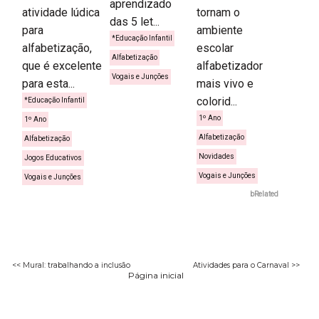
aprendizado
atividade lúdica
tornam o
das 5 let...
para
ambiente
*Educação Infantil
alfabetização,
escolar
Alfabetização
que é excelente
alfabetizador
Vogais e Junções
para esta...
mais vivo e
colorid...
*Educação Infantil
1º Ano
1º Ano
Alfabetização
Alfabetização
Novidades
Jogos Educativos
Vogais e Junções
Vogais e Junções
bRelated
<< Mural: trabalhando a inclusão
Atividades para o Carnaval >>
Página inicial