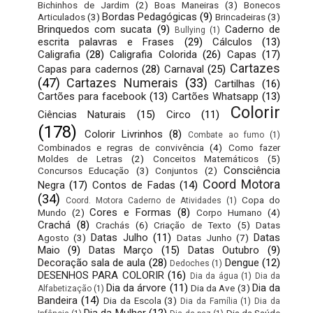
Bichinhos de Jardim
(2)
Boas Maneiras
(3)
Bonecos
Bordas Pedagógicas
(9)
Articulados
(3)
Brincadeiras
(3)
Brinquedos com sucata
(9)
Caderno de
Bullying
(1)
escrita palavras e Frases
(29)
Cálculos
(13)
Caligrafia
(28)
Caligrafia Colorida
(26)
Capas
(17)
Cartazes
Capas para cadernos
(28)
Carnaval
(25)
(47)
Cartazes Numerais
(33)
Cartilhas
(16)
Cartões para facebook
(13)
Cartões Whatsapp
(13)
Colorir
Ciências Naturais
(15)
Circo
(11)
(178)
Colorir Livrinhos
(8)
Combate ao fumo
(1)
Combinados e regras de convivência
(4)
Como fazer
Moldes de Letras
(2)
Conceitos Matemáticos
(5)
Consciência
Concursos Educação
(3)
Conjuntos
(2)
Coord Motora
Negra
(17)
Contos de Fadas
(14)
(34)
Copa do
Coord. Motora Caderno de Atividades
(1)
Cores e Formas
(8)
Mundo
(2)
Corpo Humano
(4)
Crachá
(8)
Crachás
(6)
Criação de Texto
(5)
Datas
Datas Julho
(11)
Datas
Agosto
(3)
Datas Junho
(7)
Maio
(9)
Datas Março
(15)
Datas Outubro
(9)
Decoração sala de aula
(28)
Dengue
(12)
Dedoches
(1)
DESENHOS PARA COLORIR
(16)
Dia da água
(1)
Dia da
Dia da árvore
(11)
Dia da
Dia da Ave
(3)
Alfabetização
(1)
Bandeira
(14)
Dia da Escola
(3)
Dia da Família
(1)
Dia da