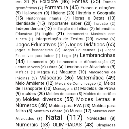
Folclore
(86)
Fontes
(35)
em 3D
(9)
Formas
Formatura
(45)
Frases e citações
geométricas
(7)
(9)
Halloween
(9)
Higiene
(20)
História e Geografia
(15)
Horas e Datas
(13)
Historinhas Infantis
(7)
Identidade
(15)
Importante saber
(20)
Inclusão
(2)
Independência
(12)
Indicação de Leitura
(2)
Informática
Inglês
(21)
Educativa
(2)
Instrumentos Musicais com
Interpretação de Textos
(20)
Inverno
(6)
sucata
(1)
Jogos Educativos
(51)
Jogos Didáticos
(65)
jogos e brincadeiras
(7)
Jogos Educativos
(7)
Jogos
Lembrancinhas
Lego
(5)
Educativos para baixar
(1)
(44)
Letramento
(6)
Letramento e Alfabetização
(7)
Livrinhos de Atividades
(9)
Letras Móveis
(2)
Libras
(4)
Maquete
(10)
Mágica
(3)
Marcadores de
Mafalda
(1)
Máscaras
(86)
Matemática
(49)
Páginas
(5)
Meio Ambiente
(12)
Meios
Meios de Comunicação
(2)
de Transporte
(10)
Modelos de Prova
Mensagens
(2)
(9)
moldes
(20)
Moldes de caixas
(5)
Moldes de cartões
Moldes diversos
(55)
Moldes Letras e
(5)
Números
(46)
Moldes para EVA
(23)
Moldes para
feltro
(8)
Murais
(17)
Monteiro Lobato
(3)
Músicas com
Natal
(117)
Novidades
(8)
Atividades
(3)
Numerais
(53)
OLIMPÍADAS
(43)
Olimpíadas