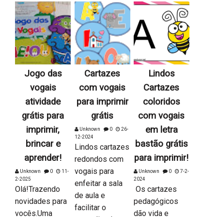
Jogo das
Cartazes
Lindos
vogais
com vogais
Cartazes
atividade
para imprimir
coloridos
grátis para
grátis
com vogais
imprimir,
em letra
Unknown
0
26-
12-2024
brincar e
bastão grátis
Lindos cartazes
aprender!
para imprimir!
redondos com
vogais para
Unknown
0
11-
Unknown
0
7-2-
2-2025
2024
enfeitar a sala
Olá!Trazendo
Os cartazes
de aula e
novidades para
pedagógicos
facilitar o
vocês.Uma
dão vida e