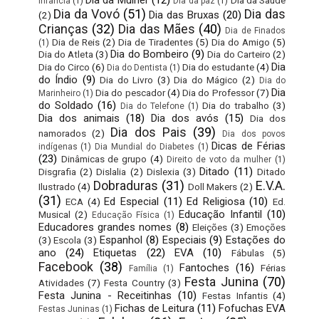
Dia da Mulher
(12)
Dia da Saúde
Infância
(1)
Dia da paz
(1)
Dia da Vovó
(51)
Dia das
Dia das Bruxas
(20)
(2)
Crianças
(32)
Dia das Mães
(40)
Dia de Finados
Dia de Reis
(2)
Dia de Tiradentes
(5)
Dia do Amigo
(5)
(1)
Dia do Bombeiro
(9)
Dia do Atleta
(3)
Dia do Carteiro
(2)
Dia
Dia do Circo
(6)
Dia do estudante
(4)
Dia do Dentista
(1)
do Índio
(9)
Dia do Livro
(3)
Dia do Mágico
(2)
Dia do
Dia
Dia do pescador
(4)
Dia do Professor
(7)
Marinheiro
(1)
do Soldado
(16)
Dia do trabalho
(3)
Dia do Telefone
(1)
Dia dos animais
(18)
Dia dos avós
(15)
Dia dos
Dia dos Pais
(39)
namorados
(2)
Dia dos povos
Dicas de Férias
indígenas
(1)
Dia Mundial do Diabetes
(1)
(23)
Dinâmicas de grupo
(4)
Direito de voto da mulher
(1)
Ditado
(11)
Disgrafia
(2)
Dislalia
(2)
Dislexia
(3)
Ditado
Dobraduras
(31)
E.V.A.
Ilustrado
(4)
Doll Makers
(2)
(31)
Ed Especial
(11)
Ed Religiosa
(10)
ECA
(4)
Ed.
Educação Infantil
(10)
Musical
(2)
Educação Física
(1)
Educadores grandes nomes
(8)
Eleições
(3)
Emoções
Espanhol
(8)
Especiais
(9)
Estações do
(3)
Escola
(3)
ano
(24)
Etiquetas
(22)
EVA
(10)
Fábulas
(5)
Facebook
(38)
Fantoches
(16)
Férias
Família
(1)
Festa Junina
(70)
Atividades
(7)
Festa Country
(3)
Festa Junina - Receitinhas
(10)
Festas Infantis
(4)
Fichas de Leitura
(11)
Fofuchas EVA
Festas Juninas
(1)