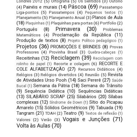
Londres 2012
(5)
Ortografia
(5)
Os Sentidos
(3)
Outono
Páscoa
(69)
Painéis e murais
(14)
(4)
Passatempo
Liga-pontos
(5)
Passatempos
(4)
Pequenos textos
(1)
Planos de Aula
Planejamento
(5)
Planejamento Anual
(3)
(18)
Plaquinhas para portas
(6)
Portfolio
(2)
Plaquinhas
(1)
Primavera
(30)
Português
(8)
Problemas
Proclamação da República
(11)
Matemáticos
(4)
Produção de textos
(8)
Projeto Político pedagógico
(1)
Projetos
(36)
PROMOÇÕES E BRINDES
(8)
Provas
Professores
(4)
Provinha Brasil
(3)
Quebra-cabeças
(1)
Reciclagem
(39)
Receitinhas
(12)
Reciclagem com
RECORTE E
Recorte e colagem
(6)
rolinho de papel
(1)
COLE ALFABETIZAÇÃO
(27)
Recursos Didáticos
(4)
Revista
Relógios
(3)
Relógios divertidos
(4)
Reunião
(5)
de Atividades Urso Pooh
(14)
Saci Pererê
(27)
Saúde
Semana da Pátria
(18)
Semana do Trânsito
Bucal
(1)
(9)
Sequência Didática
(10)
Sequências Didáticas
(13)
SILABÁRIO SCRAP
(25)
Silabários
(20)
Sílabas
complexas
(12)
Sítio do Picapau
Síndrome de Down
(1)
Amarelo
(15)
Sólidos Geométricos
(9)
Tabuada
(19)
Tangram
(21)
Teatro
(9)
TDAH
(2)
Textos de reflexão
(1)
Vogais e Junções
(71)
Valores
(2)
Verão
(3)
Volta às Aulas
(70)