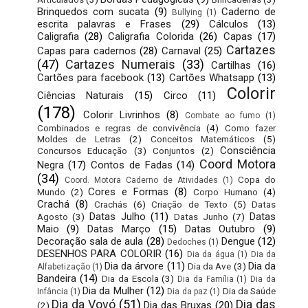
Brinquedos com sucata
(9)
Caderno de
Bullying
(1)
escrita palavras e Frases
(29)
Cálculos
(13)
Caligrafia
(28)
Caligrafia Colorida
(26)
Capas
(17)
Cartazes
Capas para cadernos
(28)
Carnaval
(25)
(47)
Cartazes Numerais
(33)
Cartilhas
(16)
Cartões para facebook
(13)
Cartões Whatsapp
(13)
Colorir
Ciências Naturais
(15)
Circo
(11)
(178)
Colorir Livrinhos
(8)
Combate ao fumo
(1)
Combinados e regras de convivência
(4)
Como fazer
Moldes de Letras
(2)
Conceitos Matemáticos
(5)
Consciência
Concursos Educação
(3)
Conjuntos
(2)
Coord Motora
Negra
(17)
Contos de Fadas
(14)
(34)
Copa do
Coord. Motora Caderno de Atividades
(1)
Cores e Formas
(8)
Mundo
(2)
Corpo Humano
(4)
Crachá
(8)
Crachás
(6)
Criação de Texto
(5)
Datas
Datas Julho
(11)
Datas
Agosto
(3)
Datas Junho
(7)
Maio
(9)
Datas Março
(15)
Datas Outubro
(9)
Decoração sala de aula
(28)
Dengue
(12)
Dedoches
(1)
DESENHOS PARA COLORIR
(16)
Dia da água
(1)
Dia da
Dia da árvore
(11)
Dia da
Dia da Ave
(3)
Alfabetização
(1)
Bandeira
(14)
Dia da Escola
(3)
Dia da Família
(1)
Dia da
Dia da Mulher
(12)
Dia da Saúde
Infância
(1)
Dia da paz
(1)
Dia da Vovó
(51)
Dia das
Dia das Bruxas
(20)
(2)