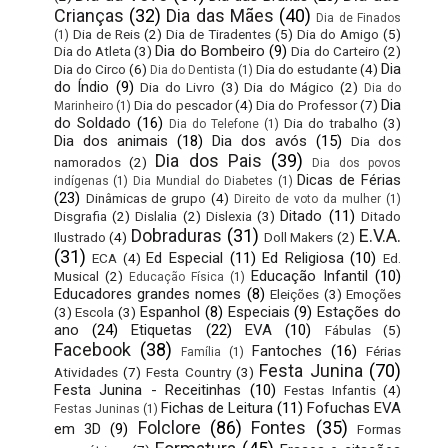
Crianças
(32)
Dia das Mães
(40)
Dia de Finados
Dia de Reis
(2)
Dia de Tiradentes
(5)
Dia do Amigo
(5)
(1)
Dia do Bombeiro
(9)
Dia do Atleta
(3)
Dia do Carteiro
(2)
Dia
Dia do Circo
(6)
Dia do estudante
(4)
Dia do Dentista
(1)
do Índio
(9)
Dia do Livro
(3)
Dia do Mágico
(2)
Dia do
Dia
Dia do pescador
(4)
Dia do Professor
(7)
Marinheiro
(1)
do Soldado
(16)
Dia do trabalho
(3)
Dia do Telefone
(1)
Dia dos animais
(18)
Dia dos avós
(15)
Dia dos
Dia dos Pais
(39)
namorados
(2)
Dia dos povos
Dicas de Férias
indígenas
(1)
Dia Mundial do Diabetes
(1)
(23)
Dinâmicas de grupo
(4)
Direito de voto da mulher
(1)
Ditado
(11)
Disgrafia
(2)
Dislalia
(2)
Dislexia
(3)
Ditado
Dobraduras
(31)
E.V.A.
Ilustrado
(4)
Doll Makers
(2)
(31)
Ed Especial
(11)
Ed Religiosa
(10)
ECA
(4)
Ed.
Educação Infantil
(10)
Musical
(2)
Educação Física
(1)
Educadores grandes nomes
(8)
Eleições
(3)
Emoções
Espanhol
(8)
Especiais
(9)
Estações do
(3)
Escola
(3)
ano
(24)
Etiquetas
(22)
EVA
(10)
Fábulas
(5)
Facebook
(38)
Fantoches
(16)
Férias
Família
(1)
Festa Junina
(70)
Atividades
(7)
Festa Country
(3)
Festa Junina - Receitinhas
(10)
Festas Infantis
(4)
Fichas de Leitura
(11)
Fofuchas EVA
Festas Juninas
(1)
Folclore
(86)
Fontes
(35)
em 3D
(9)
Formas