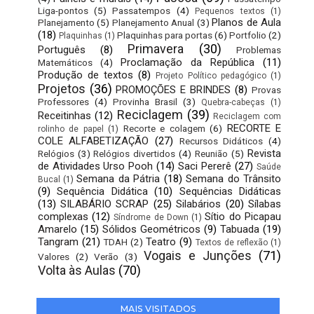
Liga-pontos
(5)
Passatempos
(4)
Pequenos textos
(1)
Planos de Aula
Planejamento
(5)
Planejamento Anual
(3)
(18)
Plaquinhas para portas
(6)
Portfolio
(2)
Plaquinhas
(1)
Primavera
(30)
Português
(8)
Problemas
Proclamação da República
(11)
Matemáticos
(4)
Produção de textos
(8)
Projeto Político pedagógico
(1)
Projetos
(36)
PROMOÇÕES E BRINDES
(8)
Provas
Professores
(4)
Provinha Brasil
(3)
Quebra-cabeças
(1)
Reciclagem
(39)
Receitinhas
(12)
Reciclagem com
RECORTE E
Recorte e colagem
(6)
rolinho de papel
(1)
COLE ALFABETIZAÇÃO
(27)
Recursos Didáticos
(4)
Revista
Relógios
(3)
Relógios divertidos
(4)
Reunião
(5)
de Atividades Urso Pooh
(14)
Saci Pererê
(27)
Saúde
Semana da Pátria
(18)
Semana do Trânsito
Bucal
(1)
(9)
Sequência Didática
(10)
Sequências Didáticas
(13)
SILABÁRIO SCRAP
(25)
Silabários
(20)
Sílabas
complexas
(12)
Sítio do Picapau
Síndrome de Down
(1)
Amarelo
(15)
Sólidos Geométricos
(9)
Tabuada
(19)
Tangram
(21)
Teatro
(9)
TDAH
(2)
Textos de reflexão
(1)
Vogais e Junções
(71)
Valores
(2)
Verão
(3)
Volta às Aulas
(70)
MAIS VISITADOS