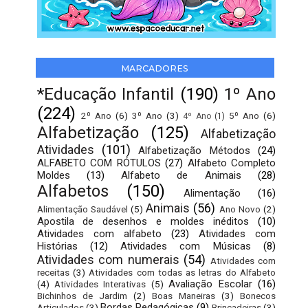
MARCADORES
*Educação Infantil
(190)
1º Ano
(224)
2º Ano
(6)
3º Ano
(3)
5º Ano
(6)
4º Ano
(1)
Alfabetização
(125)
Alfabetização
Atividades
(101)
Alfabetização Métodos
(24)
ALFABETO COM RÓTULOS
(27)
Alfabeto Completo
Moldes
(13)
Alfabeto de Animais
(28)
Alfabetos
(150)
Alimentação
(16)
Animais
(56)
Alimentação Saudável
(5)
Ano Novo
(2)
Apostila de desenhos e moldes inéditos
(10)
Atividades com alfabeto
(23)
Atividades com
Histórias
(12)
Atividades com Músicas
(8)
Atividades com numerais
(54)
Atividades com
receitas
(3)
Atividades com todas as letras do Alfabeto
Avaliação Escolar
(16)
(4)
Atividades Interativas
(5)
Bichinhos de Jardim
(2)
Boas Maneiras
(3)
Bonecos
Bordas Pedagógicas
(9)
Articulados
(3)
Brincadeiras
(3)