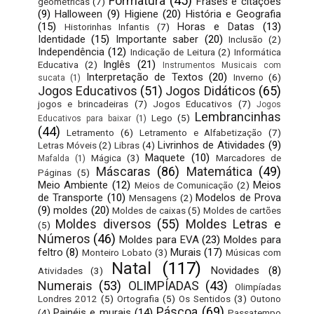
Formatura
(45)
Frases e citações
geométricas
(7)
(9)
Halloween
(9)
Higiene
(20)
História e Geografia
(15)
Horas e Datas
(13)
Historinhas Infantis
(7)
Identidade
(15)
Importante saber
(20)
Inclusão
(2)
Independência
(12)
Indicação de Leitura
(2)
Informática
Inglês
(21)
Educativa
(2)
Instrumentos Musicais com
Interpretação de Textos
(20)
Inverno
(6)
sucata
(1)
Jogos Educativos
(51)
Jogos Didáticos
(65)
jogos e brincadeiras
(7)
Jogos Educativos
(7)
Jogos
Lembrancinhas
Lego
(5)
Educativos para baixar
(1)
(44)
Letramento
(6)
Letramento e Alfabetização
(7)
Livrinhos de Atividades
(9)
Letras Móveis
(2)
Libras
(4)
Maquete
(10)
Mágica
(3)
Marcadores de
Mafalda
(1)
Máscaras
(86)
Matemática
(49)
Páginas
(5)
Meio Ambiente
(12)
Meios
Meios de Comunicação
(2)
de Transporte
(10)
Modelos de Prova
Mensagens
(2)
(9)
moldes
(20)
Moldes de caixas
(5)
Moldes de cartões
Moldes diversos
(55)
Moldes Letras e
(5)
Números
(46)
Moldes para EVA
(23)
Moldes para
feltro
(8)
Murais
(17)
Monteiro Lobato
(3)
Músicas com
Natal
(117)
Novidades
(8)
Atividades
(3)
Numerais
(53)
OLIMPÍADAS
(43)
Olimpíadas
Londres 2012
(5)
Ortografia
(5)
Os Sentidos
(3)
Outono
Páscoa
(69)
Painéis e murais
(14)
(4)
Passatempo