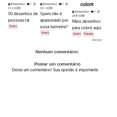
colorir
Anonymous
1
Anonymous
1
21-2-2009
23-1-2009
Anonymous
1
50 desenhos de
Quem não é
24-8-2008
pessoas.rar ...
apaixonado por
Mais desenhos
essa turminha?
Colorir
para colorir aqui.
Colorir
Colorir
Folclore
bRelated
Nenhum comentário:
Postar um comentário
Deixe um comentário! Sua opinião é importante.