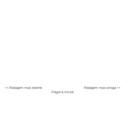
<< Postagem mais recente
Postagem mais antiga >>
Página inicial