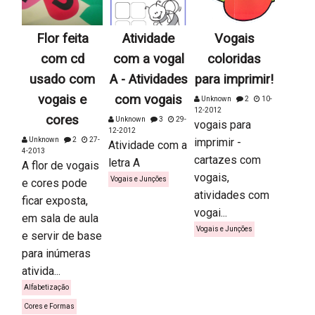
Flor feita
Atividade
Vogais
com cd
com a vogal
coloridas
usado com
A - Atividades
para imprimir!
vogais e
com vogais
Unknown
2
10-
12-2012
cores
Unknown
3
29-
vogais para
12-2012
Unknown
2
27-
imprimir -
Atividade com a
4-2013
cartazes com
letra A
A flor de vogais
vogais,
Vogais e Junções
e cores pode
atividades com
ficar exposta,
vogai...
em sala de aula
Vogais e Junções
e servir de base
para inúmeras
ativida...
Alfabetização
Cores e Formas