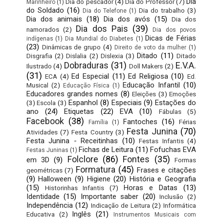
Dia
Dia do pescador
(4)
Dia do Professor
(7)
Marinheiro
(1)
do Soldado
(16)
Dia do trabalho
(3)
Dia do Telefone
(1)
Dia dos animais
(18)
Dia dos avós
(15)
Dia dos
Dia dos Pais
(39)
namorados
(2)
Dia dos povos
Dicas de Férias
indígenas
(1)
Dia Mundial do Diabetes
(1)
(23)
Dinâmicas de grupo
(4)
Direito de voto da mulher
(1)
Ditado
(11)
Disgrafia
(2)
Dislalia
(2)
Dislexia
(3)
Ditado
Dobraduras
(31)
E.V.A.
Ilustrado
(4)
Doll Makers
(2)
(31)
Ed Especial
(11)
Ed Religiosa
(10)
ECA
(4)
Ed.
Educação Infantil
(10)
Musical
(2)
Educação Física
(1)
Educadores grandes nomes
(8)
Eleições
(3)
Emoções
Espanhol
(8)
Especiais
(9)
Estações do
(3)
Escola
(3)
ano
(24)
Etiquetas
(22)
EVA
(10)
Fábulas
(5)
Facebook
(38)
Fantoches
(16)
Férias
Família
(1)
Festa Junina
(70)
Atividades
(7)
Festa Country
(3)
Festa Junina - Receitinhas
(10)
Festas Infantis
(4)
Fichas de Leitura
(11)
Fofuchas EVA
Festas Juninas
(1)
Folclore
(86)
Fontes
(35)
em 3D
(9)
Formas
Formatura
(45)
Frases e citações
geométricas
(7)
(9)
Halloween
(9)
Higiene
(20)
História e Geografia
(15)
Horas e Datas
(13)
Historinhas Infantis
(7)
Identidade
(15)
Importante saber
(20)
Inclusão
(2)
Independência
(12)
Indicação de Leitura
(2)
Informática
Inglês
(21)
Educativa
(2)
Instrumentos Musicais com