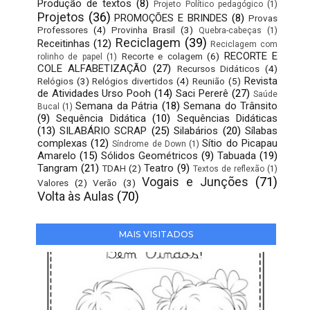
Produção de textos
(8)
Projeto Político pedagógico
(1)
Projetos
(36)
PROMOÇÕES E BRINDES
(8)
Provas
Professores
(4)
Provinha Brasil
(3)
Quebra-cabeças
(1)
Reciclagem
(39)
Receitinhas
(12)
Reciclagem com
RECORTE E
Recorte e colagem
(6)
rolinho de papel
(1)
COLE ALFABETIZAÇÃO
(27)
Recursos Didáticos
(4)
Revista
Relógios
(3)
Relógios divertidos
(4)
Reunião
(5)
de Atividades Urso Pooh
(14)
Saci Pererê
(27)
Saúde
Semana da Pátria
(18)
Semana do Trânsito
Bucal
(1)
(9)
Sequência Didática
(10)
Sequências Didáticas
(13)
SILABÁRIO SCRAP
(25)
Silabários
(20)
Sílabas
complexas
(12)
Sítio do Picapau
Síndrome de Down
(1)
Amarelo
(15)
Sólidos Geométricos
(9)
Tabuada
(19)
Tangram
(21)
Teatro
(9)
TDAH
(2)
Textos de reflexão
(1)
Vogais e Junções
(71)
Valores
(2)
Verão
(3)
Volta às Aulas
(70)
MAIS VISITADOS