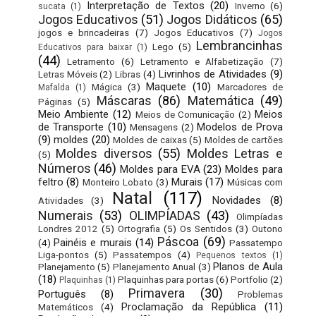
Interpretação de Textos
(20)
Inverno
(6)
sucata
(1)
Jogos Educativos
(51)
Jogos Didáticos
(65)
jogos e brincadeiras
(7)
Jogos Educativos
(7)
Jogos
Lembrancinhas
Lego
(5)
Educativos para baixar
(1)
(44)
Letramento
(6)
Letramento e Alfabetização
(7)
Livrinhos de Atividades
(9)
Letras Móveis
(2)
Libras
(4)
Maquete
(10)
Mágica
(3)
Marcadores de
Mafalda
(1)
Máscaras
(86)
Matemática
(49)
Páginas
(5)
Meio Ambiente
(12)
Meios
Meios de Comunicação
(2)
de Transporte
(10)
Modelos de Prova
Mensagens
(2)
(9)
moldes
(20)
Moldes de caixas
(5)
Moldes de cartões
Moldes diversos
(55)
Moldes Letras e
(5)
Números
(46)
Moldes para EVA
(23)
Moldes para
feltro
(8)
Murais
(17)
Monteiro Lobato
(3)
Músicas com
Natal
(117)
Novidades
(8)
Atividades
(3)
Numerais
(53)
OLIMPÍADAS
(43)
Olimpíadas
Londres 2012
(5)
Ortografia
(5)
Os Sentidos
(3)
Outono
Páscoa
(69)
Painéis e murais
(14)
(4)
Passatempo
Liga-pontos
(5)
Passatempos
(4)
Pequenos textos
(1)
Planos de Aula
Planejamento
(5)
Planejamento Anual
(3)
(18)
Plaquinhas para portas
(6)
Portfolio
(2)
Plaquinhas
(1)
Primavera
(30)
Português
(8)
Problemas
Proclamação da República
(11)
Matemáticos
(4)