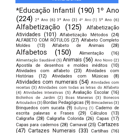
*Educação Infantil
(190)
1º Ano
(224)
2º Ano
(6)
3º Ano
(3)
5º Ano
(6)
4º Ano
(1)
Alfabetização
(125)
Alfabetização
Atividades
(101)
Alfabetização Métodos
(24)
ALFABETO COM RÓTULOS
(27)
Alfabeto Completo
Moldes
(13)
Alfabeto de Animais
(28)
Alfabetos
(150)
Alimentação
(16)
Animais
(56)
Alimentação Saudável
(5)
Ano Novo
(2)
Apostila de desenhos e moldes inéditos
(10)
Atividades com alfabeto
(23)
Atividades com
Histórias
(12)
Atividades com Músicas
(8)
Atividades com numerais
(54)
Atividades com
receitas
(3)
Atividades com todas as letras do Alfabeto
Avaliação Escolar
(16)
(4)
Atividades Interativas
(5)
Bichinhos de Jardim
(2)
Boas Maneiras
(3)
Bonecos
Bordas Pedagógicas
(9)
Articulados
(3)
Brincadeiras
(3)
Brinquedos com sucata
(9)
Caderno de
Bullying
(1)
escrita palavras e Frases
(29)
Cálculos
(13)
Caligrafia
(28)
Caligrafia Colorida
(26)
Capas
(17)
Cartazes
Capas para cadernos
(28)
Carnaval
(25)
(47)
Cartazes Numerais
(33)
Cartilhas
(16)