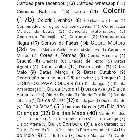
Cartões para facebook
(13)
Cartões Whatsapp
(13)
Colorir
Ciências Naturais
(15)
Circo
(11)
(178)
Colorir Livrinhos
(8)
Combate ao fumo
(1)
Combinados e regras de convivência
(4)
Como fazer
Moldes de Letras
(2)
Conceitos Matemáticos
(5)
Consciência
Concursos Educação
(3)
Conjuntos
(2)
Coord Motora
Negra
(17)
Contos de Fadas
(14)
(34)
Copa do
Coord. Motora Caderno de Atividades
(1)
Cores e Formas
(8)
Mundo
(2)
Corpo Humano
(4)
Crachá
(8)
Crachás
(6)
Criação de Texto
(5)
Datas
Datas Julho
(11)
Datas
Agosto
(3)
Datas Junho
(7)
Maio
(9)
Datas Março
(15)
Datas Outubro
(9)
Decoração sala de aula
(28)
Dengue
(12)
Dedoches
(1)
DESENHOS PARA COLORIR
(16)
Dia da água
(1)
Dia da
Dia da árvore
(11)
Dia da
Dia da Ave
(3)
Alfabetização
(1)
Bandeira
(14)
Dia da Escola
(3)
Dia da Família
(1)
Dia da
Dia da Mulher
(12)
Dia da Saúde
Infância
(1)
Dia da paz
(1)
Dia da Vovó
(51)
Dia das
Dia das Bruxas
(20)
(2)
Crianças
(32)
Dia das Mães
(40)
Dia de Finados
Dia de Reis
(2)
Dia de Tiradentes
(5)
Dia do Amigo
(5)
(1)
Dia do Bombeiro
(9)
Dia do Atleta
(3)
Dia do Carteiro
(2)
Dia
Dia do Circo
(6)
Dia do estudante
(4)
Dia do Dentista
(1)
do Índio
(9)
Dia do Livro
(3)
Dia do Mágico
(2)
Dia do