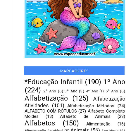
MARCADORES
*Educação Infantil
(190)
1º Ano
(224)
2º Ano
(6)
3º Ano
(3)
5º Ano
(6)
4º Ano
(1)
Alfabetização
(125)
Alfabetização
Atividades
(101)
Alfabetização Métodos
(24)
ALFABETO COM RÓTULOS
(27)
Alfabeto Completo
Moldes
(13)
Alfabeto de Animais
(28)
Alfabetos
(150)
Alimentação
(16)
Animais
(56)
Alimentação Saudável
(5)
Ano Novo
(2)