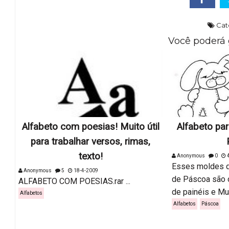
Cat
Você poderá 
Alfabeto com poesias! Muito útil
Alfabeto pa
para trabalhar versos, rimas,
texto!
Anonymous
0
4
Esses moldes d
Anonymous
5
18-4-2009
de Páscoa são 
ALFABETO COM POESIAS.rar ...
de painéis e Mur
Alfabetos
Alfabetos
Páscoa