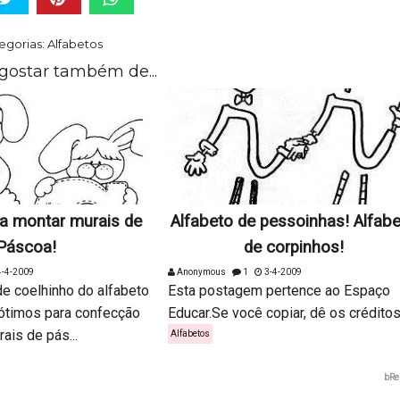
egorias:
Alfabetos
gostar também de...
ra montar murais de
Alfabeto de pessoinhas! Alfab
Páscoa!
de corpinhos!
-4-2009
Anonymous
1
3-4-2009
e coelhinho do alfabeto
Esta postagem pertence ao Espaço
ótimos para confecção
Educar.Se você copiar, dê os créditos.
ais de pás...
Alfabetos
bRe