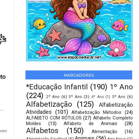
MARCADORES
eto
*Educação Infantil
(190)
1º Ano
(224)
2º Ano
(6)
3º Ano
(3)
5º Ano
(6)
4º Ano
(1)
Alfabetização
(125)
Alfabetização
..
Atividades
(101)
Alfabetização Métodos
(24)
ALFABETO COM RÓTULOS
(27)
Alfabeto Completo
Moldes
(13)
Alfabeto de Animais
(28)
Alfabetos
(150)
Alimentação
(16)
lated
Animais
(56)
Alimentação Saudável
(5)
Ano Novo
(2)