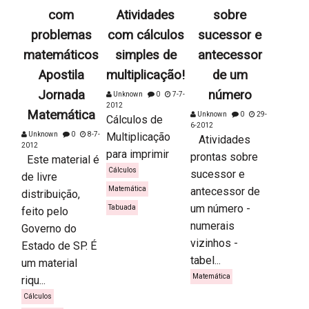
com
Atividades
sobre
problemas
com cálculos
sucessor e
matemáticos
simples de
antecessor
Apostila
multiplicação!
de um
Jornada
número
Unknown
0
7-7-
2012
Matemática
Unknown
0
29-
Cálculos de
6-2012
Unknown
0
8-7-
Multiplicação
Atividades
2012
para imprimir
prontas sobre
Este material é
Cálculos
sucessor e
de livre
Matemática
antecessor de
distribuição,
um número -
Tabuada
feito pelo
numerais
Governo do
vizinhos -
Estado de SP. É
tabel...
um material
Matemática
riqu...
Cálculos