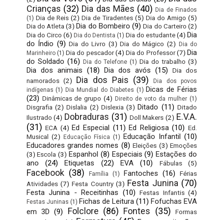
Crianças
(32)
Dia das Mães
(40)
Dia de Finados
Dia de Reis
(2)
Dia de Tiradentes
(5)
Dia do Amigo
(5)
(1)
Dia do Bombeiro
(9)
Dia do Atleta
(3)
Dia do Carteiro
(2)
Dia
Dia do Circo
(6)
Dia do estudante
(4)
Dia do Dentista
(1)
do Índio
(9)
Dia do Livro
(3)
Dia do Mágico
(2)
Dia do
Dia
Dia do pescador
(4)
Dia do Professor
(7)
Marinheiro
(1)
do Soldado
(16)
Dia do trabalho
(3)
Dia do Telefone
(1)
Dia dos animais
(18)
Dia dos avós
(15)
Dia dos
Dia dos Pais
(39)
namorados
(2)
Dia dos povos
Dicas de Férias
indígenas
(1)
Dia Mundial do Diabetes
(1)
(23)
Dinâmicas de grupo
(4)
Direito de voto da mulher
(1)
Ditado
(11)
Disgrafia
(2)
Dislalia
(2)
Dislexia
(3)
Ditado
Dobraduras
(31)
E.V.A.
Ilustrado
(4)
Doll Makers
(2)
(31)
Ed Especial
(11)
Ed Religiosa
(10)
ECA
(4)
Ed.
Educação Infantil
(10)
Musical
(2)
Educação Física
(1)
Educadores grandes nomes
(8)
Eleições
(3)
Emoções
Espanhol
(8)
Especiais
(9)
Estações do
(3)
Escola
(3)
ano
(24)
Etiquetas
(22)
EVA
(10)
Fábulas
(5)
Facebook
(38)
Fantoches
(16)
Férias
Família
(1)
Festa Junina
(70)
Atividades
(7)
Festa Country
(3)
Festa Junina - Receitinhas
(10)
Festas Infantis
(4)
Fichas de Leitura
(11)
Fofuchas EVA
Festas Juninas
(1)
Folclore
(86)
Fontes
(35)
em 3D
(9)
Formas