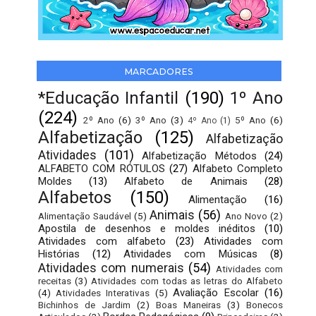
MARCADORES
*Educação Infantil
(190)
1º Ano
(224)
2º Ano
(6)
3º Ano
(3)
5º Ano
(6)
4º Ano
(1)
Alfabetização
(125)
Alfabetização
Atividades
(101)
Alfabetização Métodos
(24)
ALFABETO COM RÓTULOS
(27)
Alfabeto Completo
Moldes
(13)
Alfabeto de Animais
(28)
Alfabetos
(150)
Alimentação
(16)
Animais
(56)
Alimentação Saudável
(5)
Ano Novo
(2)
Apostila de desenhos e moldes inéditos
(10)
Atividades com alfabeto
(23)
Atividades com
Histórias
(12)
Atividades com Músicas
(8)
Atividades com numerais
(54)
Atividades com
receitas
(3)
Atividades com todas as letras do Alfabeto
Avaliação Escolar
(16)
(4)
Atividades Interativas
(5)
Bichinhos de Jardim
(2)
Boas Maneiras
(3)
Bonecos