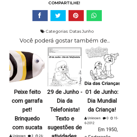
COMPARTILHE!
Categorias:
Datas Junho
Você poderá gostar também de...
Peixe feito
29 de Junho -
01 de Junho:
com garrafa
Dia da
Dia Mundial
pet!
Telefonista!
da Criança!
Brinquedo
Texto e
Unknown
0
15-
6-2012
com sucata
sugestões de
Em 1950,
atividades,
Unknown
3
26-