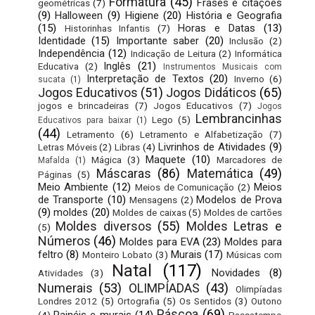
Formatura
(45)
Frases e citações
geométricas
(7)
(9)
Halloween
(9)
Higiene
(20)
História e Geografia
(15)
Horas e Datas
(13)
Historinhas Infantis
(7)
Identidade
(15)
Importante saber
(20)
Inclusão
(2)
Independência
(12)
Indicação de Leitura
(2)
Informática
Inglês
(21)
Educativa
(2)
Instrumentos Musicais com
Interpretação de Textos
(20)
Inverno
(6)
sucata
(1)
Jogos Educativos
(51)
Jogos Didáticos
(65)
jogos e brincadeiras
(7)
Jogos Educativos
(7)
Jogos
Lembrancinhas
Lego
(5)
Educativos para baixar
(1)
(44)
Letramento
(6)
Letramento e Alfabetização
(7)
Livrinhos de Atividades
(9)
Letras Móveis
(2)
Libras
(4)
Maquete
(10)
Mágica
(3)
Marcadores de
Mafalda
(1)
Máscaras
(86)
Matemática
(49)
Páginas
(5)
Meio Ambiente
(12)
Meios
Meios de Comunicação
(2)
de Transporte
(10)
Modelos de Prova
Mensagens
(2)
(9)
moldes
(20)
Moldes de caixas
(5)
Moldes de cartões
Moldes diversos
(55)
Moldes Letras e
(5)
Números
(46)
Moldes para EVA
(23)
Moldes para
feltro
(8)
Murais
(17)
Monteiro Lobato
(3)
Músicas com
Natal
(117)
Novidades
(8)
Atividades
(3)
Numerais
(53)
OLIMPÍADAS
(43)
Olimpíadas
Londres 2012
(5)
Ortografia
(5)
Os Sentidos
(3)
Outono
Páscoa
(69)