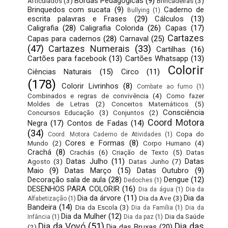
Bordas Pedagógicas
(9)
Articulados
(3)
Brincadeiras
(3)
Brinquedos com sucata
(9)
Caderno de
Bullying
(1)
escrita palavras e Frases
(29)
Cálculos
(13)
Caligrafia
(28)
Caligrafia Colorida
(26)
Capas
(17)
Cartazes
Capas para cadernos
(28)
Carnaval
(25)
(47)
Cartazes Numerais
(33)
Cartilhas
(16)
Cartões para facebook
(13)
Cartões Whatsapp
(13)
Colorir
Ciências Naturais
(15)
Circo
(11)
(178)
Colorir Livrinhos
(8)
Combate ao fumo
(1)
Combinados e regras de convivência
(4)
Como fazer
Moldes de Letras
(2)
Conceitos Matemáticos
(5)
Consciência
Concursos Educação
(3)
Conjuntos
(2)
Coord Motora
Negra
(17)
Contos de Fadas
(14)
(34)
Copa do
Coord. Motora Caderno de Atividades
(1)
Cores e Formas
(8)
Mundo
(2)
Corpo Humano
(4)
Crachá
(8)
Crachás
(6)
Criação de Texto
(5)
Datas
Datas Julho
(11)
Datas
Agosto
(3)
Datas Junho
(7)
Maio
(9)
Datas Março
(15)
Datas Outubro
(9)
Decoração sala de aula
(28)
Dengue
(12)
Dedoches
(1)
DESENHOS PARA COLORIR
(16)
Dia da água
(1)
Dia da
Dia da árvore
(11)
Dia da
Dia da Ave
(3)
Alfabetização
(1)
Bandeira
(14)
Dia da Escola
(3)
Dia da Família
(1)
Dia da
Dia da Mulher
(12)
Dia da Saúde
Infância
(1)
Dia da paz
(1)
Dia da Vovó
(51)
Dia das
Dia das Bruxas
(20)
(2)