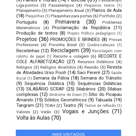
Painéis e murais
(14)
(4)
Passatempo
Liga-pontos
(5)
Passatempos
(4)
Pequenos textos
(1)
Planos de Aula
Planejamento
(5)
Planejamento Anual
(3)
(18)
Plaquinhas para portas
(6)
Portfolio
(2)
Plaquinhas
(1)
Primavera
(30)
Português
(8)
Problemas
Proclamação da República
(11)
Matemáticos
(4)
Produção de textos
(8)
Projeto Político pedagógico
(1)
Projetos
(36)
PROMOÇÕES E BRINDES
(8)
Provas
Professores
(4)
Provinha Brasil
(3)
Quebra-cabeças
(1)
Reciclagem
(39)
Receitinhas
(12)
Reciclagem com
RECORTE E
Recorte e colagem
(6)
rolinho de papel
(1)
COLE ALFABETIZAÇÃO
(27)
Recursos Didáticos
(4)
Revista
Relógios
(3)
Relógios divertidos
(4)
Reunião
(5)
de Atividades Urso Pooh
(14)
Saci Pererê
(27)
Saúde
Semana da Pátria
(18)
Semana do Trânsito
Bucal
(1)
(9)
Sequência Didática
(10)
Sequências Didáticas
(13)
SILABÁRIO SCRAP
(25)
Silabários
(20)
Sílabas
complexas
(12)
Sítio do Picapau
Síndrome de Down
(1)
Amarelo
(15)
Sólidos Geométricos
(9)
Tabuada
(19)
Tangram
(21)
Teatro
(9)
TDAH
(2)
Textos de reflexão
(1)
Vogais e Junções
(71)
Valores
(2)
Verão
(3)
Volta às Aulas
(70)
MAIS VISITADOS