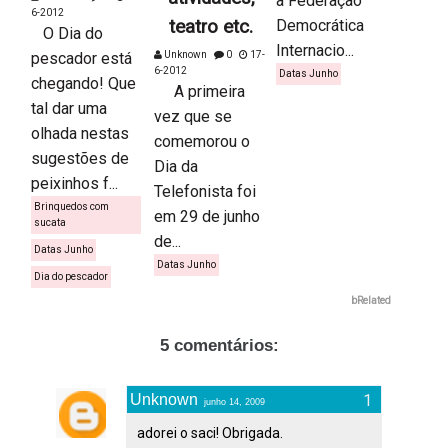
a Federação
6-2012
teatro etc.
Democrática
O Dia do
Internacio...
pescador está
Unknown
0
17-
6-2012
Datas Junho
chegando! Que
A primeira
tal dar uma
vez que se
olhada nestas
comemorou o
sugestões de
Dia da
peixinhos f...
Telefonista foi
Brinquedos com
em 29 de junho
sucata
de...
Datas Junho
Datas Junho
Dia do pescador
bRelated
5 comentários:
Unknown
junho 14, 2009
adorei o saci! Obrigada.