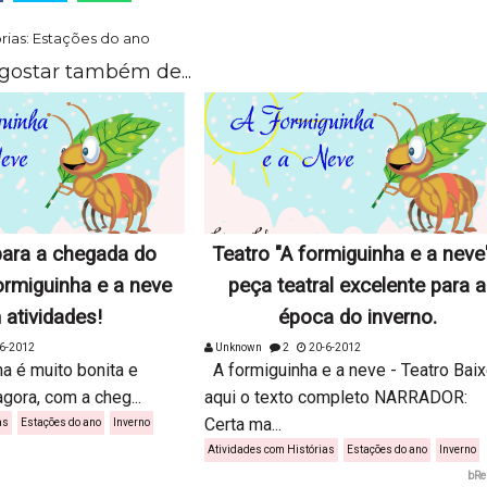
rias:
Estações do ano
gostar também de...
para a chegada do
Teatro "A formiguinha e a neve"
ormiguinha e a neve
peça teatral excelente para a
atividades!
época do inverno.
6-2012
Unknown
2
20-6-2012
 é muito bonita e
A formiguinha e a neve - Teatro Bai
gora, com a cheg...
aqui o texto completo NARRADOR:
Certa ma...
as
Estações do ano
Inverno
Atividades com Histórias
Estações do ano
Inverno
bRe