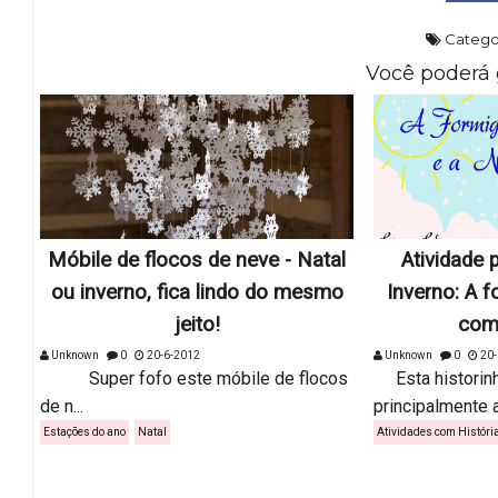
Catego
Você poderá 
Móbile de flocos de neve - Natal
Atividade 
ou inverno, fica lindo do mesmo
Inverno: A f
jeito!
com 
Unknown
0
20-6-2012
Unknown
0
20-
Super fofo este móbile de flocos
Esta historinha
de n...
principalmente a
Estações do ano
Natal
Atividades com Históri