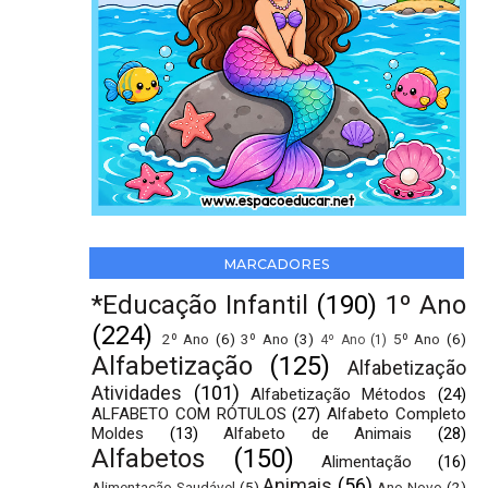
MARCADORES
*Educação Infantil
(190)
1º Ano
(224)
2º Ano
(6)
3º Ano
(3)
5º Ano
(6)
4º Ano
(1)
Alfabetização
(125)
Alfabetização
Atividades
(101)
Alfabetização Métodos
(24)
ALFABETO COM RÓTULOS
(27)
Alfabeto Completo
Moldes
(13)
Alfabeto de Animais
(28)
Alfabetos
(150)
Alimentação
(16)
Animais
(56)
Alimentação Saudável
(5)
Ano Novo
(2)