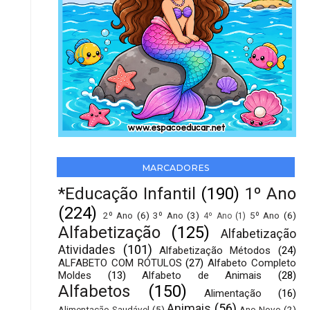
MARCADORES
*Educação Infantil
(190)
1º Ano
(224)
2º Ano
(6)
3º Ano
(3)
5º Ano
(6)
4º Ano
(1)
Alfabetização
(125)
Alfabetização
Atividades
(101)
Alfabetização Métodos
(24)
ALFABETO COM RÓTULOS
(27)
Alfabeto Completo
Moldes
(13)
Alfabeto de Animais
(28)
Alfabetos
(150)
Alimentação
(16)
Animais
(56)
Alimentação Saudável
(5)
Ano Novo
(2)